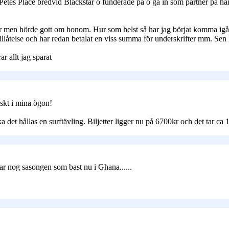
es Place bredvid Blackstar o funderade på o gå in som partner på hans s
eter men hörde gott om honom. Hur som helst så har jag börjat komma igå
tillåtelse och har redan betalat en viss summa för underskrifter mm. Sen
ar allt jag sparat
iskt i mina ögon!
ka det hållas en surftävling. Biljetter ligger nu på 6700kr och det tar ca
 ar nog sasongen som bast nu i Ghana......