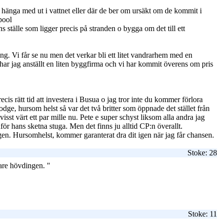
ll hänga med ut i vattnet eller där de ber om ursäkt om de kommit i
dpool
tälle som ligger precis på stranden o bygga om det till ett
ng. Vi får se nu men det verkar bli ett litet vandrarhem med en
 har jag anställt en liten byggfirma och vi har kommit överens om pris
ecis rätt tid att investera i Busua o jag tror inte du kommer förlora
odge, hursom helst så var det två britter som öppnade det stället från
sst värt ett par mille nu. Pete e super schyst liksom alla andra jag
r hans sketna stuga. Men det finns ju alltid CP:n överallt.
n. Hursomhelst, kommer garanterat dra dit igen när jag får chansen.
Stoke: 28
are hövdingen. "
Stoke: 11