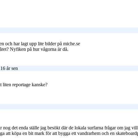
 och har lagt upp lite bilder på miche.se
året? Nyfiken på hur vågorna är då.
16 år sen
t liten reportage kanske?
är nog det enda ställe jag besökt där de lokala surfarna frågar om jag vi
väga att köpa en bit mark för att bygga ett vandrarhem och en skateboar