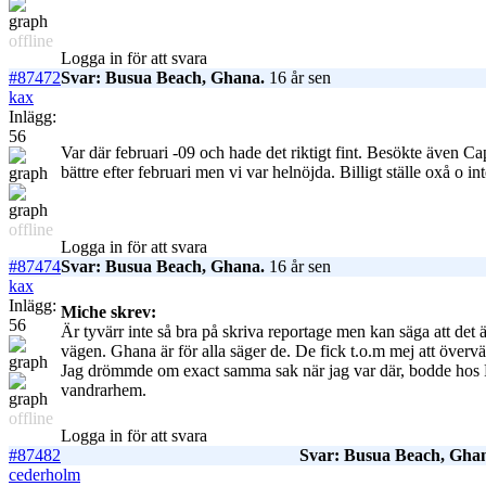
offline
Logga in för att svara
#87472
Svar: Busua Beach, Ghana.
16 år sen
kax
Inlägg:
56
Var där februari -09 och hade det riktigt fint. Besökte även Ca
bättre efter februari men vi var helnöjda. Billigt ställe oxå o
offline
Logga in för att svara
#87474
Svar: Busua Beach, Ghana.
16 år sen
kax
Inlägg:
Miche skrev:
56
Är tyvärr inte så bra på skriva reportage men kan säga att det 
vägen. Ghana är för alla säger de. De fick t.o.m mej att över
Jag drömmde om exact samma sak när jag var där, bodde hos Pet
vandrarhem.
offline
Logga in för att svara
#87482
Svar: Busua Beach, Gha
cederholm