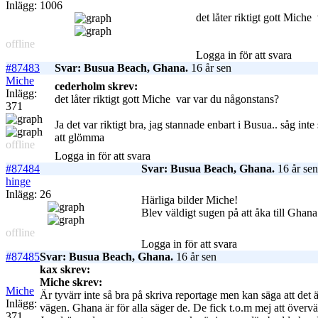
Inlägg: 1006
det låter riktigt gott Miche
offline
Logga in för att svara
#87483
Svar: Busua Beach, Ghana.
16 år sen
Miche
cederholm skrev:
Inlägg:
det låter riktigt gott Miche
var var du någonstans?
371
Ja det var riktigt bra, jag stannade enbart i Busua.. såg i
att glömma
offline
Logga in för att svara
#87484
Svar: Busua Beach, Ghana.
16 år sen
hinge
Inlägg: 26
Härliga bilder Miche!
Blev väldigt sugen på att åka till Ghana
offline
Logga in för att svara
#87485
Svar: Busua Beach, Ghana.
16 år sen
kax skrev:
Miche skrev:
Miche
Är tyvärr inte så bra på skriva reportage men kan säga att det 
Inlägg:
vägen. Ghana är för alla säger de. De fick t.o.m mej att över
371