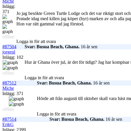
Miche
Inlägg:
371
Jo jag besökte Green Turtle Lodge och det var riktigt stort och 
Pratade idag med killen jag köper (hyr) marken av och alla pa
Hon var rätt gammal vad jag förstod.
offline
Logga in för att svara
#87504
Svar: Busua Beach, Ghana.
16 år sen
jorgenl
Inlägg: 102
Hur är Ghana över jul, är det för tidigt? Jag har kompisar
offline
Logga in för att svara
#87512
Svar: Busua Beach, Ghana.
16 år sen
Miche
Inlägg: 371
Hörde att från augusti till oktober skall vara bäst me
offline
Logga in för att svara
#87514
Svar: Busua Beach, Ghana.
16 år sen
ErikG
Inlägg: 2399