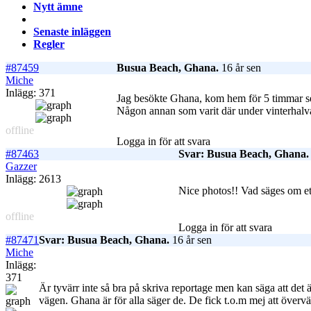
Nytt ämne
Senaste inläggen
Regler
#87459
Busua Beach, Ghana.
16 år sen
Miche
Inlägg: 371
Jag besökte Ghana, kom hem för 5 timmar sen
Någon annan som varit där under vinterhalv
offline
Logga in för att svara
#87463
Svar: Busua Beach, Ghana.
Gazzer
Inlägg: 2613
Nice photos!! Vad säges om et
offline
Logga in för att svara
#87471
Svar: Busua Beach, Ghana.
16 år sen
Miche
Inlägg:
371
Är tyvärr inte så bra på skriva reportage men kan säga att det 
vägen. Ghana är för alla säger de. De fick t.o.m mej att över