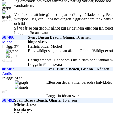
Jag drömmde om exact samma sak när jag var där, bodde hos Pet
vandrarhem.
Vad fick det att inte gå in som partner? Jag träffade aldrig P
skatepool. Jag var ju hos hövdingen 2 ggr där nere, fick hans 
offline
och tid
Så vi får se om det blir något kul av det hela eller om jag förlor
Logga in för att svara
#87486
Svar: Busua Beach, Ghana.
16 år sen
hinge skrev:
Miche
Härliga bilder Miche!
Inlägg: 371
Blev väldigt sugen på att åka till Ghana. Väldigt exot
Härligt att höra. Det behövs lite turism och i januari s
offline
Logga in för att svara
#87487
Svar: Busua Beach, Ghana.
16 år sen
Andiss
Inlägg: 2432
Eftersom det ar vinter pa sodra halvklotet
offline
Logga in för att svara
#87492
Svar: Busua Beach, Ghana.
16 år sen
Miche skrev:
kax skrev: