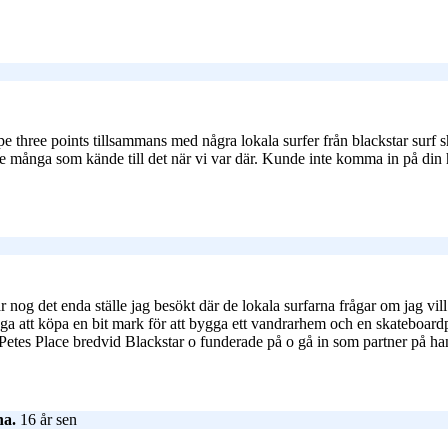
pe three points tillsammans med några lokala surfer från blackstar surf 
 inte många som kände till det när vi var där. Kunde inte komma in på di
är nog det enda ställe jag besökt där de lokala surfarna frågar om jag vi
väga att köpa en bit mark för att bygga ett vandrarhem och en skateboar
es Place bredvid Blackstar o funderade på o gå in som partner på hans s
na.
16 år sen