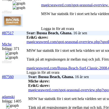
magicseaweed.com/spot-seasonal-overview
offline
MSW har statistik för i stort sett hela världe
Logga in för att svara
#87517
Svar: Busua Beach, Ghana.
16 år sen
ErikG skrev:
magicseaweed.com/spot-seasonal-overview.php?spot
Miche
Inlägg: 371
MSW har statistik för i stort sett hela världen ser ut s
Tänk på att regnsäsongen är mellan maj och juli. Förr
offline
magicseaweed.com/Busua-Beach-Surf-Classic-2008-
Logga in för att svara
#87560
Svar: Busua Beach, Ghana.
16 år sen
Miche skrev:
ErikG skrev:
magicseaweed.com/spot-seasonal-overview.php?spo
adamski
MSW har statistik för i stort sett hela världen ser ut 
Inlägg: 1405
Tänk på att regnsäsongen är mellan maj och juli. För