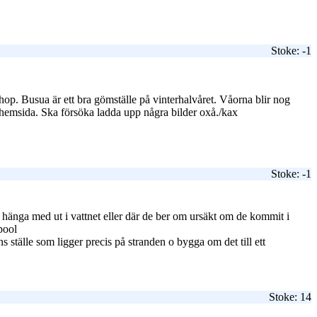
Stoke: -1
shop. Busua är ett bra gömställe på vinterhalvåret. Våorna blir nog
n hemsida. Ska försöka ladda upp några bilder oxå./kax
Stoke: -1
ll hänga med ut i vattnet eller där de ber om ursäkt om de kommit i
dpool
tälle som ligger precis på stranden o bygga om det till ett
Stoke: 14