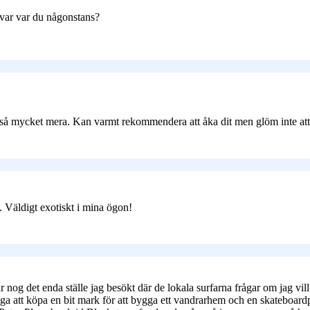
var var du någonstans?
nte så mycket mera. Kan varmt rekommendera att åka dit men glöm inte att 
. Väldigt exotiskt i mina ögon!
är nog det enda ställe jag besökt där de lokala surfarna frågar om jag vi
väga att köpa en bit mark för att bygga ett vandrarhem och en skateboar