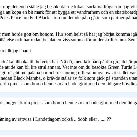
är nog det enda ställe jag besökt där de lokala surfarna frågar om jag vi
väga att köpa en bit mark för att bygga ett vandrarhem och en skateboar
es Place bredvid Blackstar o funderade på o gå in som partner på hans s
eter men hörde gott om honom. Hur som helst så har jag börjat komma igå
tillåtelse och har redan betalat en viss summa för underskrifter mm. Sen
ar allt jag sparat
h åka tillbaka till helvetet här. Nä då, men kör hårt på din grej det är pr
e att de kan bli lite strul annars. Vet inte om du besökte Green Turtle L
t fräscht me palapa bar och restaurang o flera bungalows o stället var vi
 nedan Black Mamba, o krävde stålar av folk som gick på stranden utanfö
rln precis som hon o hennes man hade gjort med den tidigare hövdinge
s hugger karln precis som hon o hennes man hade gjort med den tidig
ing av rättvisa i Landetlagom också .. öööh eller ...... ??