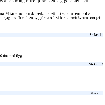
tälle som ligger precis på stranden o bygga om det till ett
ng. Vi får se nu men det verkar bli ett litet vandrarhem med en
 har jag anställt en liten byggfirma och vi har kommit överens om pris
Stoke: 11
 10 tim med flyg.
Stoke: 33
Stoke: -1