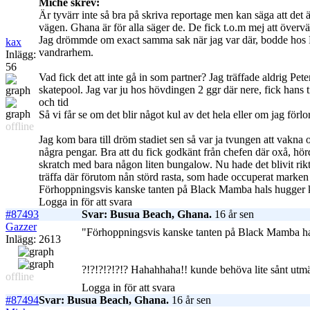
Miche skrev:
Är tyvärr inte så bra på skriva reportage men kan säga att det 
vägen. Ghana är för alla säger de. De fick t.o.m mej att över
Jag drömmde om exact samma sak när jag var där, bodde hos Pet
kax
vandrarhem.
Inlägg:
56
Vad fick det att inte gå in som partner? Jag träffade aldrig P
skatepool. Jag var ju hos hövdingen 2 ggr där nere, fick hans 
och tid
Så vi får se om det blir något kul av det hela eller om jag förlor
offline
Jag kom bara till dröm stadiet sen så var ja tvungen att vakna oc
några pengar. Bra att du fick godkänt från chefen där oxå, hörd
skratch med bara någon liten bungalow. Nu hade det blivit riktig
träffa där förutom nån störd rasta, som hade occuperat marken
Förhoppningsvis kanske tanten på Black Mamba hals hugger ka
Logga in för att svara
#87493
Svar: Busua Beach, Ghana.
16 år sen
Gazzer
"Förhoppningsvis kanske tanten på Black Mamba hal
Inlägg: 2613
?!?!?!?!?!? Hahahhaha!! kunde behöva lite sånt utmätn
offline
Logga in för att svara
#87494
Svar: Busua Beach, Ghana.
16 år sen