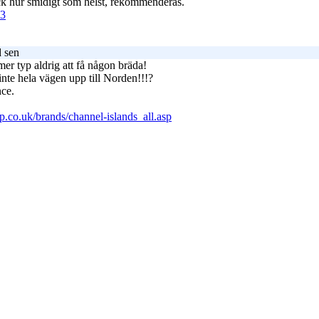
ick hur smidigt som helst, rekommenderas.
53
 sen
mer typ aldrig att få någon bräda!
inte hela vägen upp till Norden!!!?
nce.
co.uk/brands/channel-islands_all.asp