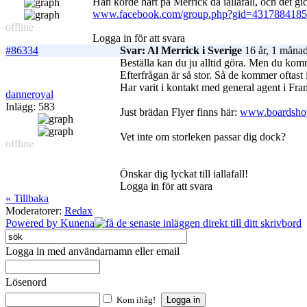
Han körde hårt på Merrick då iallafall, och det g
www.facebook.com/group.php?gid=431788418
offline
Logga in för att svara
#86334
Svar: Al Merrick i Sverige
16 år, 1 månad
Beställa kan du ju alltid göra. Men du kom
Efterfrågan är så stor. Så de kommer oftast 
Har varit i kontakt med general agent i Fra
danneroyal
Inlägg: 583
Just brädan Flyer finns här:
www.boardshop.
Vet inte om storleken passar dig dock?
offline
Önskar dig lyckat till iallafall!
Logga in för att svara
« Tillbaka
Moderatorer:
Redax
Powered by
Kunena
Logga in med användarnamn eller email
Lösenord
Kom ihåg!