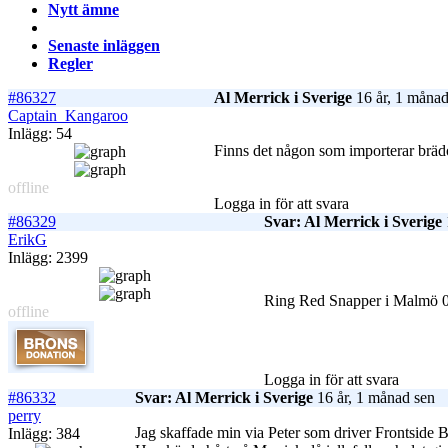
Nytt ämne
Senaste inläggen
Regler
#86327
Al Merrick i Sverige
16 år, 1 månad
Captain_Kangaroo
Inlägg: 54
Finns det någon som importerar brädor
offline
Logga in för att svara
#86329
Svar: Al Merrick i Sverige
ErikG
Inlägg: 2399
Ring Red Snapper i Malmö 
offline
Logga in för att svara
#86332
Svar: Al Merrick i Sverige
16 år, 1 månad sen
perry
Jag skaffade min via Peter som driver Frontside 
Inlägg: 384