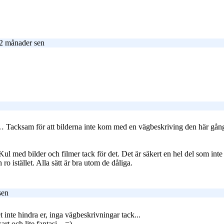
 2 månader sen
ut … Tacksam för att bilderna inte kom med en vägbeskriving den här gå
ul med bilder och filmer tack för det. Det är säkert en hel del som inte
ro istället. Alla sätt är bra utom de dåliga.
sen
t inte hindra er, inga vägbeskrivningar tack...
art och lite fantasi... =)