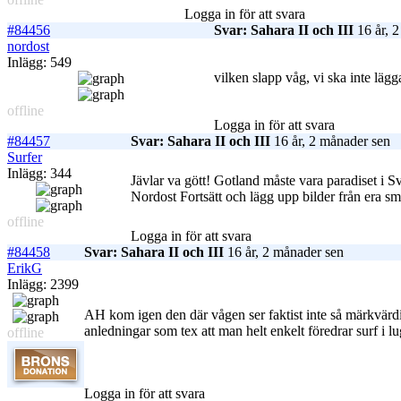
Logga in för att svara
#84456
Svar: Sahara II och III
16 år, 
nordost
Inlägg: 549
vilken slapp våg, vi ska inte lägga
offline
Logga in för att svara
#84457
Svar: Sahara II och III
16 år, 2 månader sen
Surfer
Inlägg: 344
Jävlar va gött! Gotland måste vara paradiset i S
Nordost Fortsätt och lägg upp bilder från era sm
offline
Logga in för att svara
#84458
Svar: Sahara II och III
16 år, 2 månader sen
ErikG
Inlägg: 2399
AH kom igen den där vågen ser faktist inte så märkvärdig
anledningar som tex att man helt enkelt föredrar surf i lug
offline
Logga in för att svara