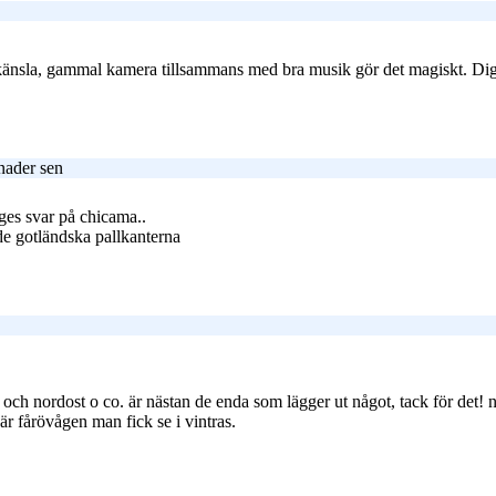
känsla, gammal kamera tillsammans med bra musik gör det magiskt. Digga
nader sen
iges svar på chicama..
n de gotländska pallkanterna
och nordost o co. är nästan de enda som lägger ut något, tack för det! 
är fårövågen man fick se i vintras.