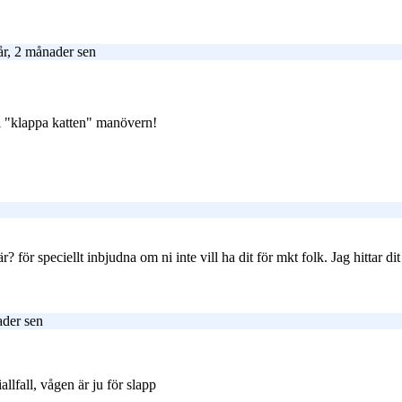
r, 2 månader sen
ll "klappa katten" manövern!
? för speciellt inbjudna om ni inte vill ha dit för mkt folk. Jag hittar d
ader sen
llfall, vågen är ju för slapp