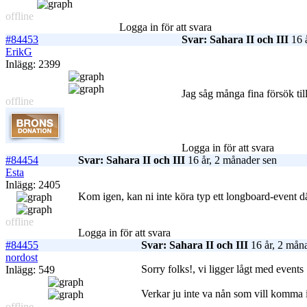
offline
Logga in för att svara
#84453
Svar: Sahara II och III
16 å
ErikG
Inlägg: 2399
Jag såg många fina försök ti
offline
Logga in för att svara
#84454
Svar: Sahara II och III
16 år, 2 månader sen
Esta
Inlägg: 2405
Kom igen, kan ni inte köra typ ett longboard-event där
offline
Logga in för att svara
#84455
Svar: Sahara II och III
16 år, 2 mån
nordost
Sorry folks!, vi ligger lågt med events
Inlägg: 549
Verkar ju inte va nån som vill komma ia
offline