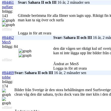
#84461
Svar: Sahara II och III
16 år, 2 månader sen
paffare
Inlägg:
Glömde berömma för alla filmer som lagts upp. Riktigt fin 
143
man kan ta sig över och surfa
offline
Logga in för att svara
#84462
Svar: Sahara II och III
16 år, 2 må
MesS
Inlägg: 84
den där vågen ser riktigt kul ut! sver
kan ni inte lägga upp lite bilder frå
offline
Ändrat av MesS
Logga in för att svara
#84469
Svar: Sahara II och III
16 år, 2 månader sen
tobbe
Inlägg:
174
Bilder från Sverige är den stora behållningen med Surfsverige 
clean våg den där sahara, tycks dock vara lite mer klös i den d
offline