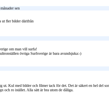
2 månader sen
 ut fler bilder därifrån
verige om man vill surfa!
ultronställen övriga Surfsverige är bara avundsjuka:-)
 ut. Kul med bilder och filmer tack för det. Det är säkert en hel del so
n och ro istället. Alla sätt är bra utom de dåliga.