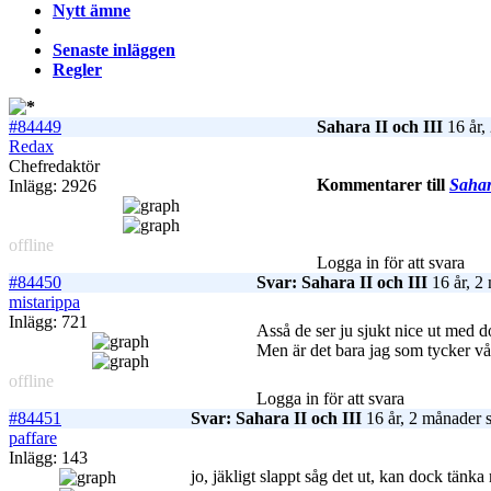
Nytt ämne
Senaste inläggen
Regler
#84449
Sahara II och III
16 år,
Redax
Chefredaktör
Kommentarer till
Sahar
Inlägg: 2926
offline
Logga in för att svara
#84450
Svar: Sahara II och III
16 år, 2
mistarippa
Inlägg: 721
Asså de ser ju sjukt nice ut med 
Men är det bara jag som tycker våg
offline
Logga in för att svara
#84451
Svar: Sahara II och III
16 år, 2 månader 
paffare
Inlägg: 143
jo, jäkligt slappt såg det ut, kan dock tänka 