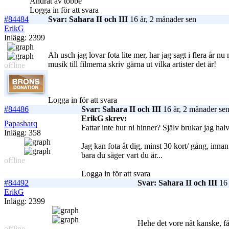
Ändrat av tobbe
Logga in för att svara
#84484
Svar: Sahara II och III
16 år, 2 månader sen
ErikG
Inlägg: 2399
Ah usch jag lovar fota lite mer, har jag sagt i flera år nu
musik till filmerna skriv gärna ut vilka artister det är!
offline
Logga in för att svara
#84486
Svar: Sahara II och III
16 år, 2 månader se
ErikG skrev:
Papasharq
Fattar inte hur ni hinner? Själv brukar jag halv
Inlägg: 358
Jag kan fota åt dig, minst 30 kort/ gång, innan
bara du säger vart du är...
offline
Logga in för att svara
#84492
Svar: Sahara II och III
16 
ErikG
Inlägg: 2399
Hehe det vore nåt kanske, få
offline