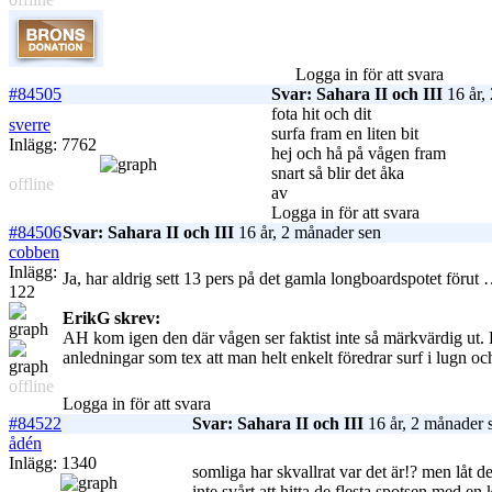
Logga in för att svara
#84505
Svar: Sahara II och III
16 år,
fota hit och dit
sverre
surfa fram en liten bit
Inlägg: 7762
hej och hå på vågen fram
snart så blir det åka
offline
av
Logga in för att svara
#84506
Svar: Sahara II och III
16 år, 2 månader sen
cobben
Inlägg:
Ja, har aldrig sett 13 pers på det gamla longboardspotet för
122
ErikG skrev:
AH kom igen den där vågen ser faktist inte så märkvärdig ut. K
anledningar som tex att man helt enkelt föredrar surf i lugn och 
offline
Logga in för att svara
#84522
Svar: Sahara II och III
16 år, 2 månader 
ådén
Inlägg: 1340
somliga har skvallrat var det är!? men låt de
inte svårt att hitta de flesta spotsen med en k