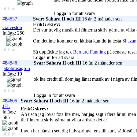
offline
Logga in för att svara
#84537
Svar: Sahara II och III
16 år, 2 månader sen
ErikG skrev:
Galveston
Det var trevlig musik till filmerna skriv gärna ut vilka a
Inlägg: 250
Om det inte kommer en låtlista kan du ju testa
Shaza
offline
Så upptäckte jag tex
Bernard Fanning
på senaste resan
Logga in för att svara
#84546
Svar: Sahara II och III
16 år, 2 månader sen
jakobrosagrön
Inlägg: 19
ok lite credit till dom jag lånat musik av i några av 
offline
Logga in för att svara
#84605
Svar: Sahara II och III
16 år, 2 månader sen
JFL
ErikG skrev:
Inlägg:
Ah usch jag lovar fota lite mer, har jag sagt i flera år nu men
585
till filmerna skriv gärna ut vilka artister det är!
Ingen har nånsin sett dig halvspringa, ens till surf, så försök 
offline