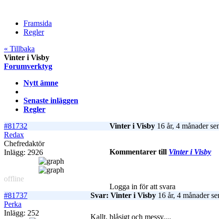
Framsida
Regler
« Tillbaka
Vinter i Visby
Forumverktyg
Nytt ämne
Senaste inläggen
Regler
#81732
Vinter i Visby
16 år, 4 månader se
Redax
Chefredaktör
Kommentarer till
Vinter i Visby
Inlägg: 2926
offline
Logga in för att svara
#81737
Svar: Vinter i Visby
16 år, 4 månader se
Perka
Inlägg: 252
Kallt, blåsigt och messy....