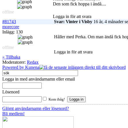
Den som fick hoppa i ändå....
offline
Logga in för att svara
#81743
Svar: Vinter i Visby
16 år, 4 månader s
morecore
Inlägg: 130
Håller med Perka. Om man ändå fick hopp
offline
Logga in för att svara
« Tillbaka
Moderatorer:
Redax
Powered by
Kunena
Logga in med användarnamn eller email
Lösenord
Kom ihåg!
Glömt användarnamn eller lösenord?
Bli medlem!