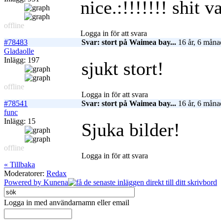
nice.:!!!!!!! shit v
offline
Logga in för att svara
#78483
Svar: stort på Waimea bay...
16 år, 6 måna
Gladaolle
Inlägg: 197
sjukt stort!
offline
Logga in för att svara
#78541
Svar: stort på Waimea bay...
16 år, 6 måna
func
Inlägg: 15
Sjuka bilder!
offline
Logga in för att svara
« Tillbaka
Moderatorer:
Redax
Powered by
Kunena
Logga in med användarnamn eller email