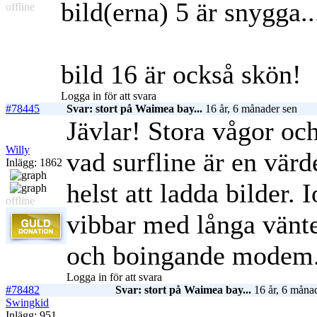
bild(erna) 5 är snygga.
offline
bild 16 är också skön!
Logga in för att svara
#78445
Svar: stort på Waimea bay...
16 år, 6 månader sen
Jävlar! Stora vågor oc
Willy
vad surfline är en värd
Inlägg: 1862
helst att ladda bilder. 
offline
vibbar med långa vänte
och boingande modem
Logga in för att svara
#78482
Svar: stort på Waimea bay...
16 år, 6 måna
Swingkid
Inlägg: 951