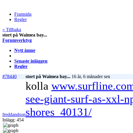
Framsida
Regler
« Tillbaka
stort på Waimea bay...
Forumverktyg
Nytt ämne
Senaste inläggen
Regler
#78440
stort på Waimea bay...
16 år, 6 månader sen
kolla
www.surfline.com
see-giant-surf-as-xxl-n
shores_40131/
freddandson
Inlägg: 454