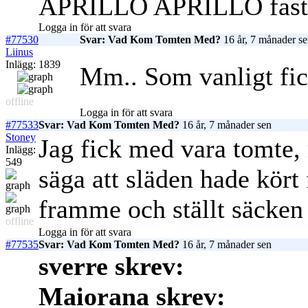
APRILLO APRILLO fast på
Logga in för att svara
#77530
Svar: Vad Kom Tomten Med?
16 år, 7 månader s
Liinus
Inlägg: 1839
Mm.. Som vanligt fi
offline
Logga in för att svara
#77533
Svar: Vad Kom Tomten Med?
16 år, 7 månader sen
Stoney
Jag fick med vara tomte, 
Inlägg:
549
säga att släden hade kört 
framme och ställt säcken
offline
Logga in för att svara
#77535
Svar: Vad Kom Tomten Med?
16 år, 7 månader sen
sverre skrev:
Maiorana skrev: