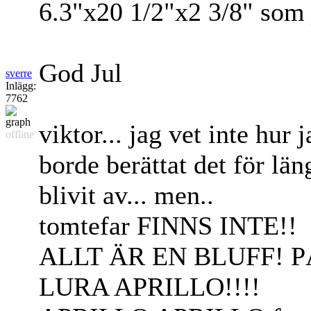
6.3"x20 1/2"x2 3/8" som
God Jul
sverre
Inlägg:
7762
viktor... jag vet inte hur 
offline
borde berättat det för lä
blivit av... men..
tomtefar FINNS INTE!!
ALLT ÄR EN BLUFF! P
LURA APRILLO!!!!