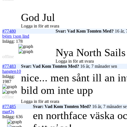
God Jul
Logga in för att svara
#77480
Svar: Vad Kom Tomten Med?
16 år, 
björn j:son lind
Inlägg: 178
Nya North Sails
offline
Logga in för att svara
#77483
Svar: Vad Kom Tomten Med?
16 år, 7 månader sen
hangten10
nice... men sånt ill an i
Inlägg:
1987
bild om inte upp
offline
Logga in för att svara
#77485
Svar: Vad Kom Tomten Med?
16 år, 7 månader s
marQs
en northface väska o
Inlägg: 636