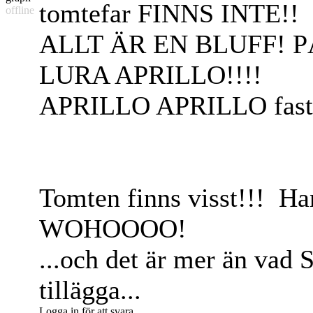
tomtefar FINNS INTE!!
offline
ALLT ÄR EN BLUFF! P
LURA APRILLO!!!!
APRILLO APRILLO fast på
Tomten finns visst!!!
Han
WOHOOOO!
...och det är mer än vad 
tillägga...
Logga in för att svara