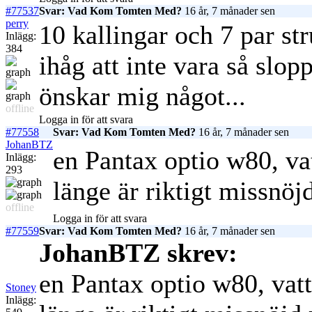
#77537
Svar: Vad Kom Tomten Med?
16 år, 7 månader sen
perry
10 kallingar och 7 par s
Inlägg:
384
ihåg att inte vara så slop
önskar mig något...
offline
Logga in för att svara
#77558
Svar: Vad Kom Tomten Med?
16 år, 7 månader sen
JohanBTZ
en Pantax optio w80, vat
Inlägg:
293
länge är riktigt missnöj
offline
Logga in för att svara
#77559
Svar: Vad Kom Tomten Med?
16 år, 7 månader sen
JohanBTZ skrev:
en Pantax optio w80, vatte
Stoney
Inlägg: