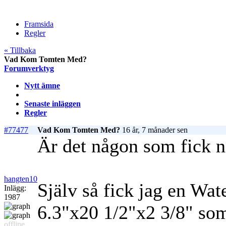
Framsida
Regler
« Tillbaka
Vad Kom Tomten Med?
Forumverktyg
Nytt ämne
Senaste inläggen
Regler
#77477
Vad Kom Tomten Med?
16 år, 7 månader sen
Är det någon som fick n
hangten10
Själv så fick jag en Wat
Inlägg:
1987
6.3"x20 1/2"x2 3/8" so
offline