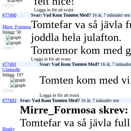
fett nice!
offline
Logga in för att svara
#77490
Svar: Vad Kom Tomten Med?
16 år, 7 månader sen
Tomtefar va så jävla fu
Mirre_Formosa
Inlägg: 50
joddla hela julafton.
Tomtemor kom med g
offline
Logga in för att svara
#77491
Svar: Vad Kom Tomten Med?
16 år, 7 månader
Gladaolle
Inlägg: 197
Tomten kom med vin
offline
Logga in för att svara
#77492
Svar: Vad Kom Tomten Med?
16 år, 7 månader sen
Mirre_Formosa skrev:
Tomtefar va så jävla full
Henky