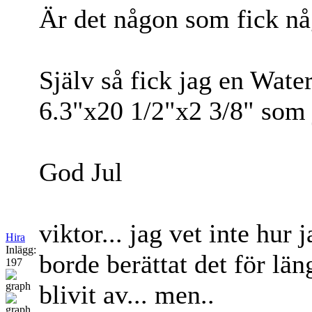
Är det någon som fick någ
Själv så fick jag en Wate
6.3"x20 1/2"x2 3/8" som
God Jul
viktor... jag vet inte hur 
Hira
Inlägg:
borde berättat det för lä
197
blivit av... men..