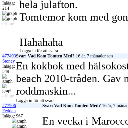
hela julafton.
Inlägg:
214
Tomtemor kom med gono
offline
Hahahaha
Logga in för att svara
#77493
Svar: Vad Kom Tomten Med?
16 år, 7 månader sen
Stoney
En kokbok med hälsokost,
Inlägg:
549
beach 2010-tråden. Gav m
roddmaskin...
offline
Logga in för att svara
#77506
Svar: Vad Kom Tomten Med?
16 år, 7 månad
Feddan
Inlägg: 967
En vecka i Marocco