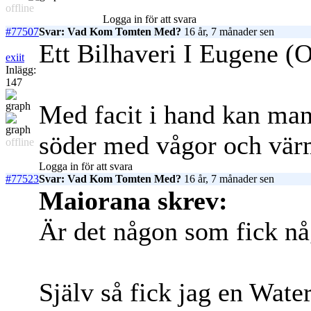
offline
Logga in för att svara
#77507
Svar: Vad Kom Tomten Med?
16 år, 7 månader sen
Ett Bilhaveri I Eugene (
exiit
Inlägg:
147
Med facit i hand kan man 
söder med vågor och värm
offline
Logga in för att svara
#77523
Svar: Vad Kom Tomten Med?
16 år, 7 månader sen
Maiorana skrev:
Är det någon som fick någ
Själv så fick jag en Wate