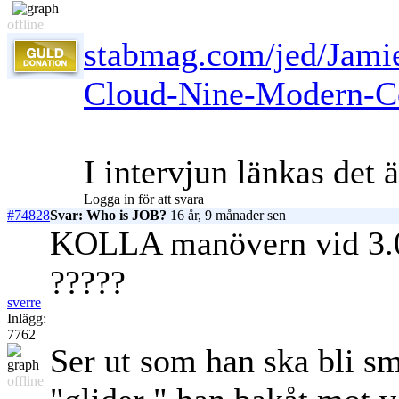
offline
stabmag.com/jed/Jami
Cloud-Nine-Modern-Co
I intervjun länkas det
Logga in för att svara
#74828
Svar: Who is JOB?
16 år, 9 månader sen
KOLLA manövern vid 3.05
?????
sverre
Inlägg:
7762
Ser ut som han ska bli sm
offline