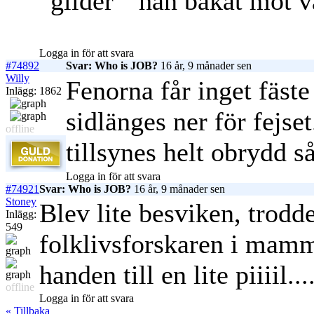
"glider " han bakåt mot vå
Logga in för att svara
#74892
Svar: Who is JOB?
16 år, 9 månader sen
Willy
Fenorna får inget fäste 
Inlägg: 1862
sidlänges ner för fejse
offline
tillsynes helt obrydd så
Logga in för att svara
#74921
Svar: Who is JOB?
16 år, 9 månader sen
Stoney
Blev lite besviken, trod
Inlägg:
549
folklivsforskaren i mamm
handen till en lite piiiil....
offline
Logga in för att svara
« Tillbaka