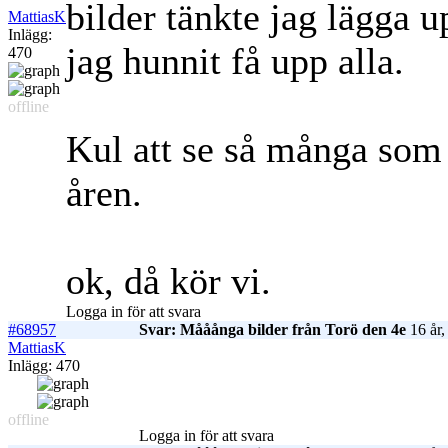
bilder tänkte jag lägga u
MattiasK
Inlägg:
jag hunnit få upp alla.
470
offline
Kul att se så många som 
åren.
ok, då kör vi.
Logga in för att svara
#68957
Svar: Mååånga bilder från Torö den 4e
16 år,
MattiasK
Inlägg: 470
offline
Logga in för att svara