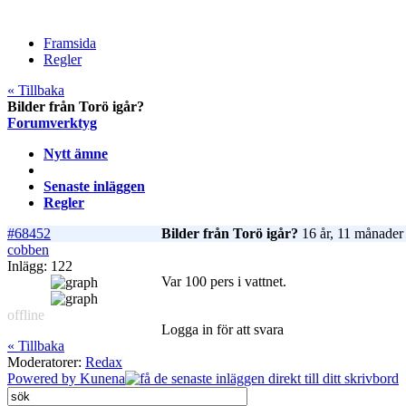
Framsida
Regler
« Tillbaka
Bilder från Torö igår?
Forumverktyg
Nytt ämne
Senaste inläggen
Regler
#68452
Bilder från Torö igår?
16 år, 11 månader
cobben
Inlägg: 122
Var 100 pers i vattnet.
offline
Logga in för att svara
« Tillbaka
Moderatorer:
Redax
Powered by
Kunena