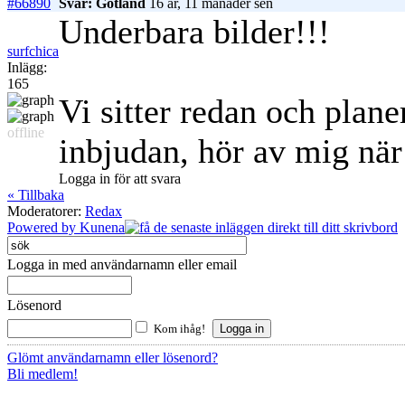
#66890
Svar: Gotland
16 år, 11 månader sen
Underbara bilder!!!
surfchica
Inlägg:
165
Vi sitter redan och planer
offline
inbjudan, hör av mig när
Logga in för att svara
« Tillbaka
Moderatorer:
Redax
Powered by
Kunena
Logga in med användarnamn eller email
Lösenord
Kom ihåg!
Glömt användarnamn eller lösenord?
Bli medlem!