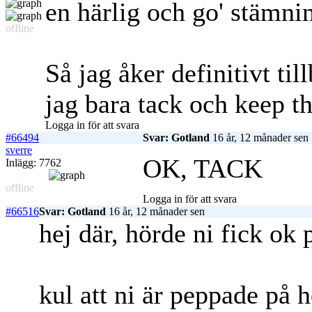
en härlig och go' stämni
offline
Så jag åker definitivt ti
jag bara tack och keep the
Logga in för att svara
#66494
Svar: Gotland
16 år, 12 månader sen
sverre
OK, TACK
Inlägg: 7762
offline
Logga in för att svara
#66516
Svar: Gotland
16 år, 12 månader sen
hej där, hörde ni fick ok 
kul att ni är peppade på 