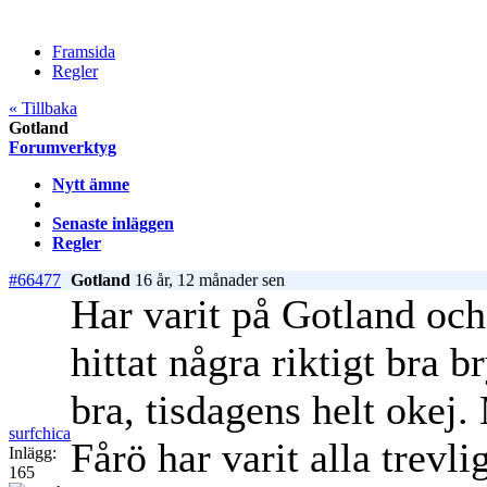
Framsida
Regler
« Tillbaka
Gotland
Forumverktyg
Nytt ämne
Senaste inläggen
Regler
#66477
Gotland
16 år, 12 månader sen
Har varit på Gotland och
hittat några riktigt bra 
bra, tisdagens helt oke
surfchica
Fårö har varit alla trevl
Inlägg:
165