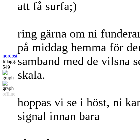
att få surfa;)
ring gärna om ni funderar
på middag hemma för den 
nordost
samband med de vilsna s
Inlägg:
549
skala.
offline
hoppas vi se i höst, ni ka
signal innan bara