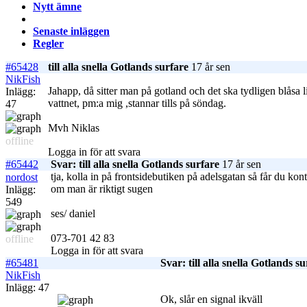
Nytt ämne
Senaste inläggen
Regler
#65428
till alla snella Gotlands surfare
17 år sen
NikFish
Jahapp, då sitter man på gotland och det ska tydligen blåsa l
Inlägg:
vattnet, pm:a mig ,stannar tills på söndag.
47
Mvh Niklas
offline
Logga in för att svara
#65442
Svar: till alla snella Gotlands surfare
17 år sen
tja, kolla in på frontsidebutiken på adelsgatan så får du ko
nordost
om man är riktigt sugen
Inlägg:
549
ses/ daniel
073-701 42 83
offline
Logga in för att svara
#65481
Svar: till alla snella Gotlands s
NikFish
Inlägg: 47
Ok, slår en signal ikväll