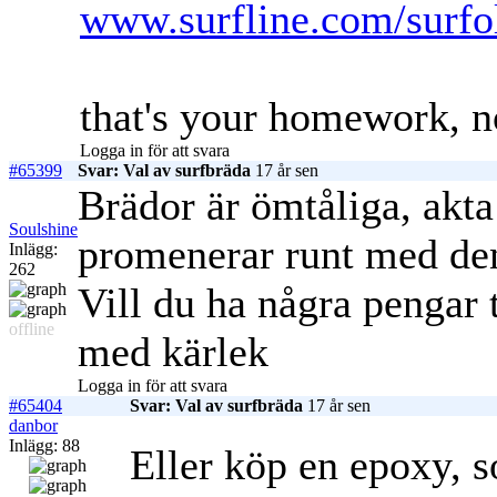
www.surfline.com/surfo
that's your homework, n
Logga in för att svara
#65399
Svar: Val av surfbräda
17 år sen
Brädor är ömtåliga, akta 
Soulshine
promenerar runt med de
Inlägg:
262
Vill du ha några pengar t
offline
med kärlek
Logga in för att svara
#65404
Svar: Val av surfbräda
17 år sen
danbor
Inlägg: 88
Eller köp en epoxy, s