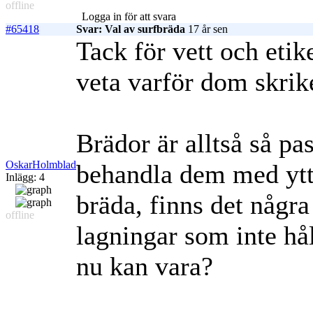
offline
Logga in för att svara
#65418
Svar: Val av surfbräda
17 år sen
Tack för vett och etike
veta varför dom skrik
Brädor är alltså så p
OskarHolmblad
behandla dem med ytte
Inlägg: 4
bräda, finns det några
offline
lagningar som inte hål
nu kan vara?