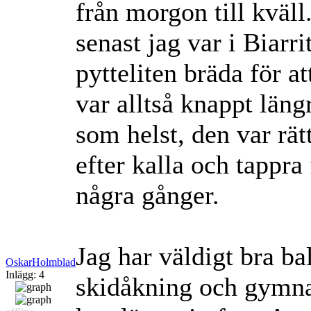
från morgon till kväll
senast jag var i Biarr
pytteliten bräda för a
var alltså knappt läng
som helst, den var rät
efter kalla och tappr
några gånger.
Jag har väldigt bra b
OskarHolmblad
Inlägg: 4
skidåkning och gymnas