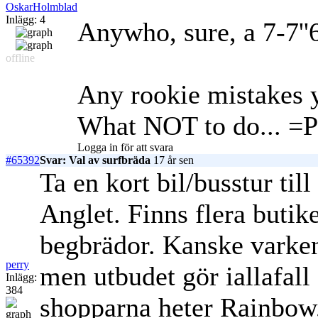
OskarHolmblad
Inlägg: 4
Anywho, sure, a 7-7''6 
offline
Any rookie mistakes 
What NOT to do... =P
Logga in för att svara
#65392
Svar: Val av surfbräda
17 år sen
Ta en kort bil/busstur t
Anglet. Finns flera buti
begbrädor. Kanske varken 
perry
men utbudet gör iallafall
Inlägg:
384
shopparna heter Rainbow