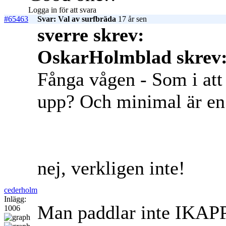
Logga in för att svara
#65463
Svar: Val av surfbräda
17 år sen
sverre skrev:
OskarHolmblad skrev
Fånga vågen - Som i att 
upp? Och minimal är en 
nej, verkligen inte!
cederholm
Inlägg:
Man paddlar inte IKAPP
1006