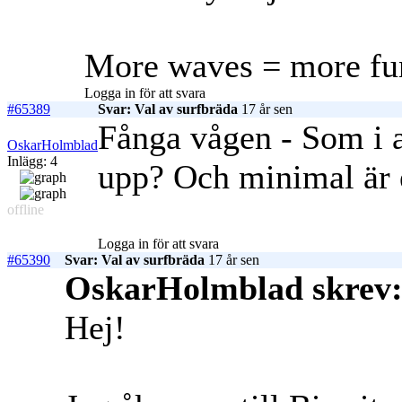
More waves = more fu
Logga in för att svara
#65389
Svar: Val av surfbräda
17 år sen
Fånga vågen - Som i a
OskarHolmblad
Inlägg: 4
upp? Och minimal är e
offline
Logga in för att svara
#65390
Svar: Val av surfbräda
17 år sen
OskarHolmblad skrev
Hej!