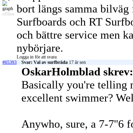
bort längs samma bilväg f
offline
Surfboards och RT Surfbo
och bättre service men ka
nybörjare.
Logga in för att svara
#65393
Svar: Val av surfbräda
17 år sen
OskarHolmblad skrev
Basically you're telling
excellent swimmer? Well
Anywho, sure, a 7-7''6 fo