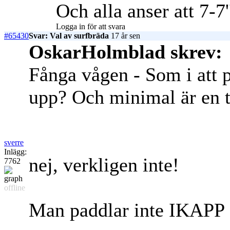
Och alla anser att 7-7'
Logga in för att svara
#65430
Svar: Val av surfbräda
17 år sen
OskarHolmblad skrev:
Fånga vågen - Som i att p
upp? Och minimal är en t
sverre
Inlägg:
nej, verkligen inte!
7762
offline
Man paddlar inte IKAPP e