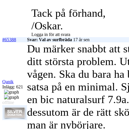
Tack på förhand,
/Oskar.
Logga in för att svara
#65388
Svar: Val av surfbräda
17 år sen
Du märker snabbt att 
ditt största problem. 
vågen. Ska du bara ha 
Qanik
satsa på en minimal. S
Inlägg: 621
en bic naturalsurf 7.9a
offline
dessutom är de rätt skö
man är nybörjare.