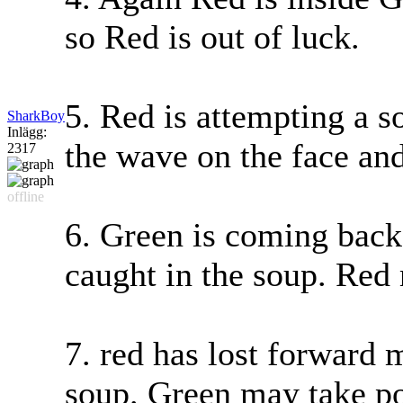
so Red is out of luck.
5. Red is attempting a s
SharkBoy
Inlägg:
the wave on the face and
2317
offline
6. Green is coming back 
caught in the soup. Red 
7. red has lost forward
soup. Green may take po