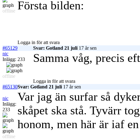
Första bilden:
offline
Logga in för att svara
#65129
Svar: Gotland 21 juli
17 år sen
nic
Samma våg, precis ef
Inlägg: 233
offline
Logga in för att svara
#65130
Svar: Gotland 21 juli
17 år sen
Var jag än surfar så dyke
nic
Inlägg:
skåpet ska stå. Tyvärr to
233
honom, men här är iaf en
offline