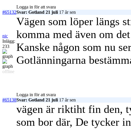
Logga in för att svara
#65132
Svar: Gotland 21 juli
17 år sen
Vägen som löper längs str
komma med även om det in
nic
Inlägg:
Kanske någon som nu ser v
233
Gotlänningarna bestämma 
offline
Logga in för att svara
#65138
Svar: Gotland 21 juli
17 år sen
vägen är riktiht fin den,
som bor där, De tycker in