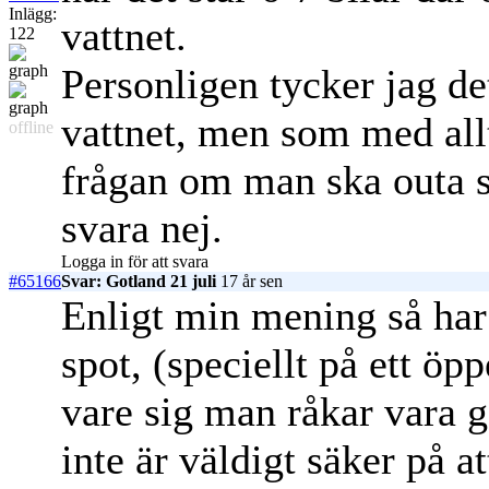
Inlägg:
vattnet.
122
Personligen tycker jag det
vattnet, men som med allt
offline
frågan om man ska outa sp
svara nej.
Logga in för att svara
#65166
Svar: Gotland 21 juli
17 år sen
Enligt min mening så har 
spot, (speciellt på ett öp
vare sig man råkar vara g
inte är väldigt säker på a