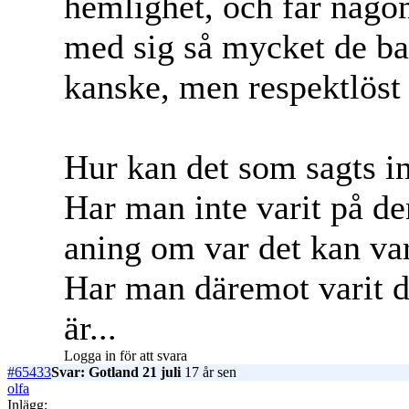
hemlighet, och får någon 
med sig så mycket de bara
kanske, men respektlöst
Hur kan det som sagts inn
Har man inte varit på de
aning om var det kan va
Har man däremot varit d
är...
Logga in för att svara
#65433
Svar: Gotland 21 juli
17 år sen
olfa
Inlägg: