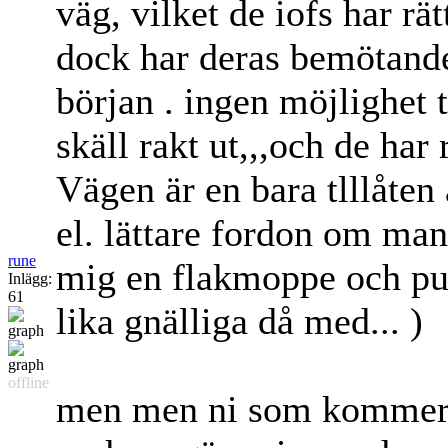
väg, vilket de iofs har rätt
dock har deras bemötande v
början . ingen möjlighet t
skäll rakt ut,,,och de har 
Vägen är en bara tlllåte
el. lättare fordon om man
rune
mig en flakmoppe och putt
Inlägg:
61
lika gnälliga då med...
)
offline
men men ni som kommer a