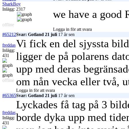
SharkBoy
Inlägg: 2317
we have a good
offline
Logga in för att svara
#65212
Svar: Gotland 21 juli
17 år sen
Vi fick en del sjyssta bi
freddas
Inlägg:
ligger de på polarens dato
431
upp med deras begränsad
om nån vecka eller två, u
offline
Logga in för att svara
#65365
Svar: Gotland 21 juli
17 år sen
Lyckades få tag på 3 bild
freddas
borde dyka upp med tiden.
Inlägg:
431