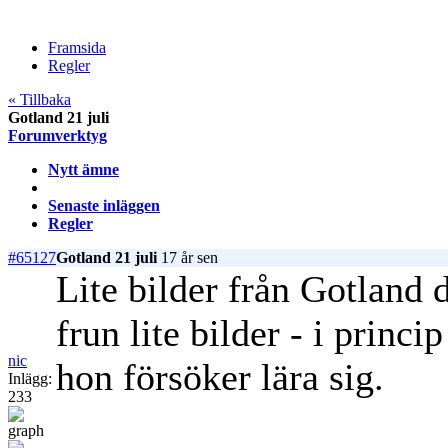
Framsida
Regler
« Tillbaka
Gotland 21 juli
Forumverktyg
Nytt ämne
Senaste inläggen
Regler
#65127
Gotland 21 juli
17 år sen
Lite bilder från Gotland 
frun lite bilder - i princ
nic
hon försöker lära sig.
Inlägg:
233