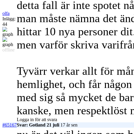
detta fall är inte spotet n
olfa
man måste nämna det änd
Inlägg:
44
hittar 10 nya personer dit
men varför skriva varifrå
offline
Tyvärr verkar allt för mån
hemlighet, och får någon s
med sig så mycket de bara 
kanske, men respektlöst 
Logga in för att svara
#65167
Svar: Gotland 21 juli
17 år sen