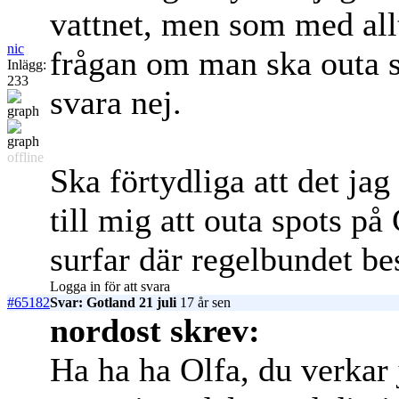
vattnet, men som med allt
nic
frågan om man ska outa sp
Inlägg:
233
svara nej.
offline
Ska förtydliga att det jag
till mig att outa spots p
surfar där regelbundet b
Logga in för att svara
#65182
Svar: Gotland 21 juli
17 år sen
nordost skrev:
Ha ha ha Olfa, du verkar j