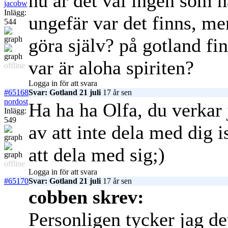
nu är det väl ingen som h
jacobw
Inlägg:
ungefär var det finns, me
544
göra själv? på gotland fi
var är aloha spiriten?
offline
Logga in för att svara
#65168
Svar: Gotland 21 juli
17 år sen
nordost
Ha ha ha Olfa, du verkar j
Inlägg:
549
av att inte dela med dig i
att dela med sig;)
offline
Logga in för att svara
#65170
Svar: Gotland 21 juli
17 år sen
cobben skrev:
Personligen tycker jag det