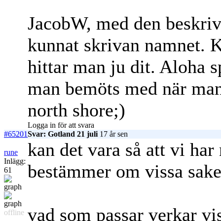
JacobW, med den beskriv
kunnat skrivan namnet. K
hittar man ju dit. Aloha 
man bemöts med när man 
north shore;)
Logga in för att svara
#65201
Svar: Gotland 21 juli
17 år sen
kan det vara så att vi ha
rune
Inlägg:
bestämmer om vissa saker 
61
vad som passar verkar viss
offline