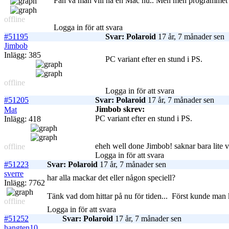
Fan va man vill ha en Mac nu.. Men men programmet ko
offline
Logga in för att svara
#51195
Svar: Polaroid
17 år, 7 månader sen
Jimbob
Inlägg: 385
PC variant efter en stund i PS.
offline
Logga in för att svara
#51205
Svar: Polaroid
17 år, 7 månader sen
Jimbob skrev:
Mat
PC variant efter en stund i PS.
Inlägg: 418
eheh well done Jimbob! saknar bara lite v
offline
Logga in för att svara
#51223
Svar: Polaroid
17 år, 7 månader sen
sverre
har alla mackar det eller någon speciell?
Inlägg: 7762
Tänk vad dom hittar på nu för tiden...
Först kunde man k
offline
Logga in för att svara
#51252
Svar: Polaroid
17 år, 7 månader sen
hangten10