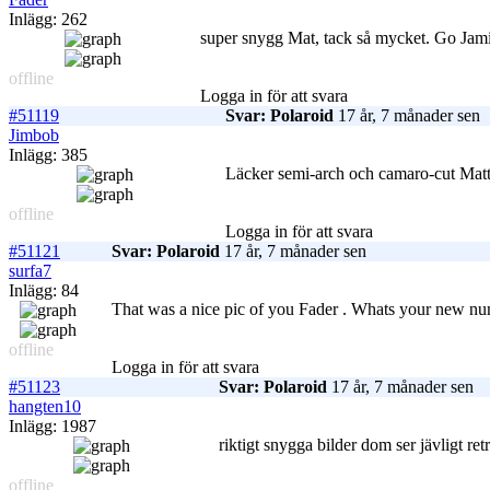
Inlägg: 262
super snygg Mat, tack så mycket. Go Jami
offline
Logga in för att svara
#51119
Svar: Polaroid
17 år, 7 månader sen
Jimbob
Inlägg: 385
Läcker semi-arch och camaro-cut Matt
offline
Logga in för att svara
#51121
Svar: Polaroid
17 år, 7 månader sen
surfa7
Inlägg: 84
That was a nice pic of you Fader . Whats your new n
offline
Logga in för att svara
#51123
Svar: Polaroid
17 år, 7 månader sen
hangten10
Inlägg: 1987
riktigt snygga bilder dom ser jävligt ret
offline