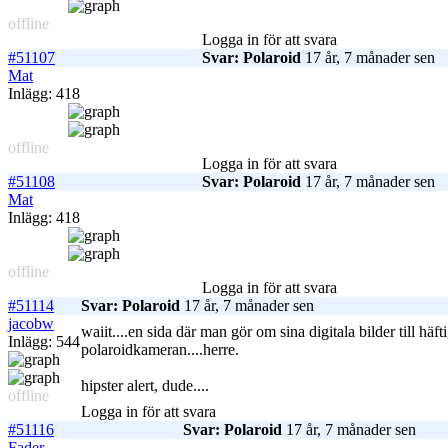
offline
Logga in för att svara
#51107
Svar: Polaroid
17 år, 7 månader sen
Mat
Inlägg: 418
offline
Logga in för att svara
#51108
Svar: Polaroid
17 år, 7 månader sen
Mat
Inlägg: 418
offline
Logga in för att svara
#51114
Svar: Polaroid
17 år, 7 månader sen
jacobw
waiit....en sida där man gör om sina digitala bilder till h
Inlägg: 544
polaroidkameran....herre.
hipster alert, dude....
offline
Logga in för att svara
#51116
Svar: Polaroid
17 år, 7 månader sen
Fader