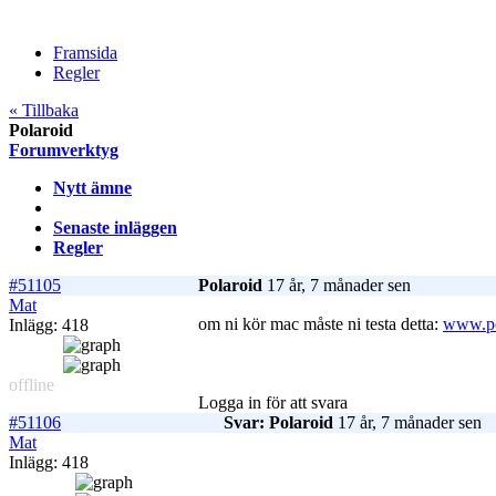
Framsida
Regler
« Tillbaka
Polaroid
Forumverktyg
Nytt ämne
Senaste inläggen
Regler
#51105
Polaroid
17 år, 7 månader sen
Mat
om ni kör mac måste ni testa detta:
www.po
Inlägg: 418
offline
Logga in för att svara
#51106
Svar: Polaroid
17 år, 7 månader sen
Mat
Inlägg: 418