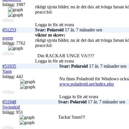
Inlägg: 1987
riktigt sjysta bilder, nu är det dax att tvinga farsan
peace:lol:
offline
Logga in för att svara
#51253
Svar: Polaroid
17 år, 7 månader sen
viktor m skrev:
sverre
riktigt sjysta bilder, nu är det dax att tvinga farsan
Inlägg: 7762
peace:lol:
offline
Din RACKAR UNGE VA!!??
Logga in för att svara
#51935
Svar: Polaroid
17 år, 7 månader sen
Yann
Inlägg: 442
Nu finns Poladroid för Windows ocks
www.poladroid.net/index.php
offline
Logga in för att svara
#51948
Svar: Polaroid
17 år, 7 månader sen
Swingkid
Inlägg: 951
Tackar Yann!!!
offline