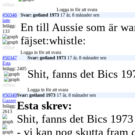
offline
Logga in för att svara
#50346
Svar: gotland 1973
17 år, 8 månader sen
latte
En till Aussie som är w
Inlägg:
133
fäjset:whistle:
offline
Logga in för att svara
#50347
Svar: gotland 1973
17 år, 8 månader sen
Esta
Inlägg: 2405
Shit, fanns det Bics 1
offline
Logga in för att svara
#50349
Svar: gotland 1973
17 år, 8 månader sen
Gazzer
Esta skrev:
Inlägg:
2613
Shit, fanns det Bics 197
- vi kan nog skutta fram