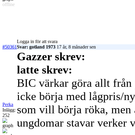
offline
Logga in för att svara
#50361
Svar: gotland 1973
17 år, 8 månader sen
Gazzer skrev:
latte skrev:
BIC värkar göra allt från 
icke börja med lågpris/nyb
Perka
som vill börja röka, men 
Inlägg:
252
ungdomar stavar verker v