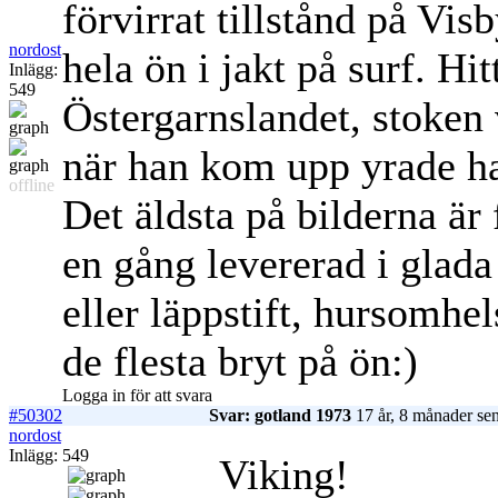
förvirrat tillstånd på Vi
nordost
hela ön i jakt på surf. Hi
Inlägg:
549
Östergarnslandet, stoken v
när han kom upp yrade h
offline
Det äldsta på bilderna ä
en gång levererad i glada 
eller läppstift, hursomhel
de flesta bryt på ön:)
Logga in för att svara
#50302
Svar: gotland 1973
17 år, 8 månader se
nordost
Inlägg: 549
Viking!