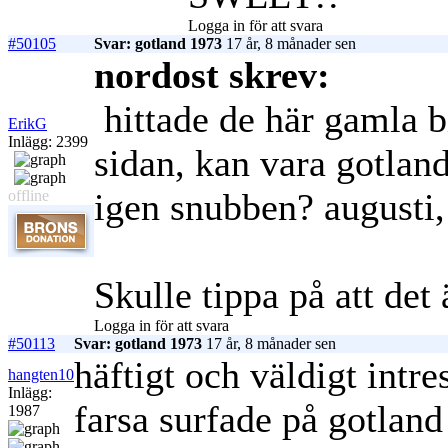
Logga in för att svara
#50105
Svar: gotland 1973
17 år, 8 månader sen
nordost skrev:
hittade de här gamla b
ErikG
Inlägg: 2399
sidan, kan vara gotlan
igen snubben? augusti, 
offline
Skulle tippa på att det 
Logga in för att svara
#50113
Svar: gotland 1973
17 år, 8 månader sen
häftigt och väldigt intr
hangten10
Inlägg:
farsa surfade på gotland 
1987