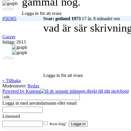
gammal nog.
offline
Logga in för att svara
#50365
Svar: gotland 1973
17 år, 8 månader sen
vad är sär skrivnin
Gazzer
Inlägg: 2613
offline
Logga in för att svara
« Tillbaka
Moderatorer:
Redax
Powered by
Kunena
Logga in med användarnamn eller email
Lösenord
Kom ihåg!