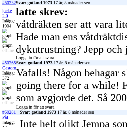
#50232
Svar: gotland 1973
17 år, 8 månader sen
latte skrev:
jocke
2.0
våtdräkten ser att vara li
Inlägg:
1904
Hade man ens våtdräktdist
dykutrustning?
Jepp och j
offline
Logga in för att svara
#50265
Svar: gotland 1973
17 år, 8 månader sen
Castorn
Vafalls! Någon behagar s
Inlägg:
372
going there for a while! 
som avgjorde det. Så 20
offline
Logga in för att svara
#50281
Svar: gotland 1973
17 år, 8 månader sen
Pål
Inte helt olikt Jempa so
Inlägg: