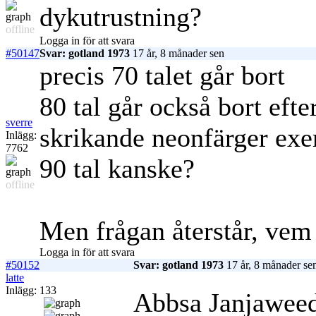
dykutrustning?
offline
Logga in för att svara
#50147
Svar: gotland 1973
17 år, 8 månader sen
precis 70 talet går bort
80 tal går också bort efte
sverre
skrikande neonfärger exe
Inlägg:
7762
90 tal kanske?
offline
Men frågan återstår, vem
Logga in för att svara
#50152
Svar: gotland 1973
17 år, 8 månader se
latte
Inlägg: 133
Abbsa Janjawee