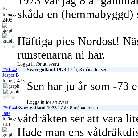
1973 var jag 8 år gammal 
Esta
skåda en (hemmabyggd) sk
Inlägg:
2405
Häftiga pics Nordost! Nä
offline
runstenarna ni har.
Logga in för att svara
#50142
Svar: gotland 1973
17 år, 8 månader sen
Jesper B
Inlägg: 473
Sen har ju år som -73 e
offline
Logga in för att svara
#50144
Svar: gotland 1973
17 år, 8 månader sen
latte
våtdräkten ser att vara li
Inlägg:
133
Hade man ens våtdräktdist