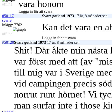
vara honom
offline
Logga in för att svara
#50117
Svar: gotland 1973
17 år, 8 månader sen
sverre
Kan det vara en a
Inlägg: 7762
offline
Logga in för att svara
#50120
Svar: gotland 1973
17 år, 8 månader sen
Shit! Där åkte min nästa
var först med att (av "mi
till mig var i Sverige me
vid campingen precis söd
norrut runt hörnet! Vi ty
man surfar inte i those ki