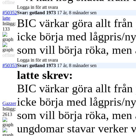
offline
Logga in för att svara
#50352
Svar: gotland 1973
17 år, 8 månader sen
latte
BIC värkar göra allt från 
Inlägg:
133
icke börja med lågpris/nyb
som vill börja röka, men 
offline
Logga in för att svara
#50353
Svar: gotland 1973
17 år, 8 månader sen
latte skrev:
BIC värkar göra allt från 
icke börja med lågpris/nyb
Gazzer
Inlägg:
som vill börja röka, men 
2613
ungdomar stavar verker v