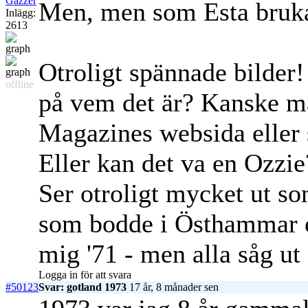
Gazzer
Men, men som Esta brukar
Inlägg:
2613
Otroligt spännade bilder
offline
på vem det är? Kanske ma
Magazines websida eller s
Eller kan det va en Ozzi
Ser otroligt mycket ut s
som bodde i Östhammar o
mig '71 - men alla såg ut 
Logga in för att svara
#50123
Svar: gotland 1973
17 år, 8 månader sen