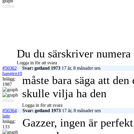
offline
Du du särskriver numera
Logga in för att svara
#50362
Svar: gotland 1973
17 år, 8 månader sen
hangten10
måste bara säga att den 
Inlägg:
1987
skulle vilja ha den
offline
Logga in för att svara
#50364
Svar: gotland 1973
17 år, 8 månader sen
latte
Gazzer, ingen är perfekt
Inlägg:
133