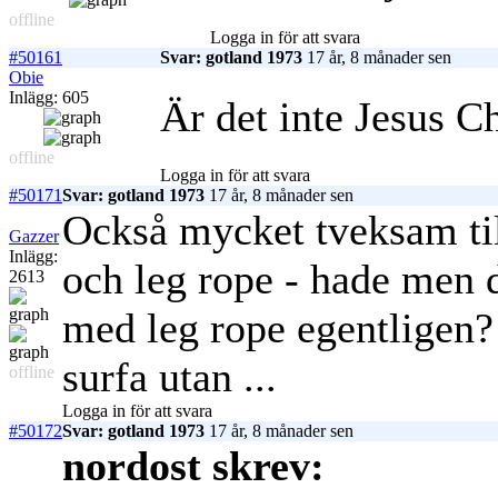
offline
Logga in för att svara
#50161
Svar: gotland 1973
17 år, 8 månader sen
Obie
Inlägg: 605
Är det inte Jesus Ch
offline
Logga in för att svara
#50171
Svar: gotland 1973
17 år, 8 månader sen
Också mycket tveksam till
Gazzer
Inlägg:
och leg rope - hade men 
2613
med leg rope egentligen?
surfa utan ...
offline
Logga in för att svara
#50172
Svar: gotland 1973
17 år, 8 månader sen
nordost skrev: