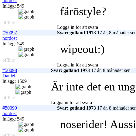
nordost
Inlägg: 549
fåröstyle?
offline
Logga in för att svara
#50097
Svar: gotland 1973
17 år, 8 månader se
nordost
Inlägg: 549
wipeout:)
offline
Logga in för att svara
#50098
Svar: gotland 1973
17 år, 8 månader sen
Daniel
Inlägg: 1509
Är inte det en un
offline
Logga in för att svara
#50099
Svar: gotland 1973
17 år, 8 månader se
nordost
Inlägg: 549
noserider! Auss
offline