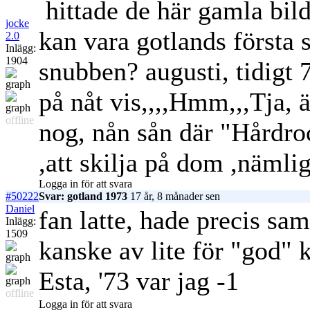
hittade de här gamla bild
jocke
kan vara gotlands första 
2.0
Inlägg:
1904
snubben? augusti, tidigt 7
på nåt vis,,,,Hmm,,,Tja, ä
offline
nog, nån sån där "Hårdro
,att skilja på dom ,nämlig
Logga in för att svara
#50222
Svar: gotland 1973
17 år, 8 månader sen
Daniel
fan latte, hade precis sa
Inlägg:
1509
kanske av lite för "god" k
Esta, '73 var jag -1
offline
Logga in för att svara