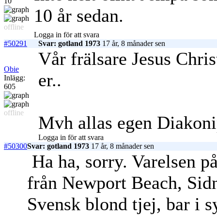
10
10 år sedan.
offline
Logga in för att svara
#50291
Svar: gotland 1973
17 år, 8 månader sen
Vår frälsare Jesus Chris
Obie
er..
Inlägg:
605
offline
Mvh allas egen Diakon
Logga in för att svara
#50300
Svar: gotland 1973
17 år, 8 månader sen
Ha ha, sorry. Varelsen p
från Newport Beach, Sidn
Svensk blond tjej, bar i 