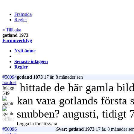
Framsida
Regler
« Tillbaka
gotland 1973
Forumverktyg
Nytt ämne
Senaste inläggen
Regler
#50094
gotland 1973
17 år, 8 månader sen
nordost
hittade de här gamla bild
Inlägg:
549
kan vara gotlands första 
snubben? augusti, tidigt 7
offline
Logga in för att svara
#50096
Svar: gotland 1973
17 år, 8 månader se