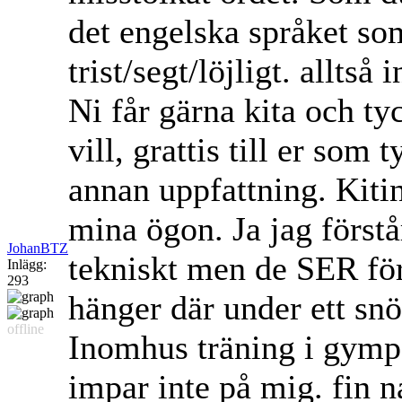
det engelska språket som
trist/segt/löjligt. allts
Ni får gärna kita och ty
vill, grattis till er som 
annan uppfattning. Kiting
mina ögon. Ja jag förstår
JohanBTZ
tekniskt men de SER för i
Inlägg:
293
hänger där under ett snö
offline
Inomhus träning i gymp
impar inte på mig. fin na