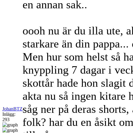
en annan sak..
oooh nu är du illa ute, a
starkare än din pappa...
Men hur som helst så ha
knyppling 7 dagar i vec
skottår hade hon slagit 
akta nu så ingen kitare 
såg ner på deras shorts, 
JohanBTZ
Inlägg:
folk? har du en åsikt om
293