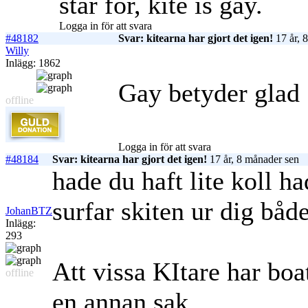
står för, kite is gay.
Logga in för att svara
#48182
Svar: kitearna har gjort det igen!
17 år, 
Willy
Inlägg: 1862
Gay betyder glad
offline
Logga in för att svara
#48184
Svar: kitearna har gjort det igen!
17 år, 8 månader sen
hade du haft lite koll h
surfar skiten ur dig bå
JohanBTZ
Inlägg:
293
Att vissa KItare har boa
offline
en annan sak..