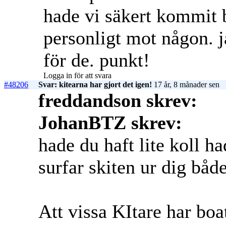
hade vi säkert kommit b
personligt mot någon. j
för de. punkt!
Logga in för att svara
#48206
Svar: kitearna har gjort det igen!
17 år, 8 månader sen
freddandson skrev:
JohanBTZ skrev:
hade du haft lite koll h
surfar skiten ur dig bå
Att vissa KItare har boa