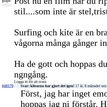
Post nu en film när du ri
offline
stil....som inte är stel,tris
Surfing och kite är en br
vågorna många gånger int
Ha de gott och hoppas du 
ngngång.
Logga in för att svara
#48179
Svar: kitearna har gjort det igen!
17 år, 8 månader sen
Först, jag har inget em
hoppas jag ni förstår. H