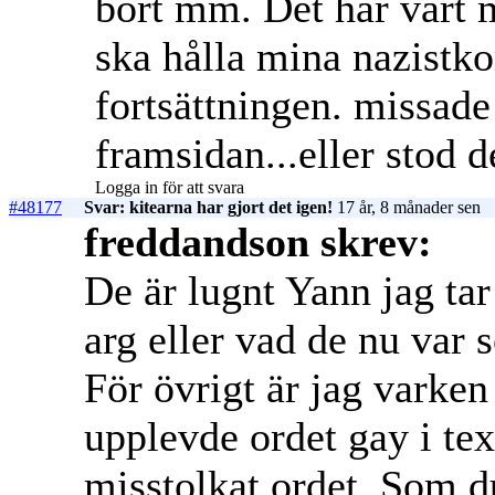
bort mm. Det har vart my
ska hålla mina nazistk
fortsättningen. missade 
framsidan...eller stod 
Logga in för att svara
#48177
Svar: kitearna har gjort det igen!
17 år, 8 månader sen
freddandson skrev:
De är lugnt Yann jag tar
arg eller vad de nu var
För övrigt är jag varke
upplevde ordet gay i te
misstolkat ordet. Som d