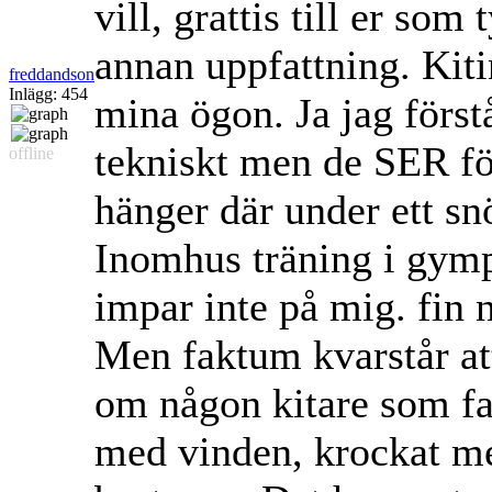
vill, grattis till er som
annan uppfattning. Kiting
freddandson
Inlägg: 454
mina ögon. Ja jag förstå
tekniskt men de SER för 
offline
hänger där under ett sn
Inomhus träning i gymp
impar inte på mig. fin n
Men faktum kvarstår at
om någon kitare som fas
med vinden, krockat me