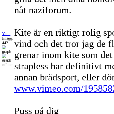
nåt naziforum.
Kite är en riktigt rolig s
Yann
Inlägg:
vind och det tror jag de f
442
grenar inom kite som det 
strapless har definitivt 
offline
annan brädsport, eller dö
www.vimeo.com/195858
Puss på dig