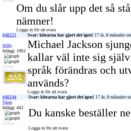
offline
Om du slår upp det så stå
nämner!
Logga in för att svara
#48221
Svar: kitearna har gjort det igen!
17 år, 8 månader se
Michael Jackson sjung
Willy
Inlägg: 1862
kallar väl inte sig själ
språk förändras och ut
offline
används?
Logga in för att svara
#48244
Svar: kitearna har gjort det igen!
17 år, 8 månader s
Yann
Inlägg: 442
Du kanske beställer ne
offline
Logga in för att svara