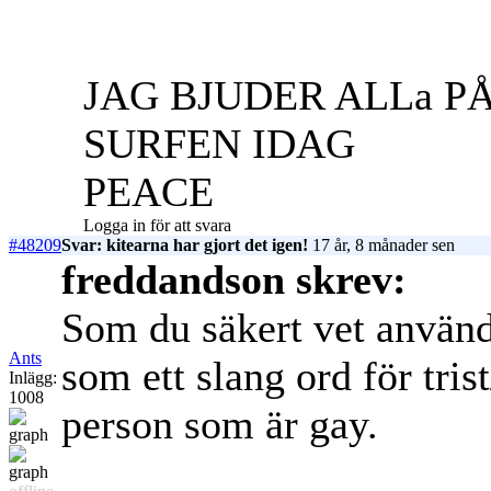
JAG BJUDER ALLa P
SURFEN IDAG
PEACE
Logga in för att svara
#48209
Svar: kitearna har gjort det igen!
17 år, 8 månader sen
freddandson skrev:
Som du säkert vet används
Ants
som ett slang ord för tris
Inlägg:
1008
person som är gay.