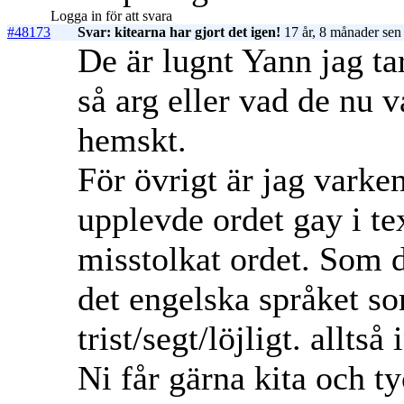
Logga in för att svara
#48173
Svar: kitearna har gjort det igen!
17 år, 8 månader sen
De är lugnt Yann jag ta
så arg eller vad de nu
hemskt.
För övrigt är jag varke
upplevde ordet gay i t
misstolkat ordet. Som d
det engelska språket so
trist/segt/löjligt. allt
Ni får gärna kita och t