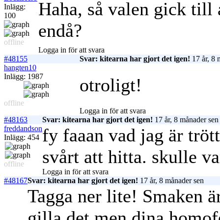
Haha, så valen gick till
Inlägg:
100
endå?
offline
Logga in för att svara
#48155
Svar: kitearna har gjort det igen!
17 år, 8 
hangten10
Inlägg: 1987
otroligt!
offline
Logga in för att svara
#48163
Svar: kitearna har gjort det igen!
17 år, 8 månader sen
freddandson
fy faaan vad jag är tröt
Inlägg: 454
svårt att hitta. skulle 
offline
Logga in för att svara
#48167
Svar: kitearna har gjort det igen!
17 år, 8 månader sen
Tagga ner lite! Smaken ä
gilla det men dina homof