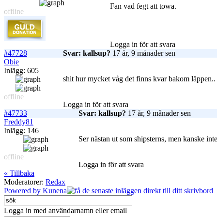
Fan vad fegt att towa.
offline
Logga in för att svara
#47728
Svar: kallsup?
17 år, 9 månader sen
Obie
Inlägg: 605
shit hur mycket våg det finns kvar bakom läppen.. 
offline
Logga in för att svara
#47733
Svar: kallsup?
17 år, 9 månader sen
Freddy81
Inlägg: 146
Ser nästan ut som shipsterns, men kanske inte
offline
Logga in för att svara
« Tillbaka
Moderatorer:
Redax
Powered by
Kunena
Logga in med användarnamn eller email