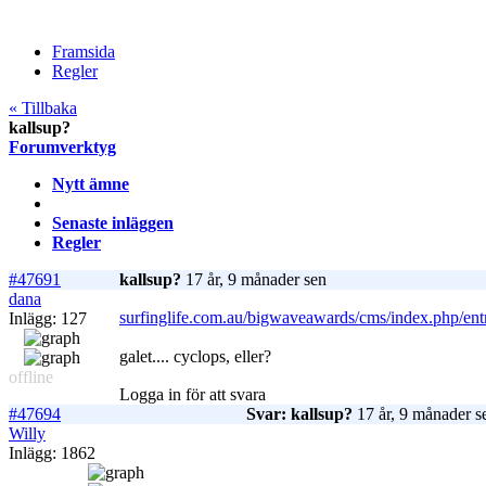
Framsida
Regler
« Tillbaka
kallsup?
Forumverktyg
Nytt ämne
Senaste inläggen
Regler
#47691
kallsup?
17 år, 9 månader sen
dana
surfinglife.com.au/bigwaveawards/cms/index.php/ent
Inlägg: 127
galet.... cyclops, eller?
offline
Logga in för att svara
#47694
Svar: kallsup?
17 år, 9 månader s
Willy
Inlägg: 1862