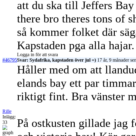
att du ska till Jeffers 
there bro theres tons of s
så kommer folket där säg
Kapstaden pga alla hajar.
Logga in för att svara
#46795
Svar: Sydafrika, kapstaden över jul =)
17 år, 9 månader se
Håller med om att llandu
elands bay ett par timmar
riktigt fint. Bra vänster 
Rille
Inlägg:
På ostkusten gillade jag 
33