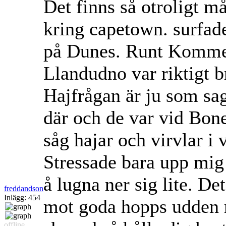
Det finns så otroligt m
kring capetown. surfa
på Dunes. Runt Kommetj
Llandudno var riktigt b
Hajfrågan är ju som sagt
där och de var vid Bone
såg hajar och virvlar i v
Stressade bara upp mig 
å lugna ner sig lite. Det
freddandson
Inlägg: 454
mot goda hopps udden 
offline