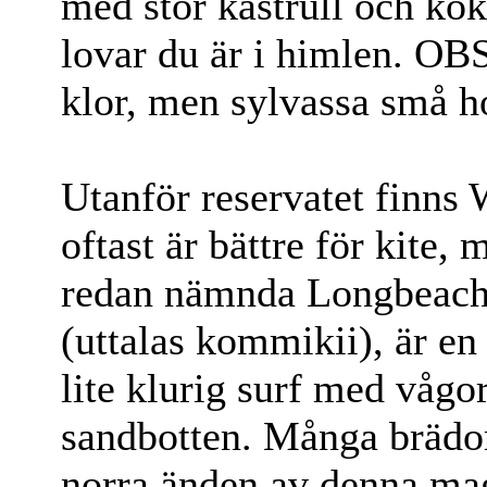
med stor kastrull och kok
lovar du är i himlen. OBS
klor, men sylvassa små h
Utanför reservatet finns
oftast är bättre för kite,
redan nämnda Longbeach 
(uttalas kommikii), är e
lite klurig surf med vågo
sandbotten. Många brädor
norra änden av denna mag