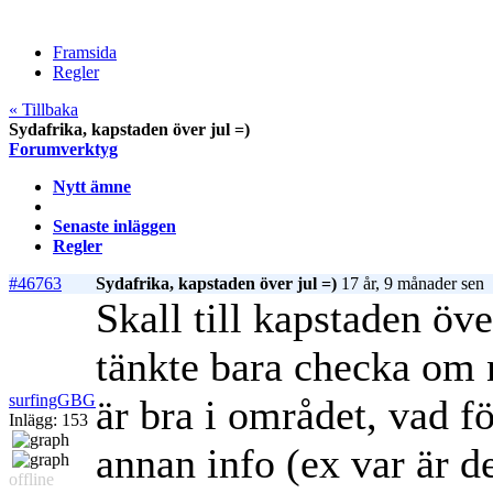
Framsida
Regler
« Tillbaka
Sydafrika, kapstaden över jul =)
Forumverktyg
Nytt ämne
Senaste inläggen
Regler
#46763
Sydafrika, kapstaden över jul =)
17 år, 9 månader sen
Skall till kapstaden öve
tänkte bara checka om 
surfingGBG
är bra i området, vad f
Inlägg: 153
annan info (ex var är de
offline