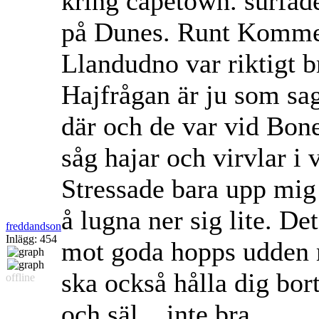
kring capetown. surfa
på Dunes. Runt Kommetj
Llandudno var riktigt b
Hajfrågan är ju som sagt
där och de var vid Bone
såg hajar och virvlar i v
Stressade bara upp mig 
å lugna ner sig lite. Det
freddandson
Inlägg: 454
mot goda hopps udden 
ska också hålla dig bo
offline
och säl... inte bra...