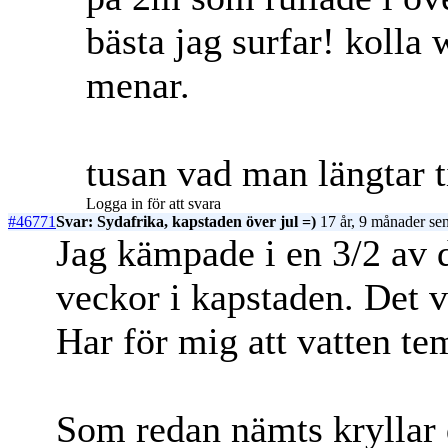
bästa jag surfar! kolla 
menar.
tusan vad man längtar ti
Logga in för att svara
#46771
Svar: Sydafrika, kapstaden över jul =)
17 år, 9 månader se
Jag kämpade i en 3/2 av d
veckor i kapstaden. Det va
Har för mig att vatten te
Som redan nämts kryllar 