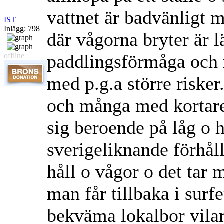
vattnet är badvänligt m
IST
Inlägg: 798
där vågorna bryter är l
paddlingsförmåga och 
offline
med p.g.a större risker.
och många med kortare 
sig beroende på låg o 
sverigeliknande förhål
håll o vågor o det tar 
man får tillbaka i surfe
bekväma lokalbor vilar