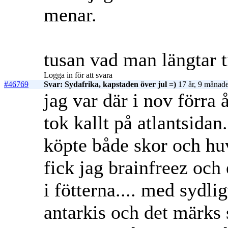
menar.
tusan vad man längtar ti
Logga in för att svara
#46769
Svar: Sydafrika, kapstaden över jul =)
17 år, 9 månade
jag var där i nov förra 
tok kallt på atlantsida
köpte både skor och hu
fick jag brainfreez och
i fötterna.... med sydli
antarkis och det märks s