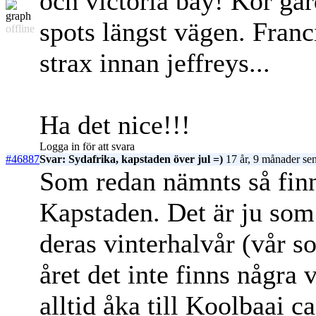
och victoria bay! Kör gar
spots längst vägen. Franc
offline
strax innan jeffreys...
Ha det nice!!!
Logga in för att svara
#46887
Svar: Sydafrika, kapstaden över jul =)
17 år, 9 månader se
Som redan nämnts så finns
Kapstaden. Det är ju som
deras vinterhalvår (vår 
året det inte finns några 
alltid åka till Koolbaai ca