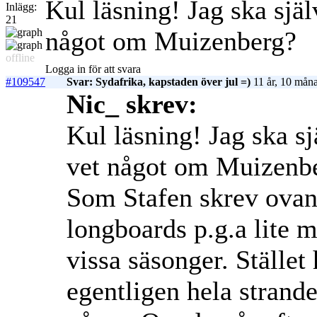
Kul läsning! Jag ska sjä
Inlägg:
21
något om Muizenberg?
offline
Logga in för att svara
#109547
Svar: Sydafrika, kapstaden över jul =)
11 år, 10 måna
Nic_ skrev:
Kul läsning! Jag ska s
vet något om Muizenb
Som Stafen skrev ovan
longboards p.g.a lite 
vissa säsonger. Stället 
egentligen hela strande