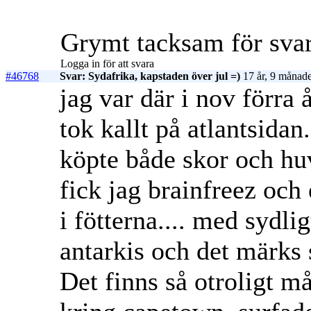
Grymt tacksam för sva
Logga in för att svara
#46768
Svar: Sydafrika, kapstaden över jul =)
17 år, 9 månade
jag var där i nov förra 
tok kallt på atlantsida
köpte både skor och hu
fick jag brainfreez och
i fötterna.... med sydli
antarkis och det märks s
Det finns så otroligt m