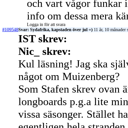
och vart vågor funkar 
info om dessa mera kän
Logga in för att svara
#109548
Svar: Sydafrika, kapstaden över jul =)
11 år, 10 månader 
IST skrev:
Nic_ skrev:
Kul läsning! Jag ska sjä
något om Muizenberg?
Som Stafen skrev ovan ä
longboards p.g.a lite mi
vissa säsonger. Stället ha
egentligen hela stranden 