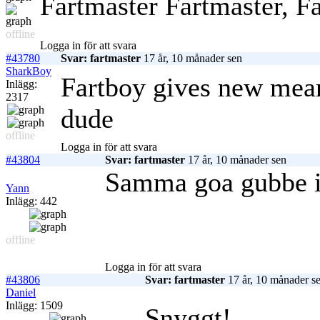
Fartmaster Fartmaster, F
offline
Logga in för att svara
#43780
Svar: fartmaster
17 år, 10 månader sen
SharkBoy
Fartboy gives new meani
Inlägg:
2317
dude
offline
Logga in för att svara
#43804
Svar: fartmaster
17 år, 10 månader sen
Samma goa gubbe i
Yann
Inlägg: 442
offline
Logga in för att svara
#43806
Svar: fartmaster
17 år, 10 månader s
Daniel
Inlägg: 1509
Snyggt!