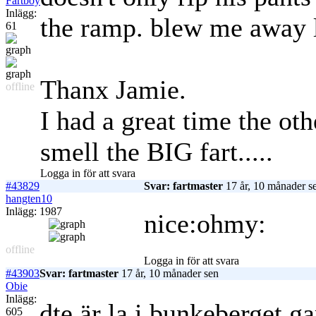
Fartboy
Inlägg:
the ramp. blew me away l
61
Thanx Jamie.
offline
I had a great time the oth
smell the BIG fart.....
Logga in för att svara
#43829
Svar: fartmaster
17 år, 10 månader s
hangten10
Inlägg: 1987
nice:ohmy:
offline
Logga in för att svara
#43903
Svar: fartmaster
17 år, 10 månader sen
Obie
Inlägg:
dte är la i bunkeberget 
605