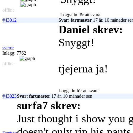
offline
Logga in för att svara
#43812
Svar: fartmaster
17 år, 10 månader se
Daniel skrev:
Snyggt!
sverre
Inlägg: 7762
offline
tjejerna ja!
Logga in för att svara
#43823
Svar: fartmaster
17 år, 10 månader sen
surfa7 skrev:
Just thought i show you g
doesn't only rip his pant