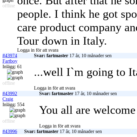
once. But after that he s
offline
people. I think he got s
care product company an
Tour down in Italy.
Logga in för att svara
#43974
Svar: fartmaster
17 år, 10 månader sen
Fartboy
Inlägg: 61
...well I`m going to Ita
offline
Logga in för att svara
#43992
Svar: fartmaster
17 år, 10 månader sen
Craig
Inlägg: 554
You all are welcome t
offline
Logga in för att svara
#43996
Svar: fartmaster
17 år, 10 månader sen