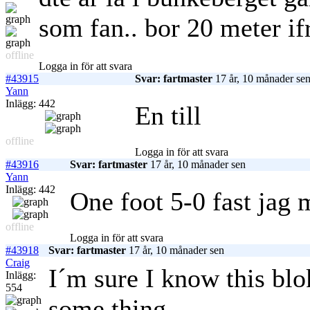
som fan.. bor 20 meter if
offline
Logga in för att svara
#43915
Svar: fartmaster
17 år, 10 månader se
Yann
Inlägg: 442
En till
offline
Logga in för att svara
#43916
Svar: fartmaster
17 år, 10 månader sen
Yann
Inlägg: 442
One foot 5-0 fast jag 
offline
Logga in för att svara
#43918
Svar: fartmaster
17 år, 10 månader sen
Craig
I´m sure I know this blo
Inlägg:
554
some thing.