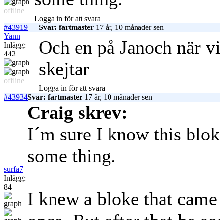
offline
Logga in för att svara
#43919
Svar: fartmaster
17 år, 10 månader sen
Yann
Och en på Janoch när vi
Inlägg:
442
skejtar
offline
Logga in för att svara
#43934
Svar: fartmaster
17 år, 10 månader sen
Craig skrev:
I´m sure I know this blo
some thing.
surfa7
Inlägg:
84
I knew a bloke that cam