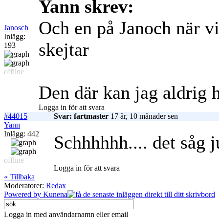
Yann skrev:
Och en på Janoch när vi
Janosch
Inlägg:
skejtar
193
offline
Den där kan jag aldrig h
Logga in för att svara
#44015
Svar: fartmaster
17 år, 10 månader sen
Yann
Inlägg: 442
Schhhhhh.... det såg ju
offline
Logga in för att svara
« Tillbaka
Moderatorer:
Redax
Powered by
Kunena
Logga in med användarnamn eller email