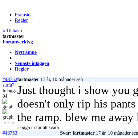
Framsida
Regler
« Tillbaka
fartmaster
Forumverktyg
Nytt ämne
Senaste inläggen
Regler
#43752
fartmaster
17 år, 10 månader sen
surfa7
Just thought i show you g
Inlägg:
84
doesn't only rip his pant
the ramp. blew me away l
offline
Logga in för att svara
#43753
Svar: fartmaster
17 år, 10 månader se