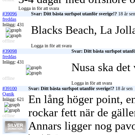
Logga in för att svara
#39096
Svar: Ditt bästa surfspot utanför sverige!?
18 år se
freddas
Inlägg: 431
Blacks Beach, La Jol
offline
Logga in för att svara
#39098
Svar: Ditt bästa surfspot utanf
freddas
Inlägg: 431
Nusa ska det 
offline
Logga in för att svara
#39100
Svar: Ditt bästa surfspot utanför sverige!?
18 år sen
Qanik
En lång höger point, e
Inlägg: 621
rockar fett när de gäll
offline
Annars ligger nog pavon