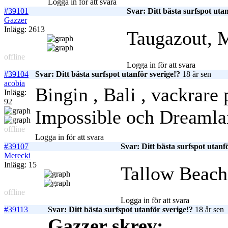
Logga in för att svara
#39101
Svar: Ditt bästa surfspot utan
Gazzer
Inlägg: 2613
Taugazout, 
offline
Logga in för att svara
#39104
Svar: Ditt bästa surfspot utanför sverige!?
18 år sen
acobia
Bingin , Bali , vackrare 
Inlägg:
92
Impossible och Dreaml
offline
Logga in för att svara
#39107
Svar: Ditt bästa surfspot utanf
Merecki
Inlägg: 15
Tallow Beach
offline
Logga in för att svara
#39113
Svar: Ditt bästa surfspot utanför sverige!?
18 år sen
Gazzer skrev: