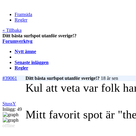
Framsida
Regler
« Tillbaka
Ditt bästa surfspot utanför sverige!?
Forumverktyg
Nytt ämne
Senaste inläggen
Regler
#39061
Ditt bästa surfspot utanför sverige!?
18 år sen
Kul att veta var folk ha
StussY
Inlägg: 49
Mitt favorit spot är "th
offline