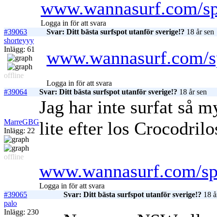
www.wannasurf.com/spo
Logga in för att svara
#39063
Svar: Ditt bästa surfspot utanför sverige!?
18 år sen
shorteyyy
Inlägg: 61
www.wannasurf.com/sp
offline
Logga in för att svara
#39064
Svar: Ditt bästa surfspot utanför sverige!?
18 år sen
Jag har inte surfat så 
MarreGBG
lite efter los Crocodril
Inlägg: 22
offline
www.wannasurf.com/spo
Logga in för att svara
#39065
Svar: Ditt bästa surfspot utanför sverige!?
18 å
palo
Inlägg: 230