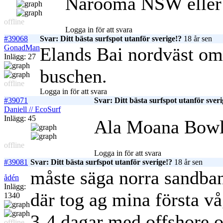
Narooma NSW eller 
offline
Logga in för att svara
#39068
Svar: Ditt bästa surfspot utanför sverige!?
18 år sen
GonadMan
Elands Bai nordväst om 
Inlägg: 27
buschen.
offline
Logga in för att svara
#39071
Svar: Ditt bästa surfspot utanför sveri
Daniell // EcoSurf
Inlägg: 45
Ala Moana Bowls
offline
Logga in för att svara
#39081
Svar: Ditt bästa surfspot utanför sverige!?
18 år sen
måste säga norra sandban
ådén
Inlägg:
där tog ag mina första vå
1340
3-4 dagar med offshore 
offline