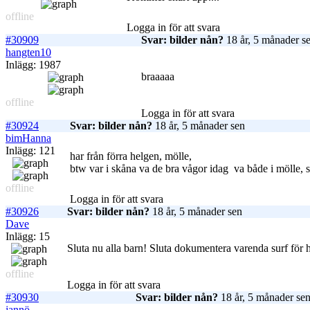
offline
Logga in för att svara
#30909
Svar: bilder nån?
18 år, 5 månader s
hangten10
Inlägg: 1987
braaaaa
offline
Logga in för att svara
#30924
Svar: bilder nån?
18 år, 5 månader sen
bimHanna
Inlägg: 121
har från förra helgen, mölle,
btw var i skåna va de bra vågor idag
va både i mölle, s
offline
Logga in för att svara
#30926
Svar: bilder nån?
18 år, 5 månader sen
Dave
Inlägg: 15
Sluta nu alla barn! Sluta dokumentera varenda surf för h-
offline
Logga in för att svara
#30930
Svar: bilder nån?
18 år, 5 månader se
jannö