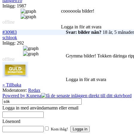
hangten10
Inlägg: 1987
coooooola bilder!
offline
Logga in för att svara
#30983
Svar: bilder nån?
18 år, 5 månader
schlook
Inlägg: 292
Grymma bilder! Tokken däringa rip
offline
Logga in för att svara
« Tillbaka
Moderatorer:
Redax
Powered by
Kunena
Logga in med användarnamn eller email
Lösenord
Kom ihåg!