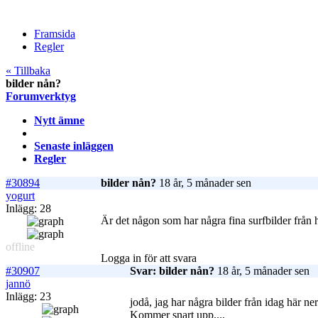
Framsida
Regler
« Tillbaka
bilder nån?
Forumverktyg
Nytt ämne
Senaste inläggen
Regler
#30894
bilder nån?
18 år, 5 månader sen
yogurt
Inlägg: 28
Är det någon som har några fina surfbilder från 
offline
Logga in för att svara
#30907
Svar: bilder nån?
18 år, 5 månader sen
jannö
Inlägg: 23
jodå, jag har några bilder från idag här ner
Kommer snart upp....