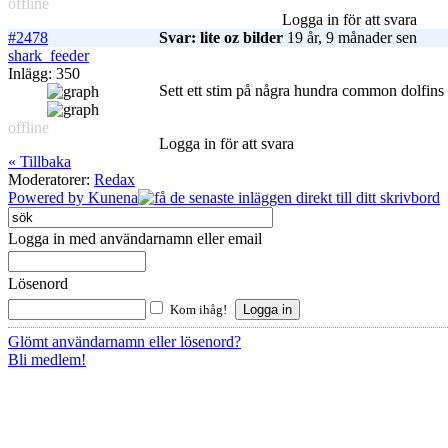
offline
Logga in för att svara
#2478
Svar: lite oz bilder
19 år, 9 månader sen
shark_feeder
Inlägg: 350
Sett ett stim på några hundra common dolfins när
offline
Logga in för att svara
« Tillbaka
Moderatorer:
Redax
Powered by
Kunena
Logga in med användarnamn eller email
Lösenord
Kom ihåg!
Glömt användarnamn eller lösenord?
Bli medlem!