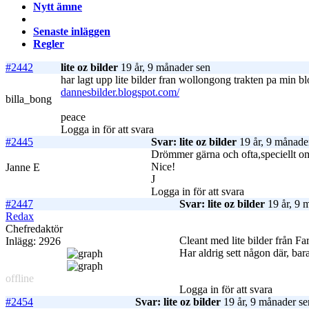
Nytt ämne
Senaste inläggen
Regler
#2442
lite oz bilder
19 år, 9 månader sen
har lagt upp lite bilder fran wollongong trakten pa min bl
dannesbilder.blogspot.com/
billa_bong
peace
Logga in för att svara
#2445
Svar: lite oz bilder
19 år, 9 månade
Drömmer gärna och ofta,speciellt 
Nice!
Janne E
J
Logga in för att svara
#2447
Svar: lite oz bilder
19 år, 9 
Redax
Chefredaktör
Cleant med lite bilder från Fa
Inlägg: 2926
Har aldrig sett någon där, bar
offline
Logga in för att svara
#2454
Svar: lite oz bilder
19 år, 9 månader se