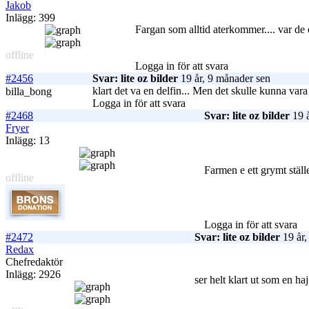
Jakob
Inlägg: 399
Fargan som alltid aterkommer.... var de en
offline
Logga in för att svara
#2456
Svar: lite oz bilder
19 år, 9 månader sen
klart det va en delfin... Men det skulle kunna vara
billa_bong
Logga in för att svara
#2468
Svar: lite oz bilder
19 å
Fryer
Inlägg: 13
Farmen e ett grymt ställe
offline
Logga in för att svara
#2472
Svar: lite oz bilder
19 år,
Redax
Chefredaktör
Inlägg: 2926
ser helt klart ut som en ha