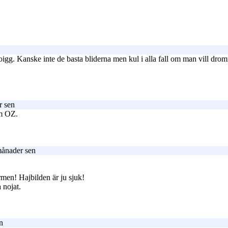
oigg. Kanske inte de basta bliderna men kul i alla fall om man vill dromm
r sen
om OZ.
månader sen
rmen! Hajbilden är ju sjuk!
a nojat.
n