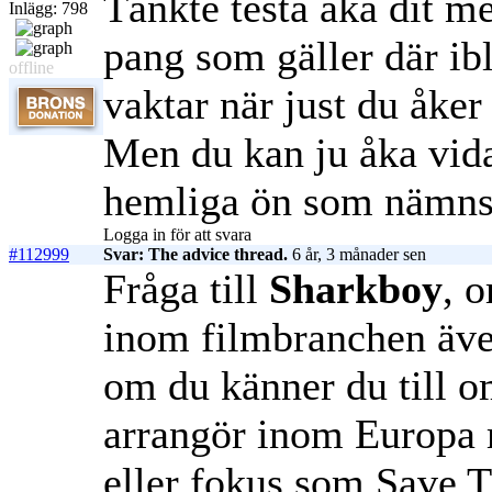
Tänkte testa åka dit m
Inlägg: 798
pang som gäller där ib
offline
vaktar när just du åker
Men du kan ju åka vida
hemliga ön som nämns
Logga in för att svara
#112999
Svar: The advice thread.
6 år, 3 månader sen
Fråga till
Sharkboy
, o
inom filmbranchen äve
om du känner du till o
arrangör inom Europa 
eller fokus som Save 