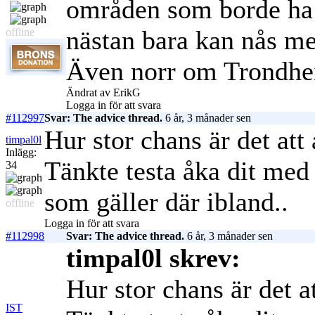
områden som borde ha 
nästan bara kan nås me
offline
Även norr om Trondhe
Ändrat av ErikG
Logga in för att svara
#112997
Svar: The advice thread.
6 år, 3 månader sen
Hur stor chans är det att
timpal0l
Inlägg:
Tänkte testa åka dit med
34
som gäller där ibland..
offline
Logga in för att svara
#112998
Svar: The advice thread.
6 år, 3 månader sen
timpal0l skrev:
Hur stor chans är det a
IST