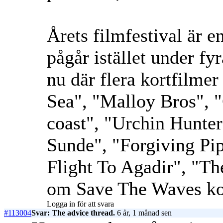
Årets filmfestival är 
pågår istället under fy
nu där flera kortfilm
Sea", "Malloy Bros", 
coast", "Urchin Hunte
Sunde", "Forgiving Pip
Flight To Agadir", "Th
om Save The Waves k
Logga in för att svara
#113004
Svar: The advice thread.
6 år, 1 månad sen