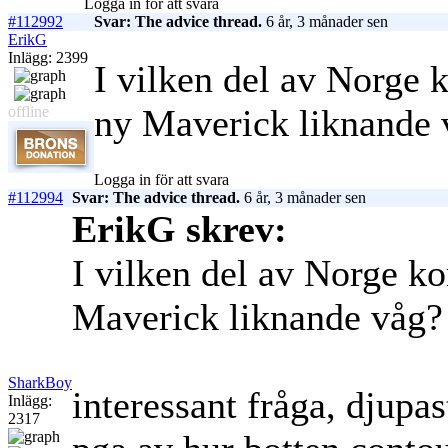
Logga in för att svara
#112992
Svar: The advice thread.
6 år, 3 månader sen
ErikG
Inlägg: 2399
I vilken del av Norge 
ny Maverick liknande 
offline
Logga in för att svara
#112994
Svar: The advice thread.
6 år, 3 månader sen
ErikG skrev:
I vilken del av Norge k
Maverick liknande våg?
SharkBoy
interessant fråga, djupa
Inlägg:
2317