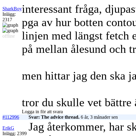
interessant fråga, djupa
SharkBoy
Inlägg:
pga av hur botten contour
2317
linjen med längst fetch e
offline
på mellan ålesund och 
men hittar jag den ska j
tror du skulle vet bättre
Logga in för att svara
#112996
Svar: The advice thread.
6 år, 3 månader sen
Jag återkommer, har sk
ErikG
Inlägg: 2399