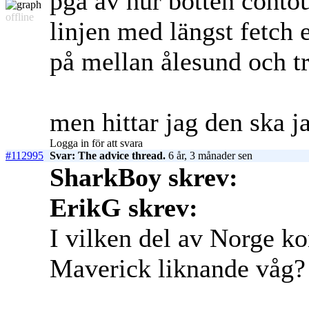
pga av hur botten contour
offline
linjen med längst fetch e
på mellan ålesund och 
men hittar jag den ska j
Logga in för att svara
#112995
Svar: The advice thread.
6 år, 3 månader sen
SharkBoy skrev:
ErikG skrev:
I vilken del av Norge k
Maverick liknande våg?