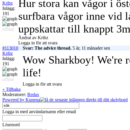
Hur stora kan vågor i öst
Kribz
Inlägg:
surfbara vågor inne vid l
191
uppskattar till knappt 3m
offline
Ändrat av Kribz
Logga in för att svara
#113010
Svar: The advice thread.
5 år, 11 månader sen
Kribz
Wow Sharkboy! We're rea
Inlägg:
191
life!
offline
Logga in för att svara
« Tillbaka
Moderatorer:
Redax
Powered by
Kunena
Logga in med användarnamn eller email
Lösenord