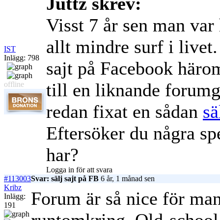
Juttz skrev:
Visst 7 år sen man var 
allt mindre surf i livet
IST
Inlägg: 798
sajt på Facebook härom
till en liknande forum
offline
redan fixat en sådan
sä
Eftersöker du några sp
har?
Logga in för att svara
#113003
Svar: sälj sajt på FB
6 år, 1 månad sen
Kribz
Forum är så nice för man 
Inlägg:
191