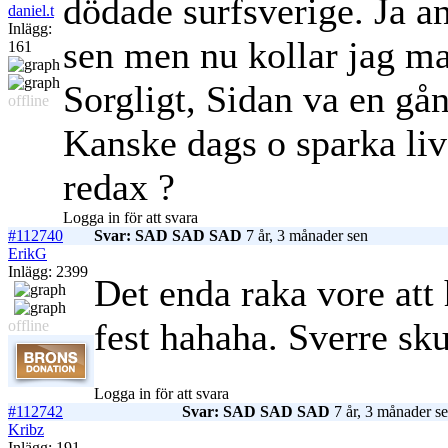
dödade surfsverige. Ja an
daniel.t
Inlägg:
sen men nu kollar jag m
161
Sorgligt, Sidan va en gån
offline
Kanske dags o sparka liv
redax ?
Logga in för att svara
#112740
Svar: SAD SAD SAD
7 år, 3 månader sen
ErikG
Inlägg: 2399
Det enda raka vore att
fest hahaha. Sverre s
offline
Logga in för att svara
#112742
Svar: SAD SAD SAD
7 år, 3 månader s
Kribz
Inlägg: 191