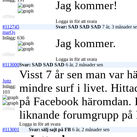
Jag kommer!
offline
Logga in för att svara
#112745
Svar: SAD SAD SAD
7 år, 3 månader s
marQs
Inlägg: 636
Jag kommer.
offline
Logga in för att svara
#113000
Svar: SAD SAD SAD
6 år, 2 månader sen
Visst 7 år sen man var här
Juttz
mindre surf i livet. Hitt
Inlägg:
103
på Facebook häromdan. Ing
offline
liknande forumgrupp på
Logga in för att svara
#113001
Svar: sälj sajt på FB
6 år, 2 månader sen