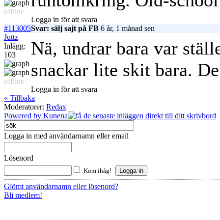
runtomkring. Old-school 
offline
Logga in för att svara
#113005
Svar: sälj sajt på FB
6 år, 1 månad sen
Juttz
Nä, undrar bara var stäl
Inlägg:
103
snackar lite skit bara. De
offline
Logga in för att svara
« Tillbaka
Moderatorer:
Redax
Powered by
Kunena
Logga in med användarnamn eller email
Lösenord
Kom ihåg!
Glömt användarnamn eller lösenord?
Bli medlem!