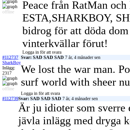
Peace från RatMan oc
offline
ESTA,SHARKBOY, SHEE
bidrog för att döda dom
vinterkvällar förut!
Logga in för att svara
#112737
Svar: SAD SAD SAD
7 år, 4 månader sen
SharkBoy
We lost the war man. Po
Inlägg:
2317
surf world with sheer n
offline
Logga in för att svara
#112739
Svar: SAD SAD SAD
7 år, 4 månader sen
Är ju idioter som sverr
jävla inlägg med dryga 