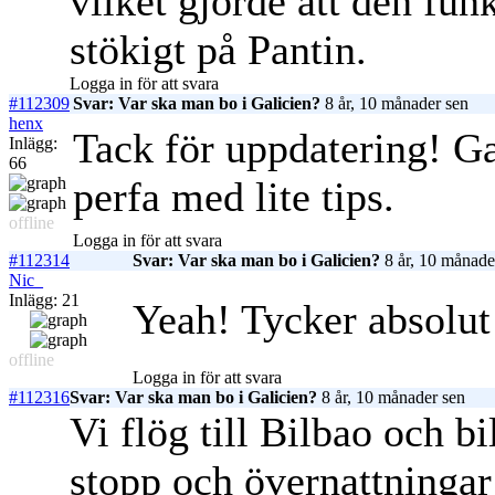
vilket gjorde att den fun
stökigt på Pantin.
Logga in för att svara
#112309
Svar: Var ska man bo i Galicien?
8 år, 10 månader sen
henx
Tack för uppdatering! Gal
Inlägg:
66
perfa med lite tips.
offline
Logga in för att svara
#112314
Svar: Var ska man bo i Galicien?
8 år, 10 månade
Nic_
Inlägg: 21
Yeah! Tycker absolut 
offline
Logga in för att svara
#112316
Svar: Var ska man bo i Galicien?
8 år, 10 månader sen
Vi flög till Bilbao och b
stopp och övernattningar