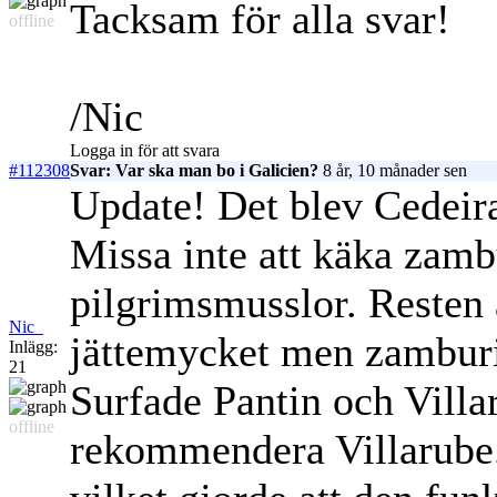
Tacksam för alla svar!
offline
/Nic
Logga in för att svara
#112308
Svar: Var ska man bo i Galicien?
8 år, 10 månader sen
Update! Det blev Cedeira
Missa inte att käka zam
pilgrimsmusslor. Resten
Nic_
jättemycket men zamburi
Inlägg:
21
Surfade Pantin och Villa
offline
rekommendera Villarube.