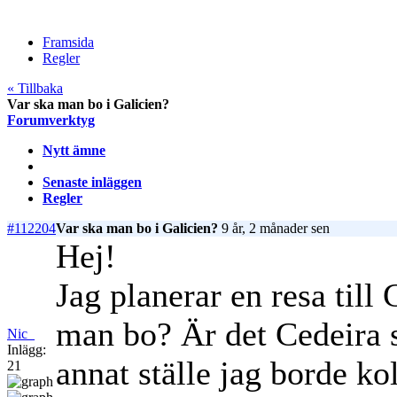
Framsida
Regler
« Tillbaka
Var ska man bo i Galicien?
Forumverktyg
Nytt ämne
Senaste inläggen
Regler
#112204
Var ska man bo i Galicien?
9 år, 2 månader sen
Hej!
Jag planerar en resa till
man bo? Är det Cedeira s
Nic_
Inlägg:
annat ställe jag borde ko
21