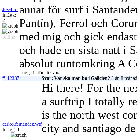
annat för surf i Santande
JosefinJ
Inlägg:
Pantín), Ferrol och Cor
2
med mig och gick endast 
offline
och hade en sista natt i 
absolut runtomkring A C
Logga in för att svara
#112337
Svar: Var ska man bo i Galicien?
8 år, 8 månad
Hi there! For the ne
a surftrip I totall
is the north west co
carlos.fernandez.wtf
city and santiago de
Inlägg: 1