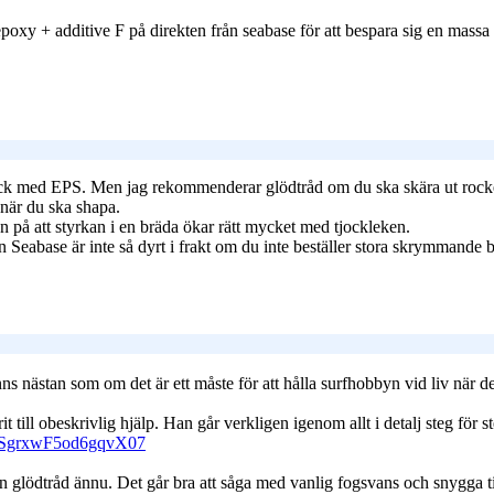
epoxy + additive F på direkten från seabase för att bespara sig en mas
k med EPS. Men jag rekommenderar glödtråd om du ska skära ut rocker/f
 när du ska shapa.
n på att styrkan i en bräda ökar rätt mycket med tjockleken.
 Seabase är inte så dyrt i frakt om du inte beställer stora skrymmande 
 nästan som om det är ett måste för att hålla surfhobbyn vid liv när det 
ll obeskrivlig hjälp. Han går verkligen igenom allt i detalj steg för ste
SgrxwF5od6gqvX07
 glödtråd ännu. Det går bra att såga med vanlig fogsvans och snygga til