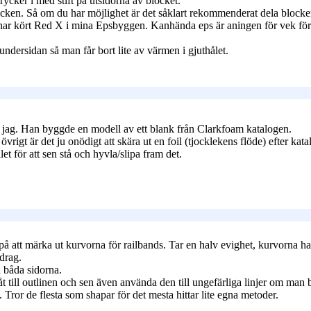
ycker i med stift på utsidorna av blocket.
locken. Så om du har möjlighet är det såklart rekommenderat dela block
 Jag har kört Red X i mina Epsbyggen. Kanhända eps är aningen för vek fö
ndersidan så man får bort lite av värmen i gjuthålet.
r jag. Han byggde en modell av ett blank från Clarkfoam katalogen.
vrigt är det ju onödigt att skära ut en foil (tjocklekens flöde) efter ka
et för att sen stå och hyvla/slipa fram det.
r på att märka ut kurvorna för railbands. Tar en halv evighet, kurvorna ha
drag.
 båda sidorna.
t till outlinen och sen även använda den till ungefärliga linjer om man be
 Tror de flesta som shapar för det mesta hittar lite egna metoder.