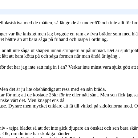
llplastskiva med de måtten, så länge de är under 6'0 och inte allt för b
stringer var lite knixigt men jag byggde en ram av fyra brädor som med 
t bättre än att bara såga på frihand och raspa i ordning.
er, är att inte såga ut shapen innan stringern är pålimmad. Det är sjukt j
lätt att bara kötta på och såga formen när man ändå är igång
.
et har jag inte satt mig in i än? Verkar inte minst vara sjukt gött att sl
 Men det är ju lite obehändigt att resa med en sån bräda.
Har för mig att de kostade 25kr för tre eller nått sånt. Men sen fick jag s
kanske värt det. Men knappt ens då.
base. Dyrare men mycket enklare att få till vinkel på sidofenorna med. 
v - tejpa bladet så att det inte gick djupare än önskat och sen bara skär
a. Ok, om du inte har skakiga händer.