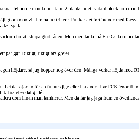
knar fel borde man kunna få ut 2 blanks ur ett sådant block, om man k
möjligt om man vill limma in stringer. Funkar det fortfarande med fogsva
cket spill.
surform för att slippa glödtråden. Men med tanke på ErikGs kommentar 
 par ggr. Riktigt, riktigt bra grejer
någon höjdare, så jag hoppar nog över den
Många verkar nöjda med RR e
 betala skjortan för en futures jigg eller liknande. Har FCS fenor till
t. Bra eller dålig idé?
allera dom innan man laminerar. Men då får jag jaga fram en överhandsf