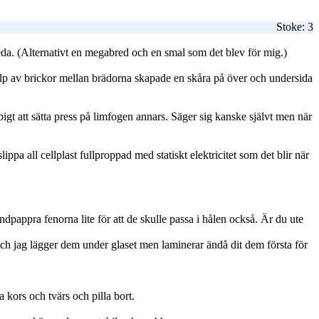
Stoke: 3
reda. (Alternativt en megabred och en smal som det blev för mig.)
hjälp av brickor mellan brädorna skapade en skåra på över och undersida
obbigt att sätta press på limfogen annars. Säger sig kanske självt men när
ippa all cellplast fullproppad med statiskt elektricitet som det blir när
andpappra fenorna lite för att de skulle passa i hålen också. Är du ute
Och jag lägger dem under glaset men laminerar ändå dit dem första för
a kors och tvärs och pilla bort.