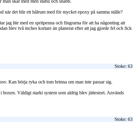
 hur man skär med men stabil och snabb.
stod när det blir ett hålrum med för mycket epoxy på samma ställe?
r jag lite med en spritpenna och fingrarna för att ha någonting att
ädan blev två inches kortare än planerat efter att jag gjorde fel och fick
Stoke: 63
 osv. Kan börja ryka och tom brinna om man inte passar sig.
 boxen. Väldigt starkt system som aldrig blev jättestort. Används
Stoke: 63