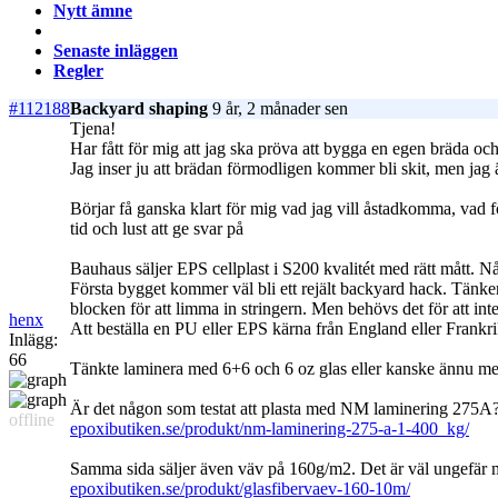
Nytt ämne
Senaste inläggen
Regler
#112188
Backyard shaping
9 år, 2 månader sen
Tjena!
Har fått för mig att jag ska pröva att bygga en egen bräda o
Jag inser ju att brädan förmodligen kommer bli skit, men jag ä
Börjar få ganska klart för mig vad jag vill åstadkomma, vad 
tid och lust att ge svar på
Bauhaus säljer EPS cellplast i S200 kvalitét med rätt mått.
Första bygget kommer väl bli ett rejält backyard hack. Tänke
blocken för att limma in stringern. Men behövs det för att int
henx
Att beställa en PU eller EPS kärna från England eller Frankr
Inlägg:
66
Tänkte laminera med 6+6 och 6 oz glas eller kanske ännu mer
Är det någon som testat att plasta med NM laminering 275A
offline
epoxibutiken.se/produkt/nm-laminering-275-a-1-400_kg/
Samma sida säljer även väv på 160g/m2. Det är väl ungefär 
epoxibutiken.se/produkt/glasfibervaev-160-10m/