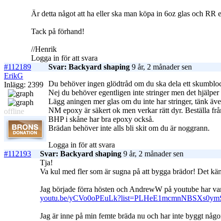
Är detta något att ha eller ska man köpa in 6oz glas och RR 
Tack på förhand!
//Henrik
Logga in för att svara
#112189
Svar: Backyard shaping
9 år, 2 månader sen
ErikG
Du behöver ingen glödtråd om du ska dela ett skumbloc
Inlägg: 2399
Nej du behöver egentligen inte stringer men det hjälper
Lägg aningen mer glas om du inte har stringer, tänk äve
NM epoxy är säkert ok men verkar rätt dyr. Beställa från
offline
BHP i skåne har bra epoxy också.
Brädan behöver inte alls bli skit om du är noggrann.
Logga in för att svara
#112193
Svar: Backyard shaping
9 år, 2 månader sen
Tja!
Va kul med fler som är sugna på att bygga brädor! Det känns
Jag började förra hösten och AndrewW på youtube har varit ti
youtu.be/yCVo0oPEuLk?list=PLHeE1mcmnNBSXs0ym
Jag är inne på min femte bräda nu och har inte byggt någon