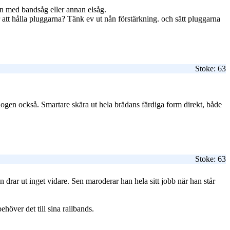
en med bandsåg eller annan elsåg.
r att hålla pluggarna? Tänk ev ut nån förstärkning. och sätt pluggarna
Stoke: 63
talogen också. Smartare skära ut hela brädans färdiga form direkt, både
Stoke: 63
n drar ut inget vidare. Sen maroderar han hela sitt jobb när han står
höver det till sina railbands.