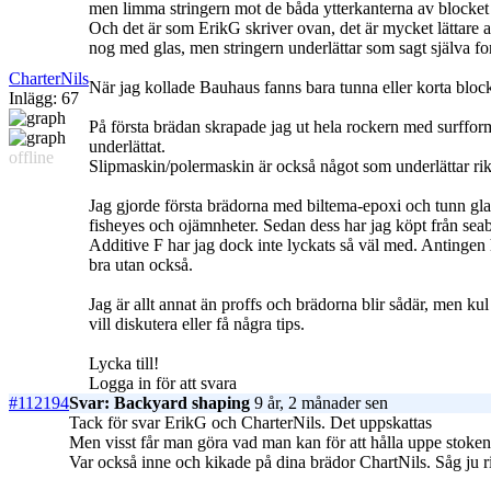
men limma stringern mot de båda ytterkanterna av blocket
Och det är som ErikG skriver ovan, det är mycket lättare at
nog med glas, men stringern underlättar som sagt själva f
CharterNils
När jag kollade Bauhaus fanns bara tunna eller korta bloc
Inlägg: 67
På första brädan skrapade jag ut hela rockern med surfform
underlättat.
offline
Slipmaskin/polermaskin är också något som underlättar riktig
Jag gjorde första brädorna med biltema-epoxi och tunn gla
fisheyes och ojämnheter. Sedan dess har jag köpt från seab
Additive F har jag dock inte lyckats så väl med. Antingen h
bra utan också.
Jag är allt annat än proffs och brädorna blir sådär, men 
vill diskutera eller få några tips.
Lycka till!
Logga in för att svara
#112194
Svar: Backyard shaping
9 år, 2 månader sen
Tack för svar ErikG och CharterNils. Det uppskattas
Men visst får man göra vad man kan för att hålla uppe stoken 
Var också inne och kikade på dina brädor ChartNils. Såg ju ri