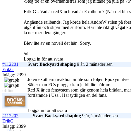
-Steg tre är en överhandsfräs som jag hittade på jula på 7
Erik G - Vad är redX och vad är Exotherm? (När det blir så
Angående railbands. Jag körde hela AndreW stilen på första
utgå ifrån och slipar med surform. Har inte riktigt vågat kör
ta ner mer flera gånger.
Blev lite av en novell det här.. Sorry.
/nils
Logga in för att svara
#112201
Svar: Backyard shaping
9 år, 2 månader sen
ErikG
Inlägg: 2399
Jo en exotherm reaktion är lite som följer. Epoxyn utve
Sätter man FCs pluggar kan ju bli lite hålrum.
Red X är ett fensystem som går genom hela brädan, man s
offline
fortfarande i Usa . Har tydligen en del fans.
Logga in för att svara
#112202
Svar: Backyard shaping
9 år, 2 månader sen
ErikG
Inlägg: 2399