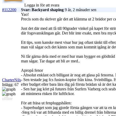
Logga in för att svara
#112200
Svar: Backyard shaping
9 år, 2 månader sen
Yao!
Precis som du skriver går det att klämma ut 2 brädor per ce
Just det där med att få till 90grader vinkel på kapet för 
där fogsvansklingan går. Det blir inte exakt, men bra mycke
Ett tips, som kanske mest visar hur jag oftast tänkt till eft
man väl sågar och det känns som man kommit igång är det 
Ni får gärna dela med er med hur man bygger en glödtråd för d
man sågar. Tar dagar att bli av med..
Apropå fenor
- Absolut enklast och billigast är nog att glasa på fenorna.
- Sen testade jag fcs fusion-kopior från kina. Svinbilliga. 
CharterNils
efter budget eller bara lära dig på första brädan så är det 
Inlägg: 67
- Sen har jag kört på futures från Surfers Varberg och sea
att minimera risken för luftfickor.
offline
För att fräsa ut fenpluggshålen:
- Superbudget som jag gjorde första gången var att ta en kni
-Steg två var att frihanda med en billig dremel från biltem