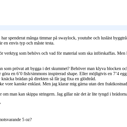
ch har spenderat många timmar på swaylock, youtube och lusläst byggtrå
r en envis typ och måste testa.
för verktyg som behövs och vad för material som ska införskaffas. Men 
 Nån som prövat att bygga i det skummet? Behöver man klyva blocken och
r göra en 6’0 fish/simmons inspirerad shape. Eller möjligtvis en 7’4 eg
e knäcka brädan på direkten så får jag fixa en glödtråd.
ike vore kanske enklast. Men jag klarar mig gärna utan den fraktkostn
 om man kan skippa stringern. Jag gillar när det är lite tyngd i brädo
?
motsvarande 5 oz?