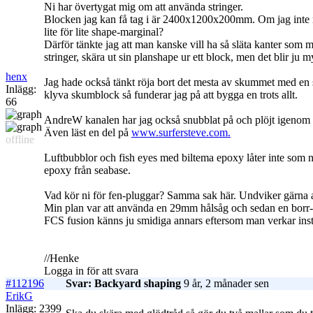
Ni har övertygat mig om att använda stringer.
Blocken jag kan få tag i är 2400x1200x200mm. Om jag inte rä
lite för lite shape-marginal?
Därför tänkte jag att man kanske vill ha så släta kanter som 
stringer, skära ut sin planshape ur ett block, men det blir ju my
henx
Jag hade också tänkt röja bort det mesta av skummet med en 
Inlägg:
klyva skumblock så funderar jag på att bygga en trots allt.
66
AndreW kanalen har jag också snubblat på och plöjt igenom ett
Även läst en del på
www.surfersteve.com.
offline
Luftbubblor och fish eyes med biltema epoxy låter inte som 
epoxy från seabase.
Vad kör ni för fen-pluggar? Samma sak här. Undviker gärna att
Min plan var att använda en 29mm hålsåg och sedan en borr-bi
FCS fusion känns ju smidiga annars eftersom man verkar inst
//Henke
Logga in för att svara
#112196
Svar: Backyard shaping
9 år, 2 månader sen
ErikG
Inlägg: 2399