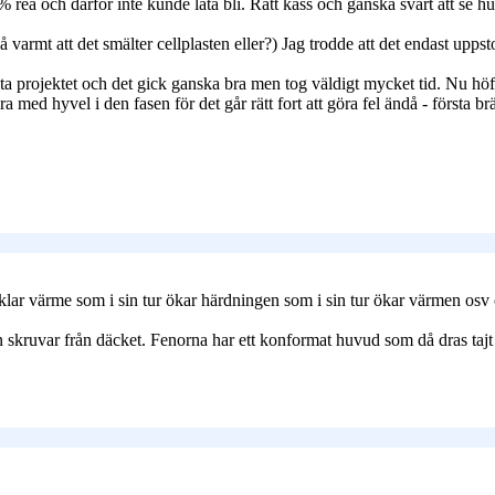
5% rea och därför inte kunde låta bli. Rätt kass och ganska svårt att se
 varmt att det smälter cellplasten eller?) Jag trodde att det endast upp
 projektet och det gick ganska bra men tog väldigt mycket tid. Nu höfta
a med hyvel i den fasen för det går rätt fort att göra fel ändå - första br
cklar värme som i sin tur ökar härdningen som i sin tur ökar värmen osv
kruvar från däcket. Fenorna har ett konformat huvud som då dras tajt i