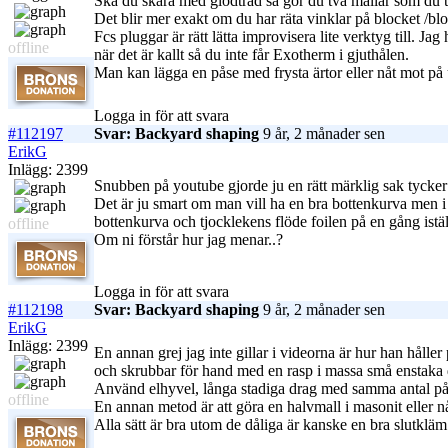
Ska du skära med glödtråd så gör du två mallar som du tr
Det blir mer exakt om du har räta vinklar på blocket /b
Fcs pluggar är rätt lätta improvisera lite verktyg till.
offline
när det är kallt så du inte får Exotherm i gjuthålen.
Man kan lägga en påse med frysta ärtor eller nåt mot på u
Logga in för att svara
#112197
Svar: Backyard shaping
9 år, 2 månader sen
ErikG
Inlägg: 2399
Snubben på youtube gjorde ju en rätt märklig sak tycke
Det är ju smart om man vill ha en bra bottenkurva men i ö
bottenkurva och tjocklekens flöde foilen på en gång iställ
offline
Om ni förstår hur jag menar..?
Logga in för att svara
#112198
Svar: Backyard shaping
9 år, 2 månader sen
ErikG
Inlägg: 2399
En annan grej jag inte gillar i videorna är hur han hålle
och skrubbar för hand med en rasp i massa små enstaka 
Använd elhyvel, långa stadiga drag med samma antal på
offline
En annan metod är att göra en halvmall i masonit eller nå
Alla sätt är bra utom de dåliga är kanske en bra slutkläm.