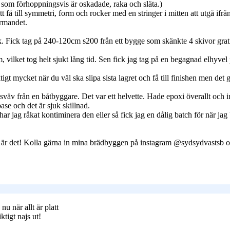
 som förhoppningsvis är oskadade, raka och släta.)
t få till symmetri, form och rocker med en stringer i mitten att utgå ifrå
ormandet.
k. Fick tag på 240-120cm s200 från ett bygge som skänkte 4 skivor gra
, vilket tog helt sjukt lång tid. Sen fick jag tag på en begagnad elhyve
t mycket när du väl ska slipa sista lagret och få till finishen men det g
sväv från en båtbyggare. Det var ett helvette. Hade epoxi överallt och 
ase och det är sjuk skillnad.
ar jag råkat kontiminera den eller så fick jag en dålig batch för när jag 
kul är det! Kolla gärna in mina brädbyggen på instagram @sydsydvastsb 
nu när allt är platt
ktigt najs ut!