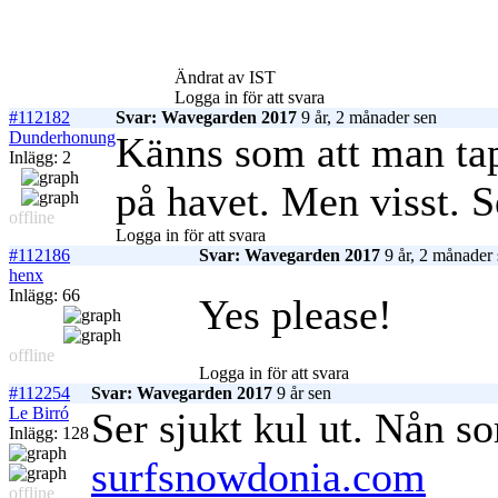
Ändrat av IST
Logga in för att svara
#112182
Svar: Wavegarden 2017
9 år, 2 månader sen
Dunderhonung
Känns som att man tapp
Inlägg: 2
på havet. Men visst. S
offline
Logga in för att svara
#112186
Svar: Wavegarden 2017
9 år, 2 månader
henx
Inlägg: 66
Yes please!
offline
Logga in för att svara
#112254
Svar: Wavegarden 2017
9 år sen
Le Birró
Ser sjukt kul ut. Nån s
Inlägg: 128
surfsnowdonia.com
offline