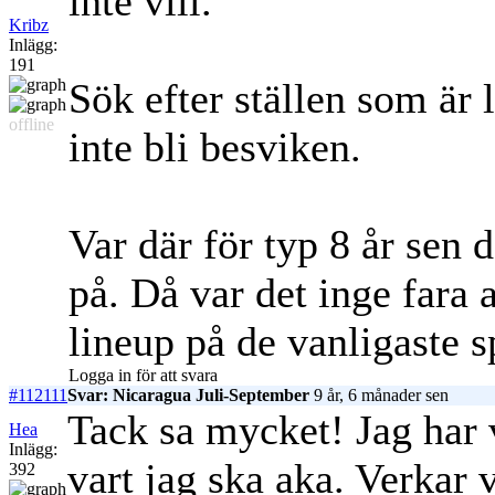
inte vill.
Kribz
Inlägg:
191
Sök efter ställen som är
offline
inte bli besviken.
Var där för typ 8 år sen 
på. Då var det inge fara a
lineup på de vanligaste s
Logga in för att svara
#112111
Svar: Nicaragua Juli-September
9 år, 6 månader sen
Tack sa mycket! Jag har 
Hea
Inlägg:
vart jag ska aka. Verkar
392