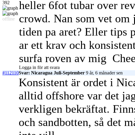
heller 6fot tubar over re
392
crowd. Nan som vet om ja
offline
tiden pa aret? Eller tips
ar ett krav och konsisten
surfa roven av mig
Chee
Logga in för att svara
#112110
Svar: Nicaragua Juli-September
9 år, 6 månader sen
Konsistent är ordet i Ni
alltid offshore var det ja
verkligen bekräftat. Fin
och sandbotten, så det må