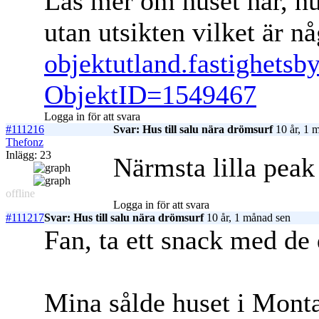
Läs mer om huset här, hu
utan utsikten vilket är n
objektutland.fastighetsb
ObjektID=1549467
Logga in för att svara
#111216
Svar: Hus till salu nära drömsurf
10 år, 1 
Thefonz
Inlägg: 23
Närmsta lilla pea
offline
Logga in för att svara
#111217
Svar: Hus till salu nära drömsurf
10 år, 1 månad sen
Fan, ta ett snack med de
Mina sålde huset i Mont