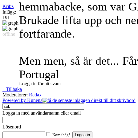
hemmabacke, som var GR
Kribz
Inlägg:
Brukade lifta upp och ne
191
fortfarande.
offline
Men men, så är det... Får 
Portugal
Logga in för att svara
« Tillbaka
Moderatorer:
Redax
Powered by
Kunena
Logga in med användarnamn eller email
Lösenord
Kom ihåg!