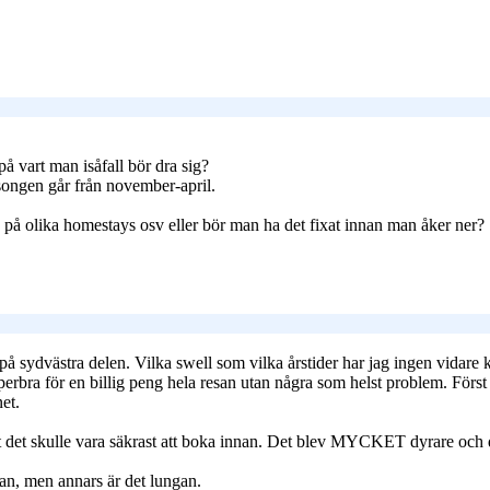
å vart man isåfall bör dra sig?
äsongen går från november-april.
 in på olika homestays osv eller bör man ha det fixat innan man åker ner?
på sydvästra delen. Vilka swell som vilka årstider har jag ingen vidare 
perbra för en billig peng hela resan utan några som helst problem. För
et.
tt det skulle vara säkrast att boka innan. Det blev MYCKET dyrare och
an, men annars är det lungan.