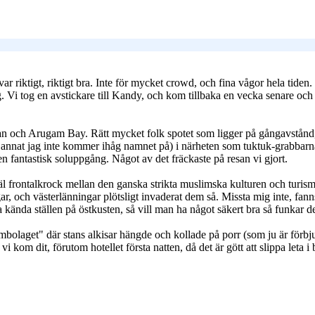
r riktigt, riktigt bra. Inte för mycket crowd, och fina vågor hela tide
g. Vi tog en avstickare till Kandy, och kom tillbaka en vecka senare och
idan och Arugam Bay. Rätt mycket folk spotet som ligger på gångavstånd,
t annat jag inte kommer ihåg namnet på) i närheten som tuktuk-grabbarna 
n fantastisk soluppgång. Något av det fräckaste på resan vi gjort.
l frontalkrock mellan den ganska strikta muslimska kulturen och turismen
ar, och västerlänningar plötsligt invaderat dem så. Missta mig inte, fanns
 kända ställen på östkusten, så vill man ha något säkert bra så funkar de
mbolaget" där stans alkisar hängde och kollade på porr (som ju är förb
i kom dit, förutom hotellet första natten, då det är gött att slippa leta i 