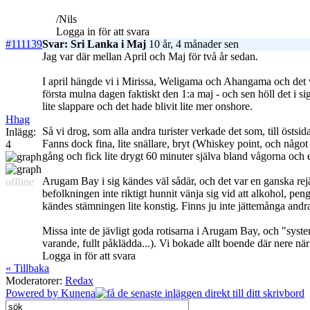
/Nils
Logga in för att svara
#111139
Svar: Sri Lanka i Maj
10 år, 4 månader sen
Jag var där mellan April och Maj för två år sedan.
I april hängde vi i Mirissa, Weligama och Ahangama och det va
första mulna dagen faktiskt den 1:a maj - och sen höll det i si
lite slappare och det hade blivit lite mer onshore.
Hhag
Så vi drog, som alla andra turister verkade det som, till östs
Inlägg:
Fanns dock fina, lite snällare, bryt (Whiskey point, och någo
4
gång och fick lite drygt 60 minuter själva bland vågorna och e
Arugam Bay i sig kändes väl sådär, och det var en ganska rejä
offline
befolkningen inte riktigt hunnit vänja sig vid att alkohol, peng
kändes stämningen lite konstig. Finns ju inte jättemånga andra
Missa inte de jävligt goda rotisarna i Arugam Bay, och "syste
varande, fullt påklädda...). Vi bokade allt boende där nere när v
Logga in för att svara
« Tillbaka
Moderatorer:
Redax
Powered by
Kunena