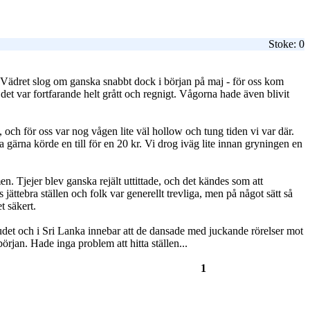
Stoke: 0
n. Vädret slog om ganska snabbt dock i början på maj - för oss kom
 det var fortfarande helt grått och regnigt. Vågorna hade även blivit
 och för oss var nog vågen lite väl hollow och tung tiden vi var där.
gärna körde en till för en 20 kr. Vi drog iväg lite innan gryningen en
. Tjejer blev ganska rejält uttittade, och det kändes som att
 jättebra ställen och folk var generellt trevliga, men på något sätt så
t säkert.
judet och i Sri Lanka innebar att de dansade med juckande rörelser mot
början. Hade inga problem att hitta ställen...
1