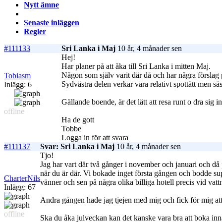
Nytt ämne
Senaste inläggen
Regler
#111133
Sri Lanka i Maj
10 år, 4 månader sen
Hej!
Har planer på att åka till Sri Lanka i mitten Maj.
Någon som själv varit där då och har några förslag p
Tobiasm
Sydvästra delen verkar vara relativt spottätt men s
Inlägg: 6
Gällande boende, är det lätt att resa runt o dra sig
offline
Ha de gott
Tobbe
Logga in för att svara
#111137
Svar: Sri Lanka i Maj
10 år, 4 månader sen
Tjo!
Jag har vart där två gånger i november och januari och då 
när du är där. Vi bokade inget första gången och bodde su
CharterNils
vänner och sen på några olika billiga hotell precis vid vattn
Inlägg: 67
Andra gången hade jag tjejen med mig och fick för mig a
offline
Ska du åka julveckan kan det kanske vara bra att boka inn