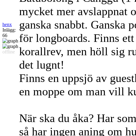
mycket mer avslappnat o
ganska snabbt. Ganska po
henx
Inlägg:
för longboards. Finns ett
66
korallrev, men höll sig r
offline
det lugnt!
Finns en uppsjö av guest
en moppe om man vill kun
När ska du åka? Har som
så har ingen aning om hur