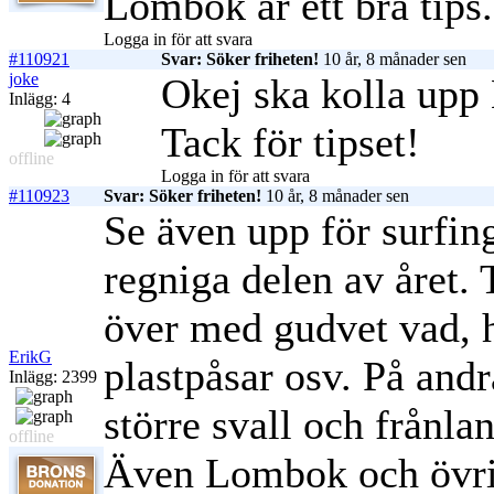
Lombok är ett bra tips.
Logga in för att svara
#110921
Svar: Söker friheten!
10 år, 8 månader sen
joke
Okej ska kolla up
Inlägg: 4
Tack för tipset!
offline
Logga in för att svara
#110923
Svar: Söker friheten!
10 år, 8 månader sen
Se även upp för surfing 
regniga delen av året. 
över med gudvet vad, he
ErikG
plastpåsar osv. På andr
Inlägg: 2399
större svall och frånla
offline
Även Lombok och övriga