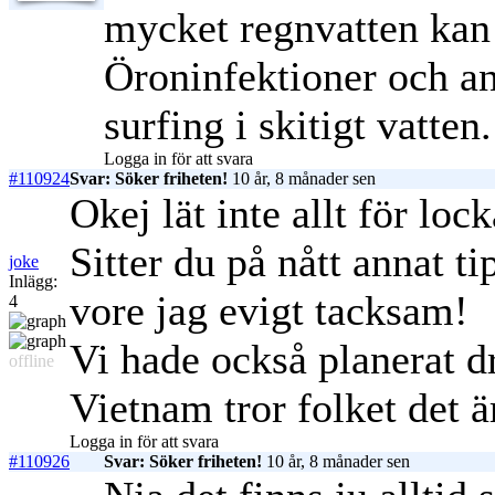
mycket regnvatten kan a
Öroninfektioner och an
surfing i skitigt vatten.
Logga in för att svara
#110924
Svar: Söker friheten!
10 år, 8 månader sen
Okej lät inte allt för lock
Sitter du på nått annat ti
joke
Inlägg:
vore jag evigt tacksam!
4
Vi hade också planerat dra
offline
Vietnam tror folket det ä
Logga in för att svara
#110926
Svar: Söker friheten!
10 år, 8 månader sen