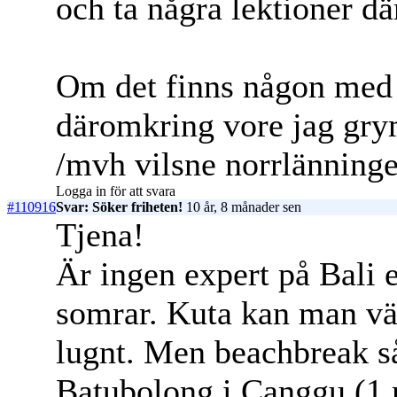
och ta några lektioner d
Om det finns någon med b
däromkring vore jag gry
/mvh vilsne norrlänning
Logga in för att svara
#110916
Svar: Söker friheten!
10 år, 8 månader sen
Tjena!
Är ingen expert på Bali e
somrar. Kuta kan man vä
lugnt. Men beachbreak så 
Batubolong i Canggu (1 m