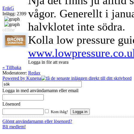
Nja det finns ju alltid
ErikG
vågor. Generellt i janua
Inlägg: 2399
halvklotet inte södra.
offline
Kolla low pressure gu
www.lowpressure.co.uk
Logga in för att svara
« Tillbaka
Moderatorer:
Redax
Powered by
Kunena
Logga in med användarnamn eller email
Lösenord
Kom ihåg!
Glömt användarnamn eller lösenord?
Bli medlem!