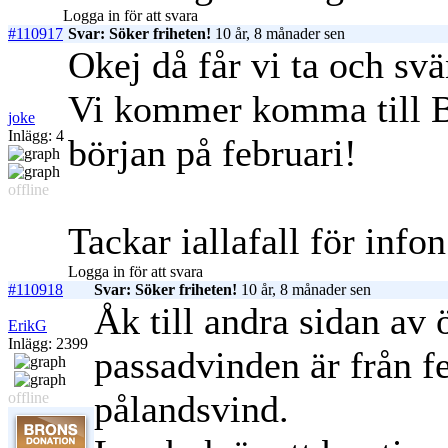
Logga in för att svara
#110917
Svar: Söker friheten!
10 år, 8 månader sen
Okej då får vi ta och sv
Vi kommer komma till Bali
joke
Inlägg: 4
början på februari!
offline
Tackar iallafall för info
Logga in för att svara
#110918
Svar: Söker friheten!
10 år, 8 månader sen
Åk till andra sidan av 
ErikG
Inlägg: 2399
passadvinden är från f
pålandsvind.
offline