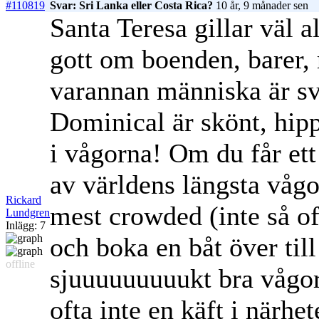
#110819
Svar: Sri Lanka eller Costa Rica?
10 år, 9 månader sen
Santa Teresa gillar väl 
gott om boenden, barer, 
varannan människa är s
Dominical är skönt, hipp
i vågorna! Om du får ett 
av världens längsta vågo
Rickard
mest crowded (inte så of
Lundgren
Inlägg: 7
och boka en båt över til
offline
sjuuuuuuuuukt bra vågor 
ofta inte en käft i närhet