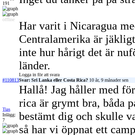
191
offline
Har varit i Nicaragua med
Centralamerika är jäkligt
inte hur hårigt det är nu
länder.
Logga in för att svara
#110813
Svar: Sri Lanka eller Costa Rica?
10 år, 9 månader sen
Hallå! Jag håller med fö
rica är grymt bra, båda p
Tias
bestämt dig och skulle v
Inlägg:
7
så har vi öppnat ett camp