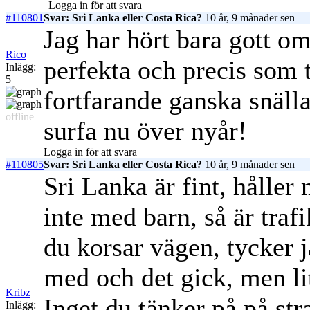
Logga in för att svara
#110801
Svar: Sri Lanka eller Costa Rica?
10 år, 9 månader sen
Jag har hört bara gott o
Rico
perfekta och precis som 
Inlägg:
5
fortfarande ganska snälla
offline
surfa nu över nyår!
Logga in för att svara
#110805
Svar: Sri Lanka eller Costa Rica?
10 år, 9 månader sen
Sri Lanka är fint, hålle
inte med barn, så är traf
du korsar vägen, tycker j
med och det gick, men li
Kribz
Inget du tänker på på str
Inlägg: