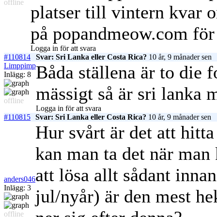
offline
platser till vintern kvar 
på popandmeow.com för 
Logga in för att svara
#110814
Svar: Sri Lanka eller Costa Rica?
10 år, 9 månader sen
Limppimp
Båda ställena är to die f
Inlägg: 8
mässigt så är sri lanka 
offline
Logga in för att svara
#110815
Svar: Sri Lanka eller Costa Rica?
10 år, 9 månader sen
Hur svårt är det att hitt
kan man ta det när man k
att lösa allt sådant inn
anders046
Inlägg: 3
jul/nyår) är den mest he
offline