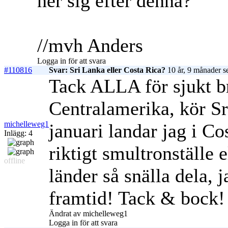
ner sig efter denna?
//mvh Anders
Logga in för att svara
#110816
Svar: Sri Lanka eller Costa Rica?
10 år, 9 månader s
Tack ALLA för sjukt bra
Centralamerika, kör Sr
michelleweg1
januari landar jag i C
Inlägg: 4
riktigt smultronställe 
offline
länder så snälla dela, j
framtid! Tack & bock!
Ändrat av michelleweg1
Logga in för att svara