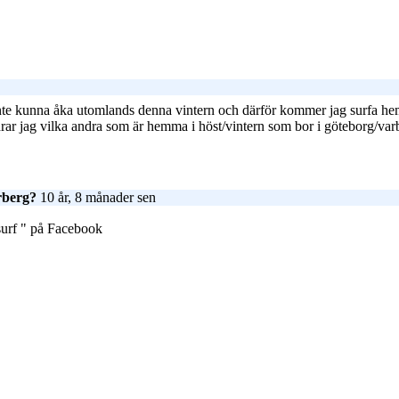
 inte kunna åka utomlands denna vintern och därför kommer jag surfa hemm
rar jag vilka andra som är hemma i höst/vintern som bor i göteborg/var
rberg?
10 år, 8 månader sen
surf " på Facebook