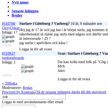
Nytt ämne
Senaste inläggen
Regler
#110766
Surfare i Göteborg ? Varberg?
10 år, 9 månader sen
OzzyOskar
Hej jag är 17 år och jag har i år börjat surfa, jag kommer
Inlägg: 17
säkerhetsskäl så måste jag surfa med någon och därför und
är intresserade ! ;D ?
jag surfar i apelviken och kåsa !
offline
Logga in för att svara
#110927
Svar: Surfare i Göteborg ? Va
jsmlongboards
Du kan kolla med folk på "Gbg 
Inlägg: 2
Mvh
Jairo
offline
Logga in för att svara
« Tillbaka
Moderatorer:
Redax
Powered by
Kunena
Logga in med användarnamn eller email