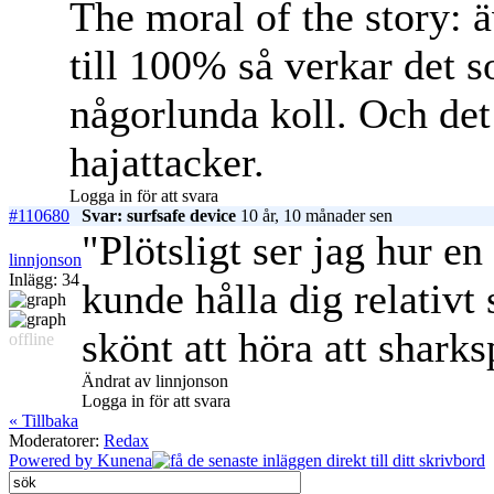
The moral of the story: 
till 100% så verkar det 
någorlunda koll. Och det 
hajattacker.
Logga in för att svara
#110680
Svar: surfsafe device
10 år, 10 månader sen
"Plötsligt ser jag hur en 
linnjonson
Inlägg: 34
kunde hålla dig relativt
skönt att höra att sharks
offline
Ändrat av linnjonson
Logga in för att svara
« Tillbaka
Moderatorer:
Redax
Powered by
Kunena