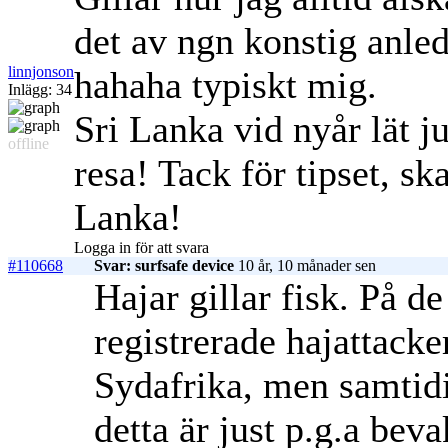
det av ngn konstig anled
linnjonson
hahaha typiskt mig.
Inlägg: 34
Sri Lanka vid nyår lät j
offline
resa! Tack för tipset, sk
Lanka!
Logga in för att svara
#110668
Svar: surfsafe device
10 år, 10 månader sen
Hajar gillar fisk. På de
registrerade hajattack
Sydafrika, men samtidig
detta är just p.g.a bev