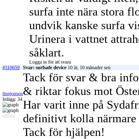
surfa inte nära stora 
undvik kanske surfa vi
Urinera i vattnet attra
såklart.
Logga in för att svara
#110659
Svar: surfsafe device
10 år, 10 månader sen
Tack för svar & bra info
& riktar fokus mot Öste
linnjonson
Inlägg: 34
Har varit inne på Sydaf
definitivt kolla närmar
offline
Tack för hjälpen!