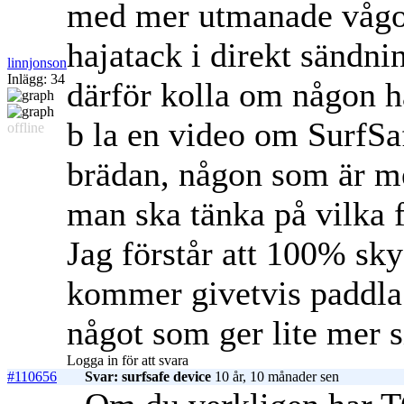
med mer utmanade vågor.
hajatack i direkt sändnin
linnjonson
Inlägg: 34
därför kolla om någon h
b la en video om SurfSa
offline
brädan, någon som är me
man ska tänka på vilka 
Jag förstår att 100% sky
kommer givetvis paddla 
något som ger lite mer 
Logga in för att svara
#110656
Svar: surfsafe device
10 år, 10 månader sen