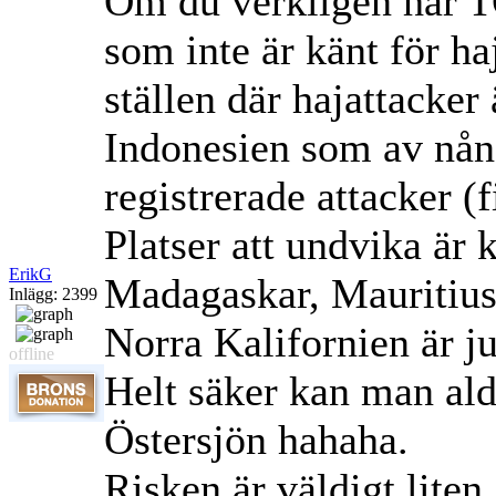
Om du verkligen har TO
som inte är känt för ha
ställen där hajattacker
Indonesien som av nån 
registrerade attacker (f
Platser att undvika är 
ErikG
Madagaskar, Mauritius
Inlägg: 2399
Norra Kalifornien är ju
offline
Helt säker kan man ald
Östersjön hahaha.
Risken är väldigt lite