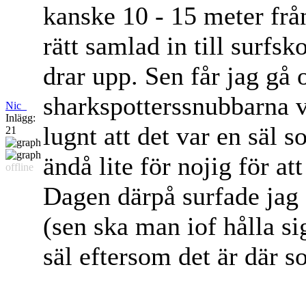
kanske 10 - 15 meter från
rätt samlad in till surfsk
drar upp. Sen får jag gå 
sharkspotterssnubbarna 
Nic_
Inlägg:
lugnt att det var en säl 
21
ändå lite för nojig för a
offline
Dagen därpå surfade jag
(sen ska man iof hålla s
säl eftersom det är där s