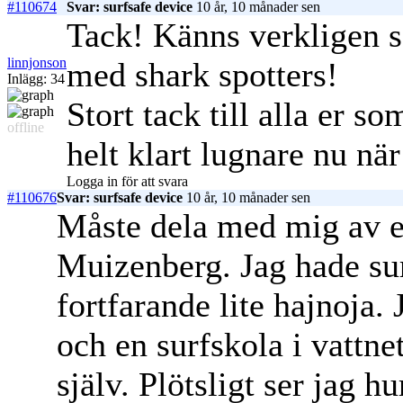
#110674
Svar: surfsafe device
10 år, 10 månader sen
Tack! Känns verkligen s
linnjonson
med shark spotters!
Inlägg: 34
Stort tack till alla er so
offline
helt klart lugnare nu nä
Logga in för att svara
#110676
Svar: surfsafe device
10 år, 10 månader sen
Måste dela med mig av en
Muizenberg. Jag hade sur
fortfarande lite hajnoja.
och en surfskola i vattnet
själv. Plötsligt ser jag h