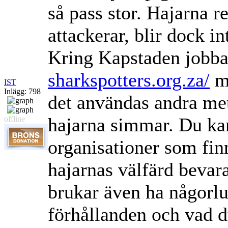
så pass stor. Hajarna r
attackerar, blir dock in
Kring Kapstaden jobba
sharkspotters.org.za/
me
IST
Inlägg: 798
det användas andra meto
hajarna simmar. Du kan
offline
organisationer som fin
hajarnas välfärd bevar
brukar även ha någorl
förhållanden och vad 