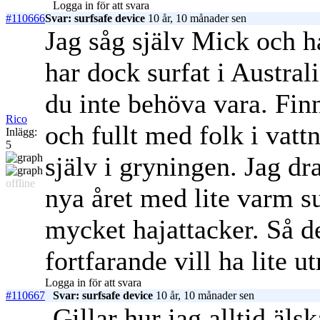
Logga in för att svara
#110666
Svar: surfsafe device
10 år, 10 månader sen
Jag såg själv Mick och ha
har dock surfat i Austral
du inte behöva vara. Fin
Rico
och fullt med folk i vat
Inlägg:
5
själv i gryningen. Jag dra
offline
nya året med lite varm su
mycket hajattacker. Så de
fortfarande vill ha lite 
Logga in för att svara
#110667
Svar: surfsafe device
10 år, 10 månader sen
Gillar hur jag alltid äl