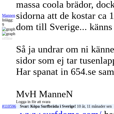
massa coola brädor, dock
sidorna att de kostar ca 
Mannen
Inlägg:
dom till Sverige... känns 
9
offline
Så ja undrar om ni känner
sidor som ej tar tusenlapp
Har spanat in 654.se samt
MvH ManneN
Logga in för att svara
#110596
Svar: Köpa Surfbräda i Sverige!
10 år, 11 månader sen