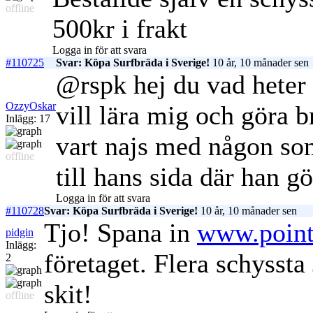
offline
500kr i frakt
Logga in för att svara
#110725
Svar: Köpa Surfbräda i Sverige!
10 år, 10 månader sen
@rspk hej du vad heter 
OzzyOskar
vill lära mig och göra b
Inlägg: 17
vart najs med någon som
offline
till hans sida där han g
Logga in för att svara
#110728
Svar: Köpa Surfbräda i Sverige!
10 år, 10 månader sen
Tjo! Spana in
www.point
pidgin
Inlägg:
företaget. Flera schyssta
2
skit!
offline