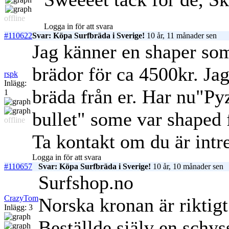
offline
Logga in för att svara
#110622
Svar: Köpa Surfbräda i Sverige!
10 år, 11 månader sen
Jag känner en shaper so
brädor för ca 4500kr. Jag
rspk
Inlägg:
bräda från er. Har nu"Py
1
bullet" some var shaped 
offline
Ta kontakt om du är intr
Logga in för att svara
#110657
Svar: Köpa Surfbräda i Sverige!
10 år, 10 månader sen
Surfshop.no
CrazyTom
Norska kronan är riktig
Inlägg: 3
Beställde själv en schys