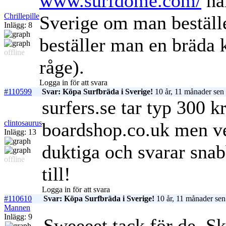
www.surfdome.com/
har
Chrillepille
Sverige om man beställ
Inlägg: 8
beställer man en bräd
offline
råge).
Logga in för att svara
#110599
Svar: Köpa Surfbräda i Sverige!
10 år, 11 månader sen
surfers.se tar typ 300 kr
clintosaurus
boardshop.co.uk men vet
Inlägg: 13
duktiga och svarar sna
offline
till!
Logga in för att svara
#110610
Svar: Köpa Surfbräda i Sverige!
10 år, 11 månader sen
Mannen
Inlägg: 9
Sweeeet tack för de, S