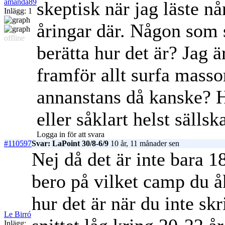
amanda89
skeptisk när jag läste n
Inlägg: 1
åringar där. Någon som s
offline
berätta hur det är? Jag ä
framför allt surfa masso
annanstans då kanske? H
eller såklart helst säll
Logga in för att svara
#110597
Svar: LaPoint 30/8-6/9
10 år, 11 månader sen
Nej då det är inte bara 1
bero på vilket camp du åke
hur det är när du inte sk
Le Birró
Inlägg: