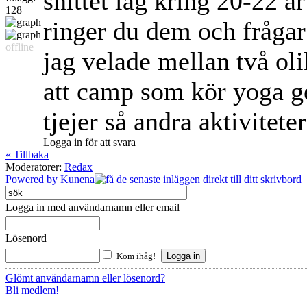
snittet låg kring 20-22 år
128
ringer du dem och frågar
offline
jag velade mellan två ol
att camp som kör yoga ge
tjejer så andra aktivitete
Logga in för att svara
« Tillbaka
Moderatorer:
Redax
Powered by
Kunena
Logga in med användarnamn eller email
Lösenord
Kom ihåg!
Glömt användarnamn eller lösenord?
Bli medlem!