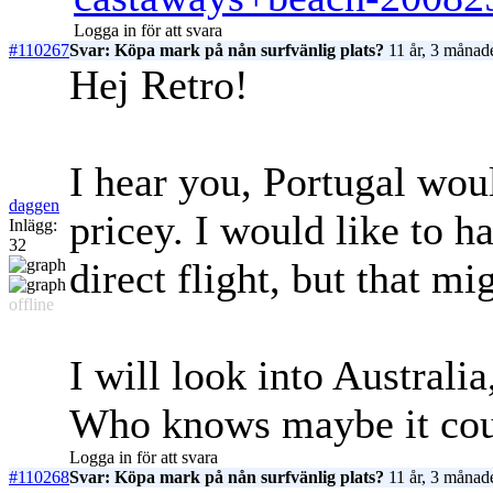
Logga in för att svara
#110267
Svar: Köpa mark på nån surfvänlig plats?
11 år, 3 månad
Hej Retro!
I hear you, Portugal woul
daggen
pricey. I would like to h
Inlägg:
32
direct flight, but that mi
offline
I will look into Australi
Who knows maybe it coul
Logga in för att svara
#110268
Svar: Köpa mark på nån surfvänlig plats?
11 år, 3 månad