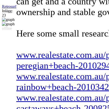
can get and a country wi
Retrosurf
ownership and stable g
Inlägg:
23
offline
Here some small resear
www.realestate.com.au/p
peregian+beach-201029
www.realestate.com.au/p
rainbow+beach-201034
www.realestate.com.au/p
castaways+beach-20082