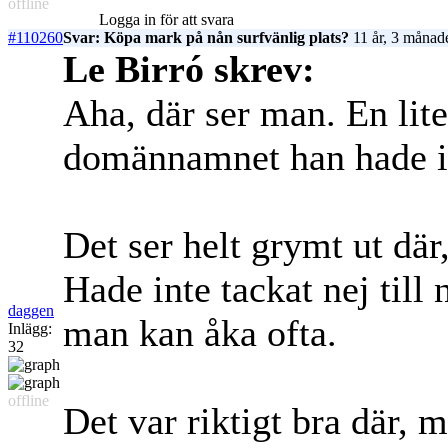
offline
Logga in för att svara
#110260
Svar: Köpa mark på nån surfvänlig plats?
11 år, 3 månad
Le Birró skrev:
Aha, där ser man. En lite
domännamnet han hade in
Det ser helt grymt ut där,
Hade inte tackat nej till 
daggen
man kan åka ofta.
Inlägg:
32
offline
Det var riktigt bra där, 