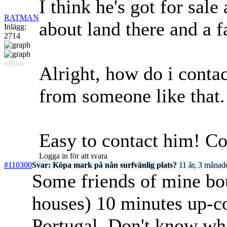
I think he's got for sa
RATMAN
about land there and a fa
Inlägg:
2714
offline
Alright, how do i contac
from someone like that.
Easy to contact him! C
Logga in för att svara
#110300
Svar: Köpa mark på nån surfvänlig plats?
11 år, 3 månad
Some friends of mine bou
houses) 10 minutes up-co
Portugal. Don't know wha