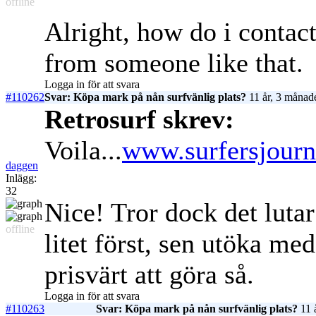
offline
Alright, how do i contac
from someone like that.
Logga in för att svara
#110262
Svar: Köpa mark på nån surfvänlig plats?
11 år, 3 månad
Retrosurf skrev:
Voila...
www.surfersjourn
daggen
Inlägg:
32
Nice! Tror dock det luta
offline
litet först, sen utöka me
prisvärt att göra så.
Logga in för att svara
#110263
Svar: Köpa mark på nån surfvänlig plats?
11 