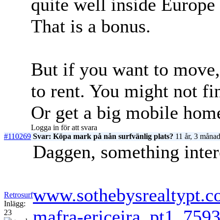
quite well inside Europe
That is a bonus.
But if you want to move, 
to rent. You might not fin
Or get a big mobile hom
Logga in för att svara
#110269
Svar: Köpa mark på nån surfvänlig plats?
11 år, 3 månad
Daggen, something intere
www.sothebysrealtypt.co
Retrosurf
Inlägg:
mafra-ericeira_pt1_759
23