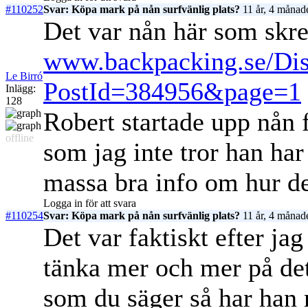
#110252
Svar: Köpa mark på nån surfvänlig plats?
11 år, 4 månad
Det var nån här som skr
www.backpacking.se/Dis
Le Birró
PostId=384956&page=1
Inlägg:
128
Robert startade upp nån
offline
som jag inte tror han har
massa bra info om hur de
Logga in för att svara
#110254
Svar: Köpa mark på nån surfvänlig plats?
11 år, 4 månad
Det var faktiskt efter ja
tänka mer och mer på det,
som du säger så har han 