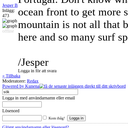
Jesper B
ocean front to get more 
Inlägg:
473
mountain is not all that 
offline
here and so many surf sp
/Jesper
Logga in för att svara
« Tillbaka
Moderatorer:
Redax
Powered by
Kunena
Logga in med användarnamn eller email
Lösenord
Kom ihåg!
Glömt användarnamn eller lösenord?