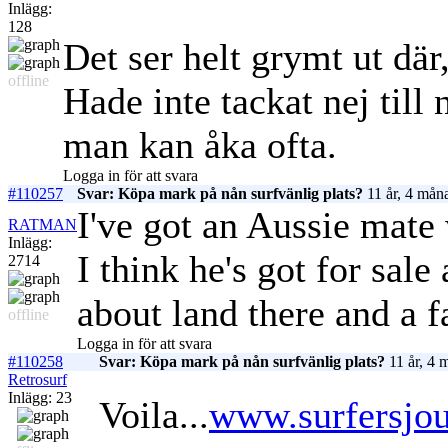
Inlägg:
128
Det ser helt grymt ut där,
offline
Hade inte tackat nej till 
man kan åka ofta.
Logga in för att svara
#110257
Svar: Köpa mark på nån surfvänlig plats?
11 år, 4 mån
I've got an Aussie mate 
RATMAN
Inlägg:
I think he's got for sa
2714
about land there and a fa
offline
Logga in för att svara
#110258
Svar: Köpa mark på nån surfvänlig plats?
11 år, 4 
Retrosurf
Inlägg: 23
Voila...
www.surfersjou