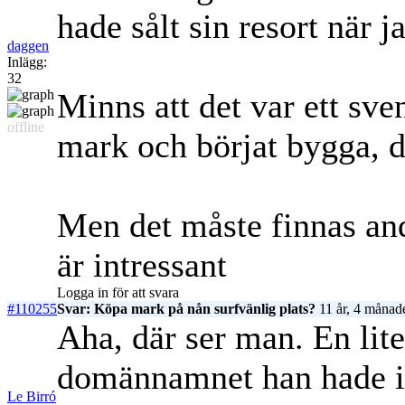
hade sålt sin resort när ja
daggen
Inlägg:
32
Minns att det var ett sv
offline
mark och börjat bygga, do
Men det måste finnas and
är intressant
Logga in för att svara
#110255
Svar: Köpa mark på nån surfvänlig plats?
11 år, 4 månad
Aha, där ser man. En lite
domännamnet han hade in
Le Birró