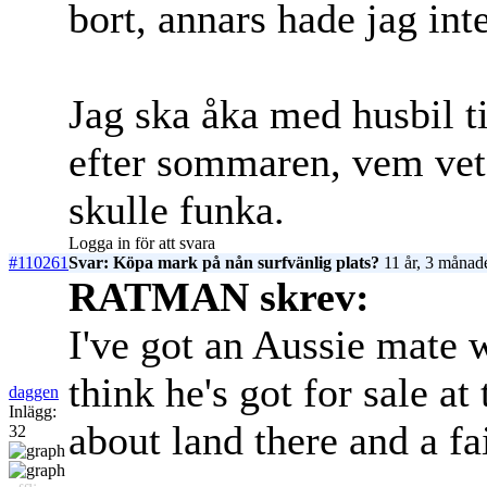
bort, annars hade jag inte
Jag ska åka med husbil t
efter sommaren, vem vet
skulle funka.
Logga in för att svara
#110261
Svar: Köpa mark på nån surfvänlig plats?
11 år, 3 månad
RATMAN skrev:
I've got an Aussie mate w
think he's got for sale 
daggen
Inlägg:
about land there and a fai
32