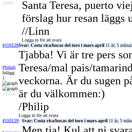
Santa Teresa, puerto vie
offline
förslag hur resan läggs 
//Linn
Logga in för att svara
#110128
Svar: Costa rica/bocas del toro i mars-april
11 år, 5 månad
Tjabba! Vi är tre pers so
Teresa/mal pais/tamarin
Philiph
Inlägg:
veckorna. Är du sugen på
1
är du välkommen:)
offline
/Philip
Logga in för att svara
#110129
Svar: Costa rica/bocas del toro i mars-april
11 år, 5 mån
Men tja! Kul att ni svar