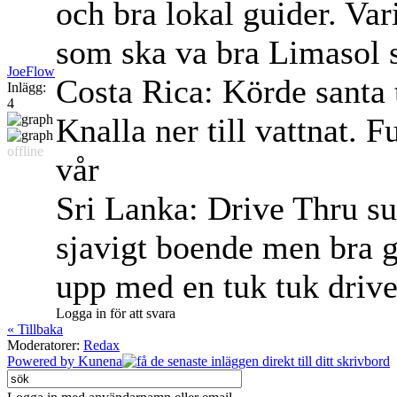
och bra lokal guider. Var
som ska va bra Limasol s
JoeFlow
Costa Rica: Körde santa 
Inlägg:
4
Knalla ner till vattnat. F
offline
vår
Sri Lanka: Drive Thru su
sjavigt boende men bra g
upp med en tuk tuk driver 
Logga in för att svara
« Tillbaka
Moderatorer:
Redax
Powered by
Kunena