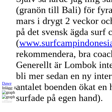
(granön till Bali) för fyr
mars i drygt 2 veckor oc
på det svensk ägda surf
(
www.surfcampindonesi
rekommendera, bra coach
Generellt är Lombok int
bli mer sedan en ny inter
Dawe
antalet boenden ökat en 
Inlägg: 8
surfade på egen hand).
offline