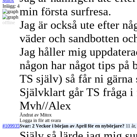
Mitox
Inlägg: 4
min första surfresa.
Jag är också ute efter nå
offline
väder och sandbotten och 
Jag håller mig uppdatera
någon har något tips på 
TS själv) så får ni gärna
Självklart går TS fråga i
Mvh//Alex
Ändrat av Mitox
Logga in för att svara
#109935
Svar: 2 Veckor i början av April för en nybörjare?
11 år,
Själv så lärde jag mig s