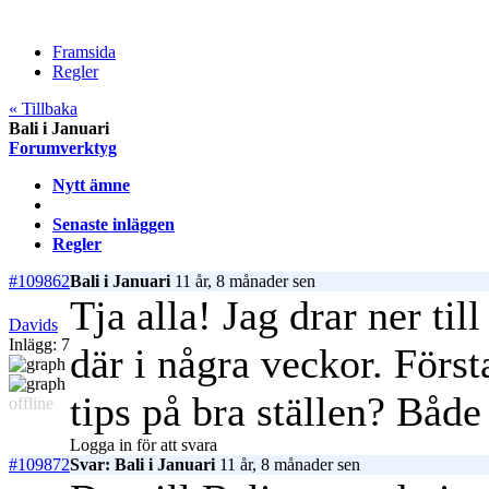
Framsida
Regler
« Tillbaka
Bali i Januari
Forumverktyg
Nytt ämne
Senaste inläggen
Regler
#109862
Bali i Januari
11 år, 8 månader sen
Tja alla! Jag drar ner til
Davids
Inlägg: 7
där i några veckor. Först
tips på bra ställen? Båd
offline
Logga in för att svara
#109872
Svar: Bali i Januari
11 år, 8 månader sen