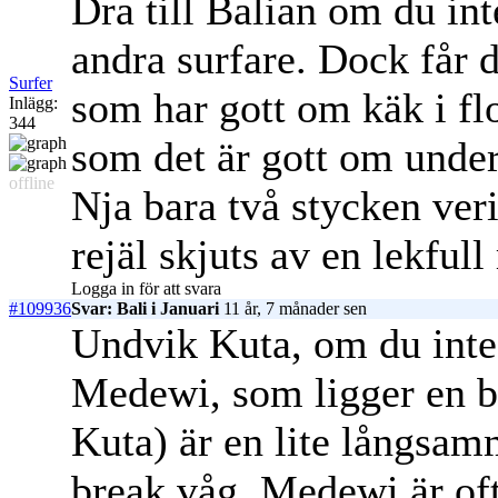
Dra till Balian om du in
andra surfare. Dock får 
Surfer
som har gott om käk i fl
Inlägg:
344
som det är gott om under
offline
Nja bara två stycken veri
rejäl skjuts av en lekfull
Logga in för att svara
#109936
Svar: Bali i Januari
11 år, 7 månader sen
Undvik Kuta, om du inte 
Medewi, som ligger en b
Kuta) är en lite långsam
break våg. Medewi är of