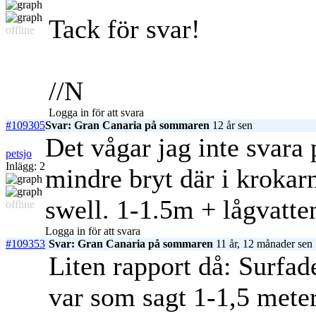
Tack för svar!
offline
//N
Logga in för att svara
#109305
Svar: Gran Canaria på sommaren
12 år sen
Det vågar jag inte svara 
petsjo
Inlägg: 2
mindre bryt där i kroka
swell. 1-1.5m + lågvatten
offline
Logga in för att svara
#109353
Svar: Gran Canaria på sommaren
11 år, 12 månader sen
Liten rapport då: Surfad
var som sagt 1-1,5 mete