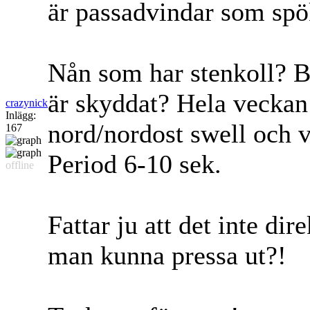
är passadvindar som spö
Nån som har stenkoll? B
är skyddat? Hela veckan 
crazynick
Inlägg:
nord/nordost swell och 
167
Period 6-10 sek.
offline
Fattar ju att det inte di
man kunna pressa ut?!