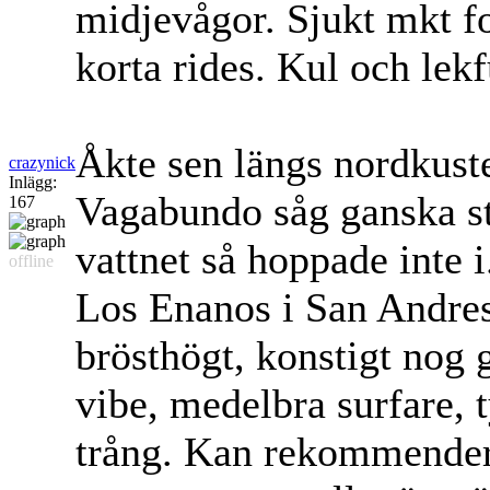
midjevågor. Sjukt mkt f
korta rides. Kul och lekf
Åkte sen längs nordkuste
crazynick
Inlägg:
Vagabundo såg ganska sto
167
vattnet så hoppade inte 
offline
Los Enanos i San Andres
brösthögt, konstigt nog 
vibe, medelbra surfare, t
trång. Kan rekommendera 