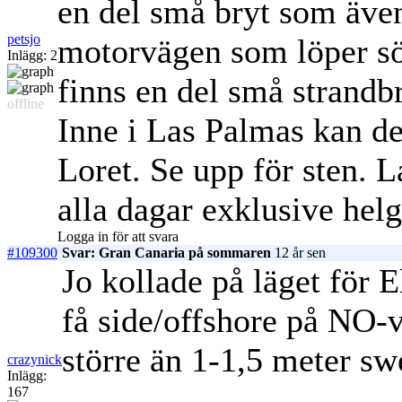
en del små bryt som även
petsjo
motorvägen som löper sö
Inlägg: 2
finns en del små strandb
offline
Inne i Las Palmas kan det
Loret. Se upp för sten. L
alla dagar exklusive helg
Logga in för att svara
#109300
Svar: Gran Canaria på sommaren
12 år sen
Jo kollade på läget för 
få side/offshore på NO-v
större än 1-1,5 meter swe
crazynick
Inlägg:
167