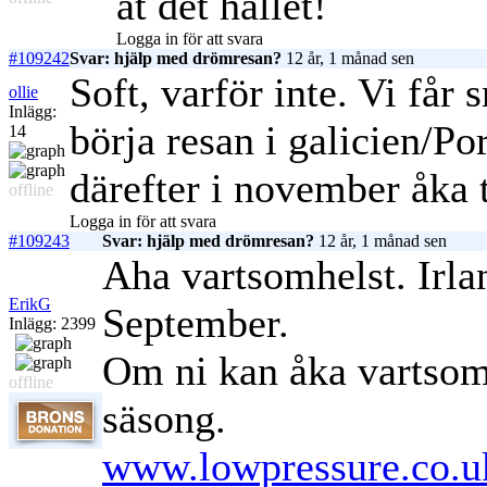
åt det hållet!
Logga in för att svara
#109242
Svar: hjälp med drömresan?
12 år, 1 månad sen
Soft, varför inte. Vi får
ollie
Inlägg:
börja resan i galicien/Po
14
därefter i november åka t
offline
Logga in för att svara
#109243
Svar: hjälp med drömresan?
12 år, 1 månad sen
Aha vartsomhelst. Irlan
ErikG
September.
Inlägg: 2399
Om ni kan åka vartsomhe
offline
säsong.
www.lowpressure.co.uk