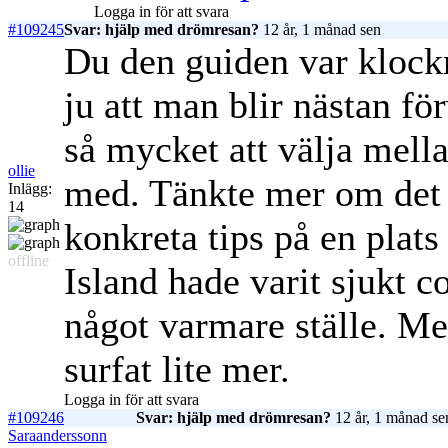
Logga in för att svara
#109245
Svar: hjälp med drömresan?
12 år, 1 månad sen
Du den guiden var klockr
ju att man blir nästan för
så mycket att välja mell
ollie
med. Tänkte mer om det 
Inlägg:
14
konkreta tips på en plat
offline
Island hade varit sjukt c
något varmare ställe. Me
surfat lite mer.
Logga in för att svara
#109246
Svar: hjälp med drömresan?
12 år, 1 månad se
Saraanderssonn