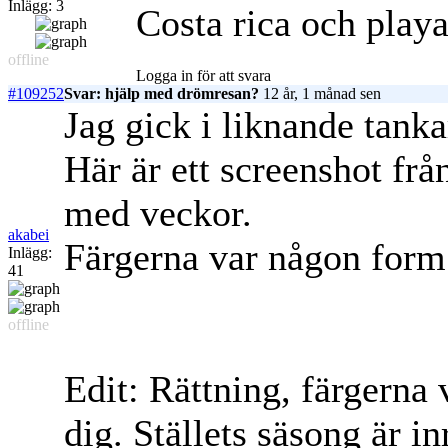
Inlägg: 3
Costa rica och play
offline
Logga in för att svara
#109252
Svar: hjälp med drömresan?
12 år, 1 månad sen
Jag gick i liknande tanka
Här är ett screenshot frå
med veckor.
akabei
Färgerna var någon form
Inlägg:
41
offline
Edit: Rättning, färgerna
dig. Ställets säsong är i