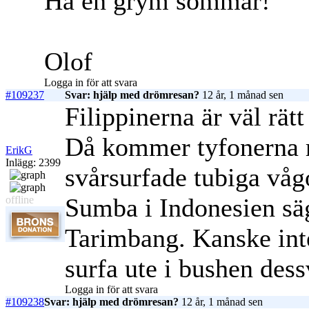
Ha en grym sommar!
Olof
Logga in för att svara
#109237
Svar: hjälp med drömresan?
12 år, 1 månad sen
Filippinerna är väl rätt
Då kommer tyfonerna ru
ErikG
Inlägg: 2399
svårsurfade tubiga våg
Sumba i Indonesien säg
offline
Tarimbang. Kanske inte
surfa ute i bushen des
Logga in för att svara
#109238
Svar: hjälp med drömresan?
12 år, 1 månad sen