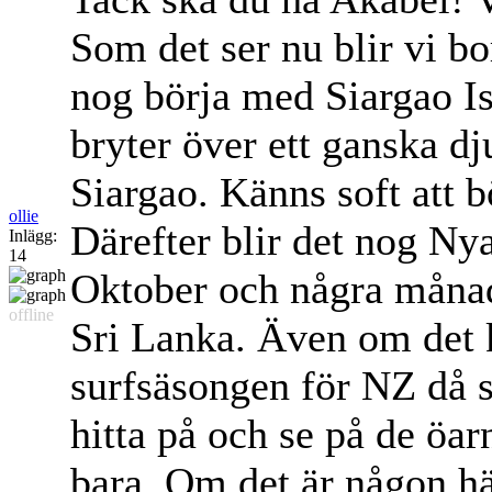
Som det ser nu blir vi b
nog börja med Siargao Is
bryter över ett ganska dj
Siargao. Känns soft att b
ollie
Därefter blir det nog Ny
Inlägg:
14
Oktober och några månade
offline
Sri Lanka. Även om det k
surfsäsongen för NZ då så
hitta på och se på de öar
bara. Om det är någon hä