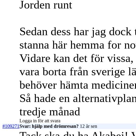
Jorden runt
Sedan dess har jag dock 
stanna här hemma for n
Vidare kan det för vissa,
vara borta från sverige l
behöver hämta mediciner
Så hade en alternativpla
tredje månad
Logga in för att svara
#109271
Svar: hjälp med drömresan?
12 år sen
Tack ska du ha Akabei! Vi