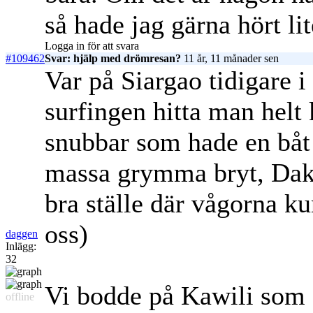
så hade jag gärna hört lit
Logga in för att svara
#109462
Svar: hjälp med drömresan?
11 år, 11 månader sen
Var på Siargao tidigare i 
surfingen hitta man helt 
snubbar som hade en båt 
massa grymma bryt, Daku
bra ställe där vågorna ku
oss)
daggen
Inlägg:
32
Vi bodde på Kawili som e
offline