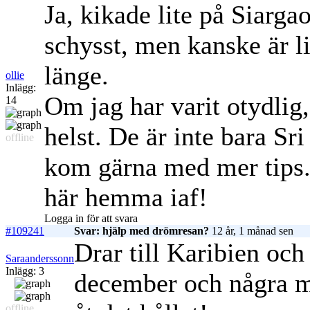
Ja, kikade lite på Siarga
schysst, men kanske är li
länge.
ollie
Inlägg:
Om jag har varit otydlig,
14
helst. De är inte bara Sr
offline
kom gärna med mer tips. 
här hemma iaf!
Logga in för att svara
#109241
Svar: hjälp med drömresan?
12 år, 1 månad sen
Drar till Karibien och
Saraanderssonn
Inlägg: 3
december och några 
offline