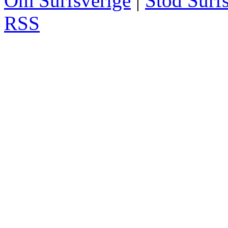
Om Surfsverige
|
Stöd Surf
RSS