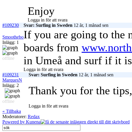
Enjoy
Logga in för att svara
#109230
Svar: Surfing in Sweden
12 år, 1 månad sen
If you are going to the
Smoothebo
Inlägg: 1
boards from
www.norths
in Umeå and surf if it i
offline
Logga in för att svara
#109231
Svar: Surfing in Sweden
12 år, 1 månad sen
MarquesN
Inlägg: 2
Thank you for the tip
offline
Logga in för att svara
« Tillbaka
Moderatorer:
Redax
Powered by
Kunena