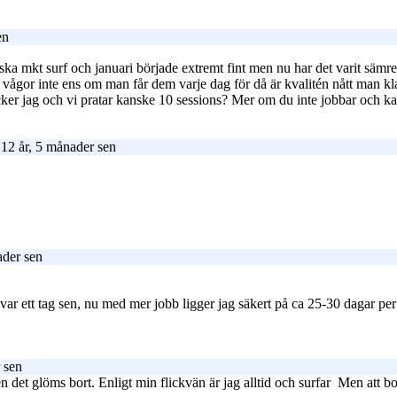
en
a mkt surf och januari började extremt fint men nu har det varit sämre 
g vågor inte ens om man får dem varje dag för då är kvalitén nått man kl
er jag och vi pratar kanske 10 sessions? Mer om du inte jobbar och k
12 år, 5 månader sen
ader sen
 var ett tag sen, nu med mer jobb ligger jag säkert på ca 25-30 dagar per
 sen
 det glöms bort. Enligt min flickvän är jag alltid och surfar
Men att bo 