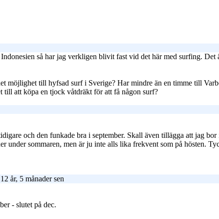
donesien så har jag verkligen blivit fast vid det här med surfing. Det är 
et möjlighet till hyfsad surf i Sverige? Har mindre än en timme till Varb
ill att köpa en tjock våtdräkt för att få någon surf?
idigare och den funkade bra i september. Skall även tillägga att jag b
er under sommaren, men är ju inte alls lika frekvent som på hösten. Tyck
12 år, 5 månader sen
er - slutet på dec.