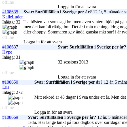
offline
Logga in för att svara
#108635
Svar: Surftillfällen i Sverige per år?
12 år, 5 månader s
KalleLuden
Tja hösten var som sagt bra men även vintern bjöd på gansk
Inlägg: 32
men det kan bli riktigt bra. Det är i min mening aldrig no
eller choppy
Sommaren gav ändå ganska mkt surf i år tyck
offline
Logga in för att svara
#108637
Svar: Surftillfällen i Sverige per år?
Hype
Inlägg: 31
32 sessions 2013
offline
Logga in för att svara
#108650
Svar: Surftillfällen i Sverige per år?
12 år, 5 mån
Elis
Inlägg: 272
Mitt rekord är 48 dagar i Svea under ett år. Men det
offline
Logga in för att svara
#108669
Svar: Surftillfällen i Sverige per år?
12 år, 5 månader
Jadu. Har länge tänkt på föra dagbok över surfdagar men