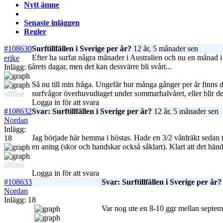
Nytt ämne
Senaste inläggen
Regler
#108630
Surftillfällen i Sverige per år?
12 år, 5 månader sen
Efter ha surfat några månader i Australien och nu en månad i In
erike
årets dagar, men det kan dessvärre bli svårt...
Inlägg: 6
Så nu till min fråga. Ungefär hur många gånger per år finns d
surfvågor överhuvudtaget under sommarhalvåret, eller blir det t
offline
Logga in för att svara
#108632
Svar: Surftillfällen i Sverige per år?
12 år, 5 månader sen
Nordan
Inlägg:
Jag började här hemma i höstas. Hade en 3/2 våtdräkt sedan t
18
en aning (skor och handskar också såklart). Klart att det händ
offline
Logga in för att svara
#108633
Svar: Surftillfällen i Sverige per år?
Nordan
Inlägg: 18
Var nog ute en 8-10 ggr mellan septemb