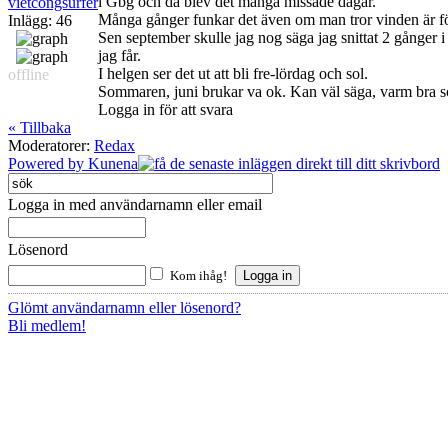
i Gbg och då blev det många missade dagar.
vietcongsurfer
Många gånger funkar det även om man tror vinden är fö
Inlägg: 46
Sen september skulle jag nog säga jag snittat 2 gånger i
jag får.
I helgen ser det ut att bli fre-lördag och sol.
offline
Sommaren, juni brukar va ok. Kan väl säga, varm bra so
Logga in för att svara
« Tillbaka
Moderatorer:
Redax
Powered by
Kunena
Logga in med användarnamn eller email
Lösenord
Kom ihåg!
Glömt användarnamn eller lösenord?
Bli medlem!