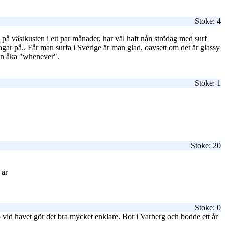
Stoke: 4
på västkusten i ett par månader, har väl haft nån strödag med surf
agar på.. Får man surfa i Sverige är man glad, oavsett om det är glassy
an åka "whenever".
Stoke: 1
Stoke: 20
 år
Stoke: 0
vid havet gör det bra mycket enklare. Bor i Varberg och bodde ett år