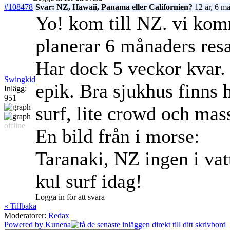
#108478
Svar: NZ, Hawaii, Panama eller Californien?
12 år, 6 m
Yo! kom till NZ. vi kom
planerar 6 månaders resa
Har dock 5 veckor kvar. V
Swingkid
epik. Bra sjukhus finns
Inlägg:
951
surf, lite crowd och ma
offline
En bild från i morse:
Taranaki, NZ ingen i vat
kul surf idag!
Logga in för att svara
« Tillbaka
Moderatorer:
Redax
Powered by
Kunena