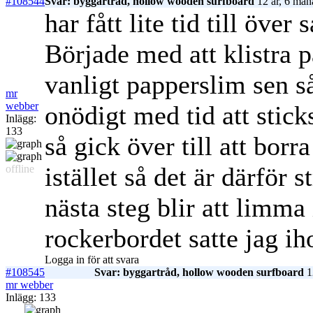
#108544
Svar: byggartråd, hollow wooden surfboard
12 år, 6 mån
har fått lite tid till över
Började med att klistra
vanligt papperslim sen så
mr
webber
onödigt med tid att stic
Inlägg:
133
så gick över till att borra
istället så det är därför 
offline
nästa steg blir att limma 
rockerbordet satte jag i
Logga in för att svara
#108545
Svar: byggartråd, hollow wooden surfboard
1
mr webber
Inlägg: 133
.