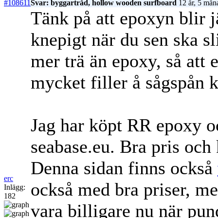
#108611
Svar: byggartråd, hollow wooden surfboard
12 år, 5 mån
Tänk på att epoxyn blir j
knepigt när du sen ska sl
mer trä än epoxy, så att
mycket filler å sågspån
Jag har köpt RR epoxy 
seabase.eu. Bra pris och
Denna sidan finns också
erc
också med bra priser, me
Inlägg:
182
vara billigare nu när pund