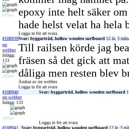
epoxy inte helt säker 
offline
hade helst velat ha hela b
Logga in för att svara
#108939
Svar: byggartråd, hollow wooden surfboard
12 år, 3 mån
Till railsen körde jag b
mr
webber
Inlägg:
fräsen så det gick att ma
133
dåliga men resten blev br
offline
Ändrat av mr webber
Logga in för att svara
#108940
Svar: byggartråd, hollow wooden surfboard
1
mr webber
Inlägg: 133
offline
Logga in för att svara
#108941
Svar: byggartråd, hollow wooden surfboard
12 år, 3 må