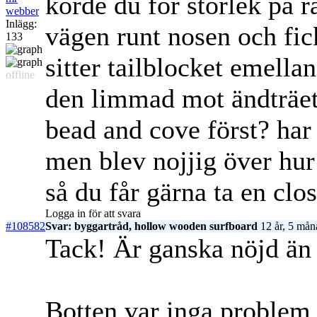
körde du för storlek på r
webber
Inlägg:
vägen runt nosen och fic
133
sitter tailblocket emella
offline
den limmad mot ändträet
bead and cove först? har
men blev nojjig över hur
så du får gärna ta en clos
Logga in för att svara
#108582
Svar: byggartråd, hollow wooden surfboard
12 år, 5 mån
Tack! Är ganska nöjd än 
Botten var inga problem a