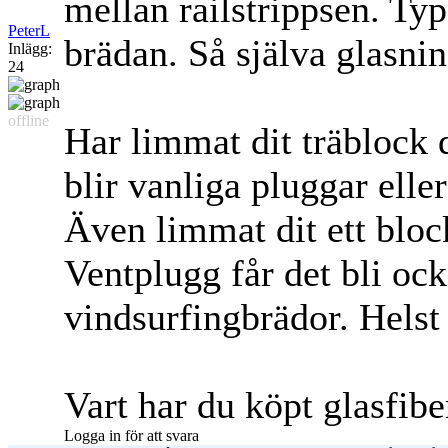
mellan railstrippsen. Typ 
PeterL
brädan. Så själva glasni
Inlägg:
24
offline
Har limmat dit träblock d
blir vanliga pluggar elle
Även limmat dit ett block
Ventplugg får det bli ock
vindsurfingbrädor. Helst
Vart har du köpt glasfib
Logga in för att svara