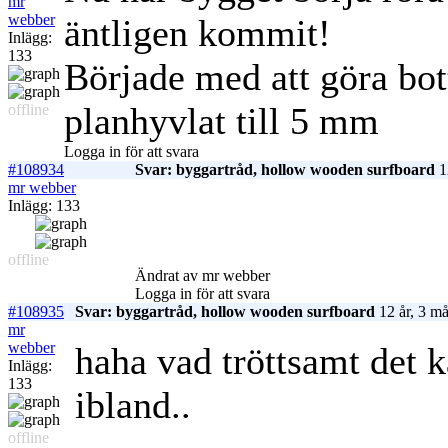
mr
webber
äntligen kommit!
Inlägg:
133
Började med att göra bo
planhyvlat till 5 mm
offline
Logga in för att svara
#108934
Svar: byggartråd, hollow wooden surfboard
1
mr webber
Inlägg: 133
offline
Ändrat av mr webber
Logga in för att svara
#108935
Svar: byggartråd, hollow wooden surfboard
12 år, 3 m
mr
webber
haha vad tröttsamt det k
Inlägg:
133
ibland..
offline