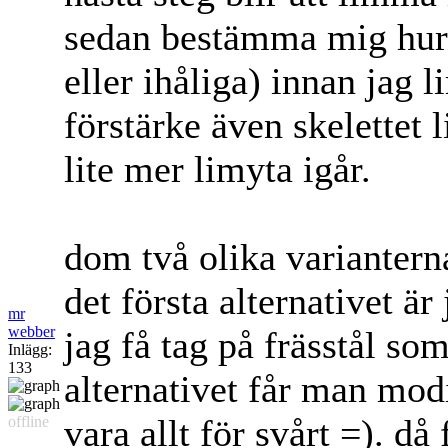
sedan bestämma mig hur 
eller ihåliga) innan jag 
förstärke även skelettet 
lite mer limyta igår.
dom två olika varianterna
det första alternativet 
mr
webber
jag få tag på frässtål so
Inlägg:
133
alternativet får man modi
vara allt för svårt =). då
offline