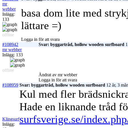
mr
webber
basa dom lite med stryk
Inlägg:
133
lättare =)
offline
Logga in för att svara
#108942
Svar: byggartråd, hollow wooden surfboard
1
mr webber
Inlägg: 133
offline
Ändrat av mr webber
Logga in för att svara
#108959
Svar: byggartråd, hollow wooden surfboard
12 år, 3 må
Kul med fler brädsnickr
Hade en liknande tråd fö
surfsverige.se/index.ph
Klingsurf
Inlägg: