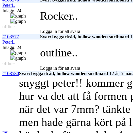
PeterL
Inlägg: 24
Rocker..
offline
Logga in för att svara
#108577
Svar: byggartråd, hollow wooden surfboard
1
PeterL
Inlägg: 24
outline..
offline
Logga in för att svara
#108580
Svar: byggartråd, hollow wooden surfboard
12 år, 5 mån
snyggt peter!! kommer ge
hur va det att få formen 
när det var 7mm? tänkt
men hade gärna kört på li
mr