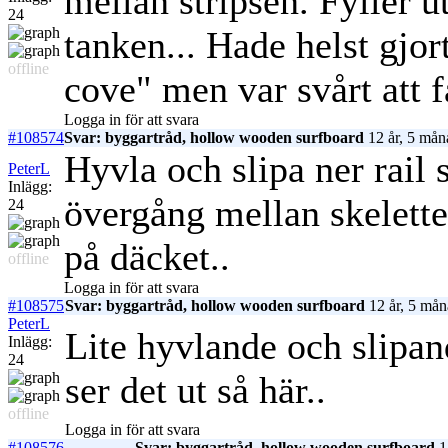
mellan stripsen. Fyller 
24
tanken... Hade helst gjo
offline
cove" men var svårt att f
Logga in för att svara
#108574
Svar: byggartråd, hollow wooden surfboard
12 år, 5 mån
Hyvla och slipa ner rail 
PeterL
Inlägg:
övergång mellan skelette
24
på däcket..
offline
Logga in för att svara
#108575
Svar: byggartråd, hollow wooden surfboard
12 år, 5 mån
PeterL
Lite hyvlande och slipan
Inlägg:
24
ser det ut så här..
offline
Logga in för att svara
#108576
Svar: byggartråd, hollow wooden surfboard
1