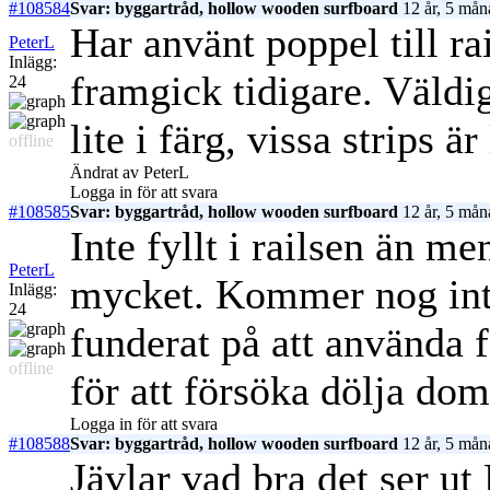
#108584
Svar: byggartråd, hollow wooden surfboard
12 år, 5 mån
Har använt poppel till ra
PeterL
Inlägg:
framgick tidigare. Väldig
24
lite i färg, vissa strips ä
offline
Ändrat av PeterL
Logga in för att svara
#108585
Svar: byggartråd, hollow wooden surfboard
12 år, 5 mån
Inte fyllt i railsen än m
PeterL
mycket. Kommer nog inte
Inlägg:
24
funderat på att använda 
offline
för att försöka dölja dom
Logga in för att svara
#108588
Svar: byggartråd, hollow wooden surfboard
12 år, 5 mån
Jävlar vad bra det ser ut