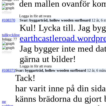
den mallen ovanför kom
offline
Logga in för att svara
#108370
Svar: byggartråd, hollow wooden surfboard
12 år, 6 
Kul! Lycka till. Jag byg
tullkyckling
earthcastleroad.wordpr
Inlägg: 77
Jag bygger inte med dat
offline
gärna ut bilder!
Logga in för att svara
#108371
Svar: byggartråd, hollow wooden surfboard
12 år, 6 mån
Tack!
har varit inne på din sida
känns brädorna du gjort
mr
webber