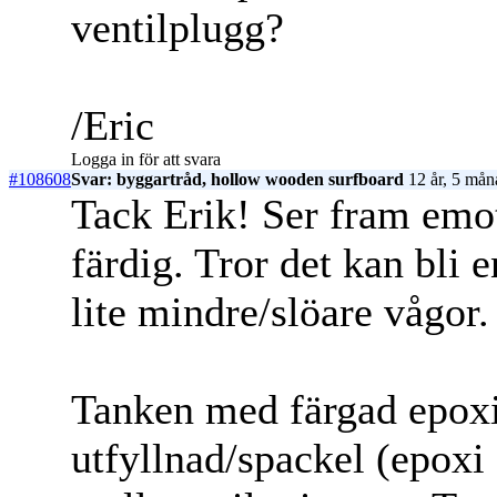
ventilplugg?
/Eric
Logga in för att svara
#108608
Svar: byggartråd, hollow wooden surfboard
12 år, 5 mån
Tack Erik! Ser fram emot 
färdig. Tror det kan bli 
lite mindre/slöare vågor.
Tanken med färgad epoxi
utfyllnad/spackel (epox