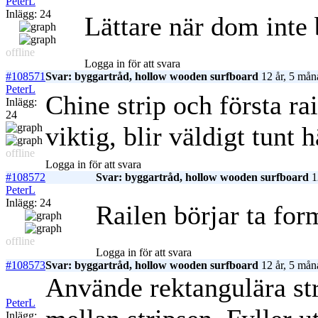
PeterL
Inlägg: 24
Lättare när dom inte
offline
Logga in för att svara
#108571
Svar: byggartråd, hollow wooden surfboard
12 år, 5 mån
PeterL
Chine strip och första ra
Inlägg:
24
viktig, blir väldigt tunt 
offline
Logga in för att svara
#108572
Svar: byggartråd, hollow wooden surfboard
1
PeterL
Inlägg: 24
Railen börjar ta for
offline
Logga in för att svara
#108573
Svar: byggartråd, hollow wooden surfboard
12 år, 5 mån
Använde rektangulära str
PeterL
Inlägg: