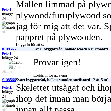
Mallen limmad på plyw
PeterL
plywood/furuplywood som
Inlägg:
24
jag för mig att det var. 
offline
pappret på plywooden.
Logga in för att svara
#108565
Svar: byggartråd, hollow wooden surfboard
1
PeterL
Inlägg: 24
Provar igen!
offline
Logga in för att svara
#108566
Svar: byggartråd, hollow wooden surfboard
12 år, 5 mån
Skelettet utsågat och ihop
PeterL
Inlägg:
ihop det innan man börjar
24
innan allt passa.
offline