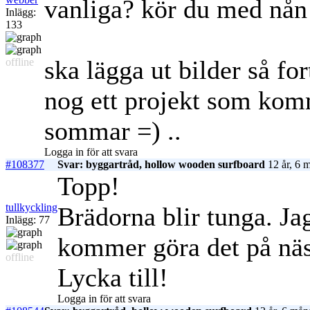
vanliga? kör du med nån
Inlägg:
133
ska lägga ut bilder så fo
offline
nog ett projekt som komm
sommar =) ..
Logga in för att svara
#108377
Svar: byggartråd, hollow wooden surfboard
12 år, 6 
Topp!
tullkyckling
Brädorna blir tunga. Ja
Inlägg: 77
kommer göra det på näs
offline
Lycka till!
Logga in för att svara