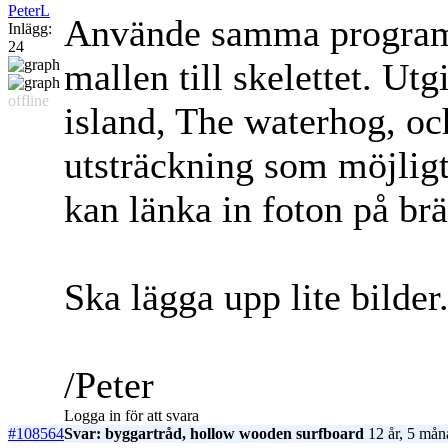
PeterL
Använde samma program s
Inlägg:
24
mallen till skelettet. Ut
offline
island, The waterhog, och
utsträckning som möjlig
kan länka in foton på b
Ska lägga upp lite bilder.
/Peter
Logga in för att svara
#108564
Svar: byggartråd, hollow wooden surfboard
12 år, 5 mån