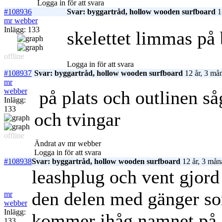
Logga in för att svara
#108936
Svar: byggartråd, hollow wooden surfboard
1
mr webber
Inlägg: 133
skelettet limmas på 
offline
Logga in för att svara
#108937
Svar: byggartråd, hollow wooden surfboard
12 år, 3 må
mr
webber
på plats och outlinen så
Inlägg:
133
och tvingar
offline
Ändrat av mr webber
Logga in för att svara
#108938
Svar: byggartråd, hollow wooden surfboard
12 år, 3 mån
leashplug och vent gjord
den delen med gänger som
mr
webber
Inlägg:
kommer ihåg namnet på. 
133