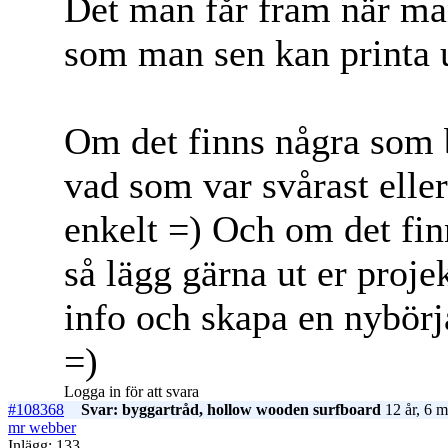
Det man får fram när man 
som man sen kan printa 
Om det finns några som b
vad som var svårast eller
enkelt =) Och om det fin
så lägg gärna ut er proje
info och skapa en nybör
=)
Logga in för att svara
#108368
Svar: byggartråd, hollow wooden surfboard
12 år, 6 m
mr webber
Inlägg: 133