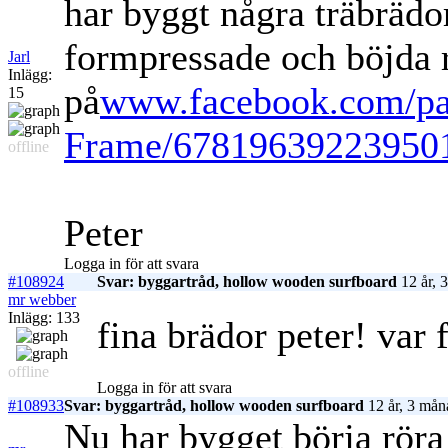
har byggt några träbräd
formpressade och böjda r
Jarl
Inlägg:
på
www.facebook.com/pa
15
Frame/67819639223950
offline
Peter
Logga in för att svara
#108924
Svar: byggartråd, hollow wooden surfboard
12 år, 
mr webber
Inlägg: 133
fina brädor peter! var
offline
Logga in för att svara
#108933
Svar: byggartråd, hollow wooden surfboard
12 år, 3 mån
Nu har bygget börja röra 