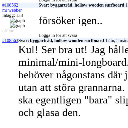
#108562
Svar: byggartråd, hollow wooden surfboard
1
mr webber
Inlägg: 133
försöker igen..
offline
Logga in för att svara
#108563
Svar: byggartråd, hollow wooden surfboard
12 år, 5 mån
Kul! Ser bra ut! Jag håll
minimal/mini-longboard. 
behöver någonstans där 
utan att störa grannarna.
ska egentligen "bara" slip
och glasa den.