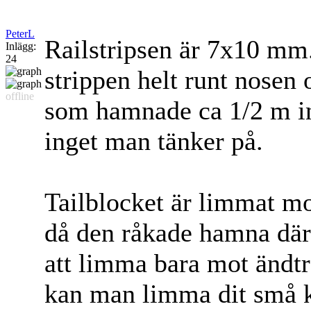
PeterL
Railstripsen är 7x10 mm.
Inlägg:
24
strippen helt runt nosen
offline
som hamnade ca 1/2 m in
inget man tänker på.
Tailblocket är limmat m
då den råkade hamna där.
att limma bara mot ändtr
kan man limma dit små kl