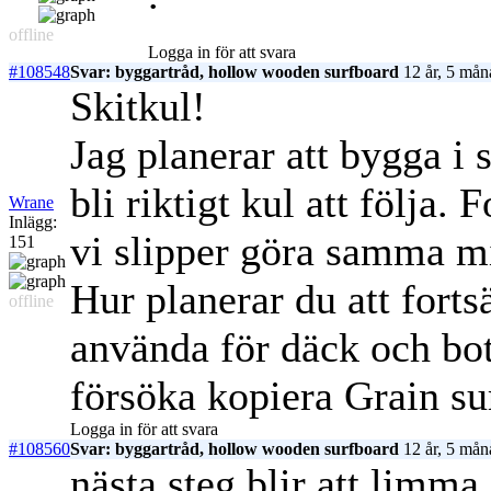
offline
Logga in för att svara
#108548
Svar: byggartråd, hollow wooden surfboard
12 år, 5 mån
Skitkul!
Jag planerar att bygga i
bli riktigt kul att följa
Wrane
Inlägg:
vi slipper göra samma mi
151
Hur planerar du att fort
offline
använda för däck och bo
försöka kopiera Grain su
Logga in för att svara
#108560
Svar: byggartråd, hollow wooden surfboard
12 år, 5 mån
nästa steg blir att limma