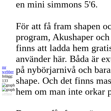
en mini simmons 5'6.
För att få fram shapen oc
program, Akushaper och
finns att ladda hem grati
använder här. Båda är ex
på nybörjarnivå och bara
mr
webber
Inlägg:
shape. Och det finns mas
133
hem om man inte orkar p
offline