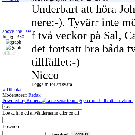
Underbart att höra Jo
nere:-). Tyvärr inte m
above_the_law
f två veckor på Sal, C
Inlägg: 330
det fortsatt bra båda t
offline
tillfället:-)
Nicco
Logga in för att svara
« Tillbaka
Moderatorer:
Redax
Powered by
Kunena
Logga in med användarnamn eller email
Lösenord
Kom ihåg!