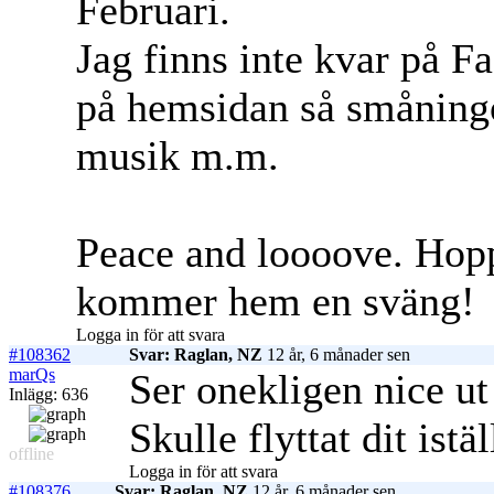
Februari.
Jag finns inte kvar på F
på hemsidan så småningo
musik m.m.
Peace and loooove. Hopp
kommer hem en sväng!
Logga in för att svara
#108362
Svar: Raglan, NZ
12 år, 6 månader sen
marQs
Ser onekligen nice ut
Inlägg: 636
Skulle flyttat dit istäl
offline
Logga in för att svara
#108376
Svar: Raglan, NZ
12 år, 6 månader sen