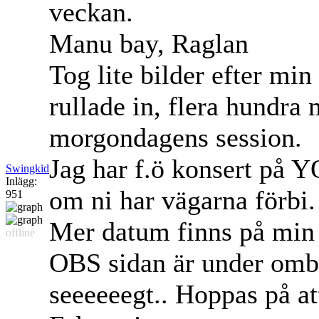
veckan.
Manu bay, Raglan
Tog lite bilder efter min
rullade in, flera hundra
morgondagens session.
Jag har f.ö konsert på Y
Swingkid
Inlägg:
om ni har vägarna förbi.
951
Mer datum finns på min
offline
OBS sidan är under omby
seeeeeegt.. Hoppas på att