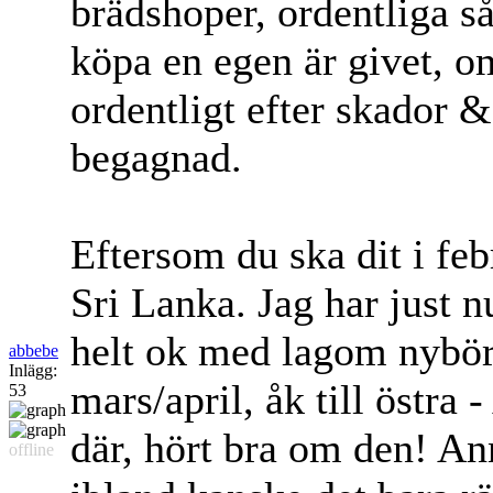
brädshoper, ordentliga s
köpa en egen är givet, o
ordentligt efter skador 
begagnad.
Eftersom du ska dit i febr
Sri Lanka. Jag har just 
helt ok med lagom nybör
abbebe
Inlägg:
mars/april, åk till östra
53
där, hört bra om den! An
offline