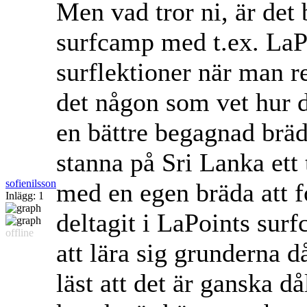
Men vad tror ni, är det b
surfcamp med t.ex. LaPo
surflektioner när man r
det någon som vet hur d
en bättre begagnad bräd
stanna på Sri Lanka ett t
sofienilsson
med en egen bräda att fo
Inlägg: 1
deltagit i LaPoints surf
offline
att lära sig grunderna d
läst att det är ganska d