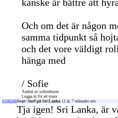
kanske är bättre att hy
Och om det är någon mer
samma tidpunkt så hojt
och det vore väldigt roli
hänga med
/ Sofie
Ändrat av sofienilsson
Logga in för att svara
#108266
Svar: Surf på Sri Lanka
12 år, 7 månader sen
Tja igen! Sri Lanka, är v