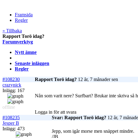
Framsida
Regler
« Tillbaka
Rapport Torö idag?
Forumverktyg
Nytt ämne
Senaste inläggen
Regler
#108230
Rapport Torö idag?
12 år, 7 månader sen
crazynick
Inlägg: 167
Nån som varit nere? Surfbart? Brukar inte skriva så hä
offline
Logga in för att svara
#108235
Svar: Rapport Torö idag?
12 år, 7 månade
Jesper B
Inlägg: 473
Jepp, som igår morse men snäppet mindre.
/JB