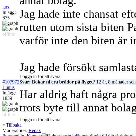
annat bolag.
lars
Jag hade inte chansat ef
Inlägg:
675
rutten utom sista biten
offline
varför inte den biten är
Jag hade försökt samlas
Logga in för att svara
#107972
Svar: Bokar ni era brädor på flyget?
12 år, 8 månader sen
Liinus
Har aldrig haft några pr
Inlägg:
1839
trots byte till annat bola
offline
Logga in för att svara
« Tillbaka
Moderatorer:
Redax
Powered by
Kunena