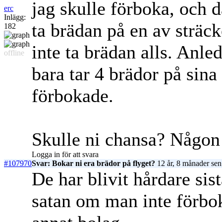
jag skulle förboka, och d
erc
Inlägg:
ta brädan på en av sträc
182
inte ta brädan alls. Anle
offline
bara tar 4 brädor på sina
förbokade.
Skulle ni chansa? Någon
Logga in för att svara
#107970
Svar: Bokar ni era brädor på flyget?
12 år, 8 månader sen
De har blivit hårdare sis
satan om man inte förboka